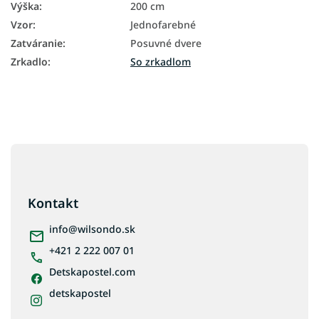
Výška
:
200 cm
Vzor
:
Jednofarebné
Zatváranie
:
Posuvné dvere
Zrkadlo
:
So zrkadlom
Z
á
p
ä
Kontakt
t
i
info
@
wilsondo.sk
e
+421 2 222 007 01
Detskapostel.com
detskapostel