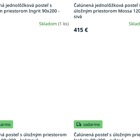
ná jednolôžková posteľ s
Čalúnená jednolôžková posteľ 
 priestorom Ingrit 90x200 -
úložným priestorom Mossa 120
sivá
Skladom
(1 ks)
Skla
415 €
darmo
zadarmo
ná posteľ s úložným priestorom
Čalúnená posteľ s úložným pr