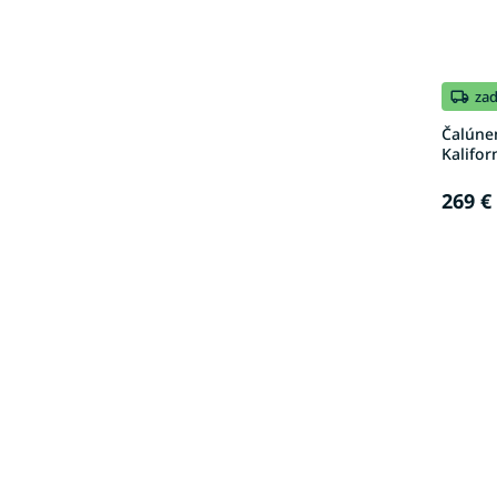
za
Čalúne
Kalifor
269 €