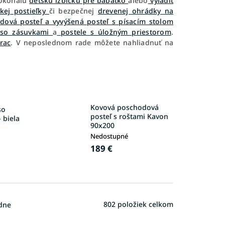
okonalú
detskú izbičku pre bábätko
alebo
vyladiť
kej postieľky
či bezpečnej
drevenej ohrádky na
dová posteľ a vyvýšená posteľ s písacím stolom
e so zásuvkami
a
postele s úložným priestorom
.
rac
. V neposlednom rade môžete nahliadnuť na
Kovová poschodová
so
posteľ s roštami Kavon
 biela
90x200
Nedostupné
189 €
802
položiek celkom
dne