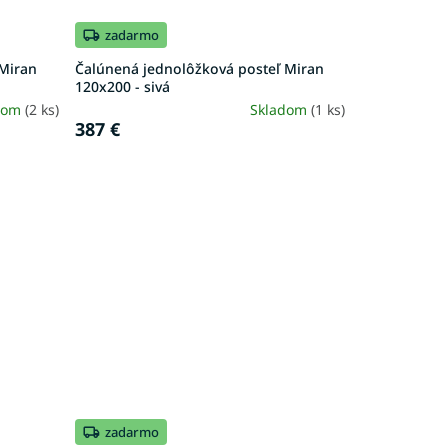
zadarmo
 Miran
Čalúnená jednolôžková posteľ Miran
120x200 - sivá
dom
(2 ks)
Skladom
(1 ks)
387 €
zadarmo