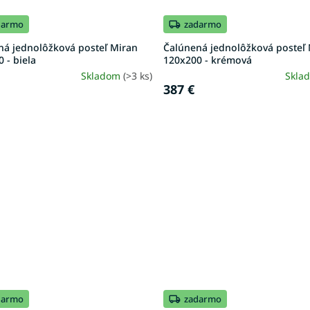
darmo
zadarmo
ná jednolôžková posteľ Miran
Čalúnená jednolôžková posteľ
 - biela
120x200 - krémová
Skladom
(>3 ks)
Skla
387 €
darmo
zadarmo