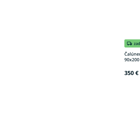
za
Čalúne
90x200
350 €