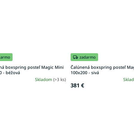
darmo
zadarmo
ná boxspring posteľ Magic Mini
Čalúnená boxspring posteľ Ma
0 - béžová
100x200 - sivá
Skladom
(>3 ks)
Skla
381 €