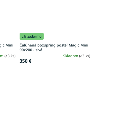
zadarmo
gic Mini
Čalúnená boxspring posteľ Magic Mini
90x200 - sivá
om
(>3 ks)
Skladom
(>3 ks)
350 €