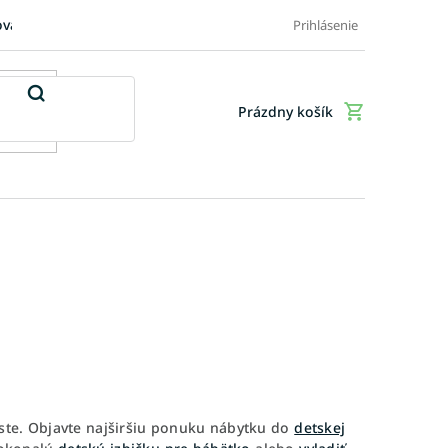
ovaru
FAQ: Časté otázky zákazníkov
Doplnkové služby
Ob
Prihlásenie
Prázdny košík
Nákupný
košík
ste. Objavte najširšiu ponuku nábytku do
detskej