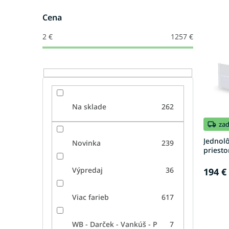
e
V
n
Cena
ý
i
p
e
2
€
1257
€
i
p
s
r
p
o
r
d
o
u
d
k
Na sklade
262
u
t
k
o
za
t
v
Jednol
Novinka
239
o
priesto
v
Výpredaj
36
194 €
Viac farieb
617
WB - Darček - Vankúš - P
7