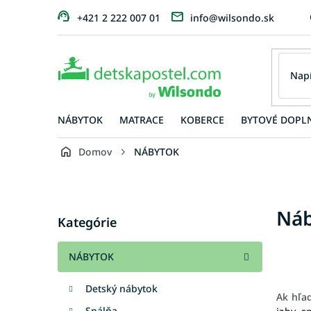
Prejsť
+421 2 222 007 01
info@wilsondo.sk
na
obsah
NÁBYTOK
MATRACE
KOBERCE
BYTOVÉ DOPL
Domov
NÁBYTOK
B
o
č
Preskočiť
Náb
n
Kategórie
kategórie
ý
p
NÁBYTOK
a
n
Detský nábytok
e
Ak hľa
l
Spálňa