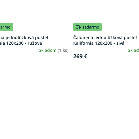
darmo
zadarmo
ná jednolôžková posteľ
Čalúnená jednolôžková posteľ
nia 120x200 - ružová
Kalifornia 120x200 - sivá
Skladom
(1 ks)
Skla
269 €