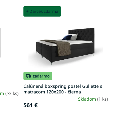
+ Darček zdarma
zadarmo
Čalúnená boxspring posteľ Guliette s
matracom 120x200 - čierna
om
(>3 ks)
Skladom
(1 ks)
561 €