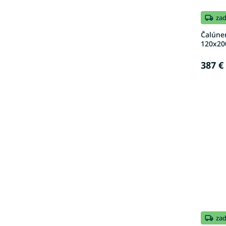
za
Čalúne
120x200
387 €
za