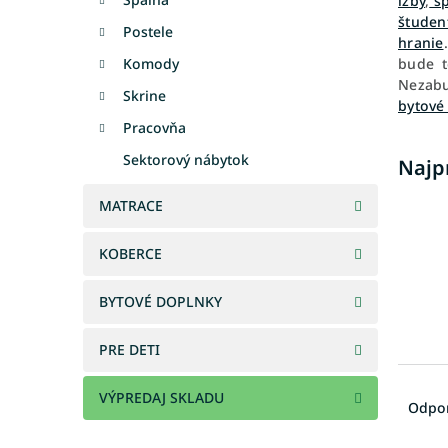
izby
,
sp
študen
Postele
hranie
Komody
bude t
Nezabu
Skrine
bytové
Pracovňa
Sektorový nábytok
Najp
MATRACE
KOBERCE
BYTOVÉ DOPLNKY
PRE DETI
R
VÝPREDAJ SKLADU
a
Odpo
d