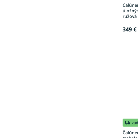
Čalúne
úložným
ružová
349 €
za
Čalúne