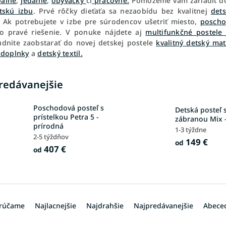
álne
,
jedálne
,
obývačky
či
pracovne.
Pomôžeme vám zariadiť d
tskú izbu
. Prvé rôčky dieťaťa sa nezaobídu bez kvalitnej
dets
. Ak potrebujete v izbe pre súrodencov ušetriť miesto,
poscho
o pravé riešenie. V ponuke nájdete aj
multifunkčné postel
dnite zaobstarať do novej detskej postele
kvalitný detský mat
 doplnky
a
detský textil.
redávanejšie
Poschodová posteľ s
Detská posteľ 
prístelkou Petra 5 -
zábranou Mix -
prírodná
1-3 týždne
2-5 týždňov
149 €
od
407 €
od
rúčame
Najlacnejšie
Najdrahšie
Najpredávanejšie
Abece