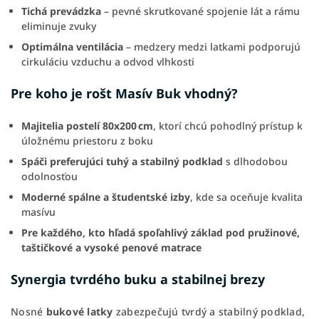
Tichá prevádzka
– pevné skrutkované spojenie lát a rámu
eliminuje zvuky
Optimálna ventilácia
– medzery medzi latkami podporujú
cirkuláciu vzduchu a odvod vlhkosti
Pre koho je rošt Masív Buk vhodný?
Majitelia postelí 80x200 cm
, ktorí chcú pohodlný prístup k
úložnému priestoru z boku
Spáči preferujúci tuhý a stabilný podklad
s dlhodobou
odolnosťou
Moderné spálne a študentské izby
, kde sa oceňuje kvalita
masívu
Pre každého, kto hľadá spoľahlivý základ pod pružinové,
taštičkové a vysoké penové matrace
Synergia tvrdého buku a stabilnej brezy
Nosné
bukové latky
zabezpečujú tvrdý a stabilný podklad,