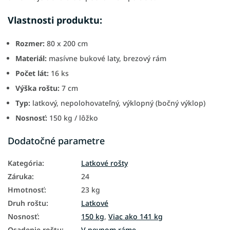
Vlastnosti produktu:
Rozmer:
80 x 200 cm
Materiál:
masívne bukové laty, brezový rám
Počet lát:
16 ks
Výška roštu:
7 cm
Typ:
latkový, nepolohovateľný, výklopný (bočný výklop)
Nosnosť:
150 kg / lôžko
Dodatočné parametre
Kategória
:
Latkové rošty
Záruka
:
24
Hmotnosť
:
23 kg
Druh roštu
:
Latkové
Nosnosť
:
150 kg
,
Viac ako 141 kg
Osadenie roštu
:
V pevnom ráme