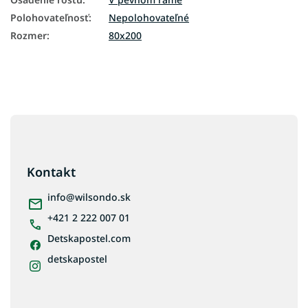
Polohovateľnosť
:
Nepolohovateľné
Rozmer
:
80x200
Z
á
p
ä
Kontakt
t
i
info
@
wilsondo.sk
e
+421 2 222 007 01
Detskapostel.com
detskapostel