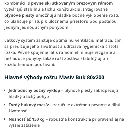
kombinácii s
pevne skrutkovaným brezovým rámom
vytvárajú stabilnú a tichú konštrukciu. Integrované
plynové piesty
umožňujú hladké bočné vyklopenie roštu,
čo uľahčuje prístup k úložnému priestoru pod posteľou
jedným jednoduchým pohybom.
Latkový systém zaisťuje optimálnu ventiláciu matraca, čím
sa predlžuje jeho životnosť a udržiava hygienická čistota
lôžka. Pevné spojenie lát s rámom eliminuje vŕzganie a
nežiadúce pohyby, takže rošt zostáva stabilný aj pri
každodennom používaní.
Hlavné výhody roštu Masív Buk 80x200
Jednoduchý bočný výklop
– plynové piesty zabezpečujú
hladký a tichý pohyb
Tvrdý bukový masív
– zaručuje extrémnu pevnosť a dlhú
životnosť
Nosnosť až 150 kg
– robustná konštrukcia pripravená aj na
vyššie zaťaženie