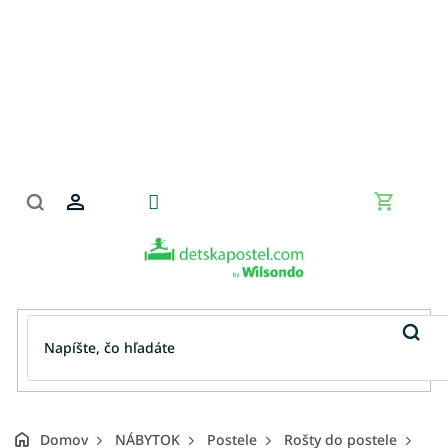
Prejsť
na
obsah
Nákupn
košík
Domov
NÁBYTOK
Postele
Rošty do postele