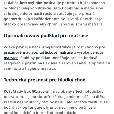
zatiaľ čo
brezový rám
poskytuje potrebnú húževnatosť a
odolnosť celej konštrukcie. Táto kombinácia materiálov
zabraňuje deformácii roštu a zaručuje jeho presnú
geometriu aj pri každodennom používaní. Povrch lat je
hladko opracovaný, aby chránil spodnú stranu matraca.
Optimalizovaný podklad pre matrace
Vďaka pevnej a nepružnej konštrukcii je rošt vhodný pre
pružinové matrace
,
taštičkové matrace
a vysoké
penové
matrace
. Stabilný podklad umožňuje presné bodové
reagovanie pružín na tlak tela a zároveň zaisťuje optimálnu
ventiláciu a hygienu matraca.
Technická presnosť pre hladký chod
Rošt Masív Buk 80x200 cm je vyrábaný s technologickou
toleranciou – jeho skutočná šírka je mierne užšia a dĺžka
kratšia než vnútorný rám postele. Táto rezerva zaisťuje, že
bočný výklop funguje plynulo, nedrhne o bočnice a
umožňuje tichú a bezpečnú manipuláciu.