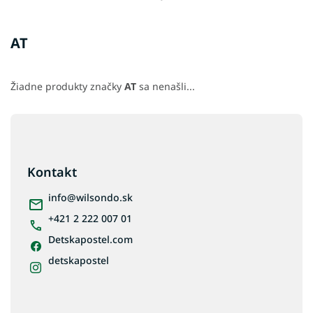
AT
Žiadne produkty značky
AT
sa nenašli...
Z
á
p
ä
Kontakt
t
i
info
@
wilsondo.sk
e
+421 2 222 007 01
Detskapostel.com
detskapostel