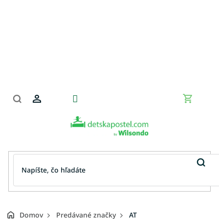
Prejsť
na
obsah
Nákupn
košík
Domov
Predávané značky
AT