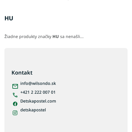
HU
Žiadne produkty značky
HU
sa nenašli...
Z
á
p
ä
Kontakt
t
i
info
@
wilsondo.sk
e
+421 2 222 007 01
Detskapostel.com
detskapostel