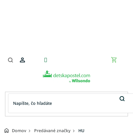
Prejsť
na
obsah
Nákupn
košík
Domov
Predávané značky
HU