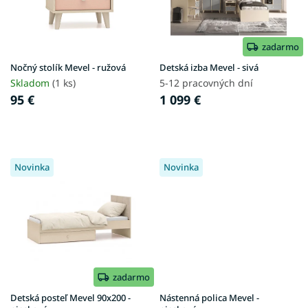
p
k
r
t
o
o
d
zadarmo
v
u
Nočný stolík Mevel - ružová
Detská izba Mevel - sivá
k
Skladom
(1 ks)
5-12 pracovných dní
t
95 €
1 099 €
o
v
Novinka
Novinka
zadarmo
Detská posteľ Mevel 90x200 -
Nástenná polica Mevel -