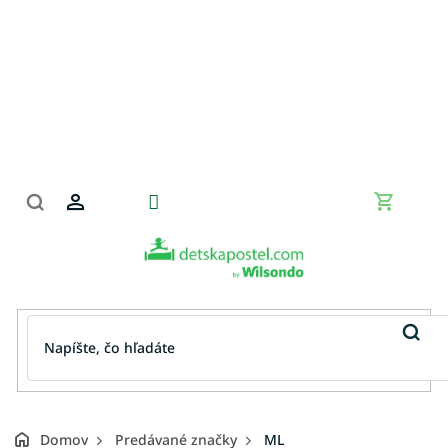
Prejsť
na
obsah
Nákupn
košík
Domov
Predávané značky
ML