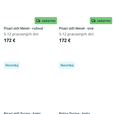
zadarmo
zadarmo
Písací stôl Mevel - ružová
Písací stôl Mevel - sivá
5-12 pracovných dní
5-12 pracovných dní
172 €
172 €
Novinka
Novinka
Písací stôl Torino - biela
Polica Torino - biela