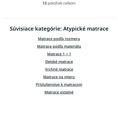
13
položiek celkom
O
v
l
á
d
Súvisiace kategórie: Atypické matrace
a
c
Matrace podľa rozmeru
i
e
Matrace podľa materiálu
p
Matrace 1 + 1
r
v
Detské matrace
k
Vrchné matrace
y
v
Matrace na mieru
ý
p
Príslušenstvo k matracom
i
Matrace ostatné
s
u