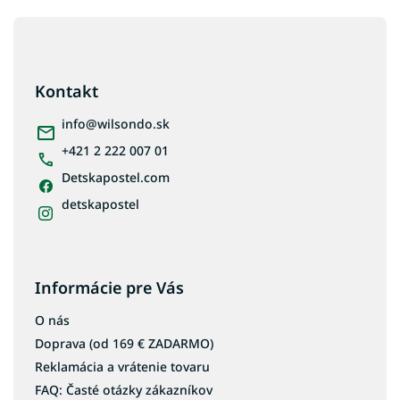
Z
á
p
ä
Kontakt
t
i
info
@
wilsondo.sk
e
+421 2 222 007 01
Detskapostel.com
detskapostel
Informácie pre Vás
O nás
Doprava (od 169 € ZADARMO)
Reklamácia a vrátenie tovaru
FAQ: Časté otázky zákazníkov