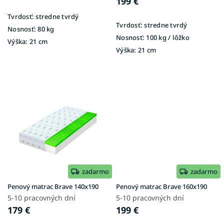
v
199 €
Tvrdosť:
stredne tvrdý
Tvrdosť:
stredne tvrdý
Nosnosť:
80 kg
Nosnosť:
100 kg / lôžko
Výška:
21 cm
Výška:
21 cm
zadarmo
zadarmo
Penový matrac Brave 140x190
Penový matrac Brave 160x190
5-10 pracovných dní
5-10 pracovných dní
179 €
199 €