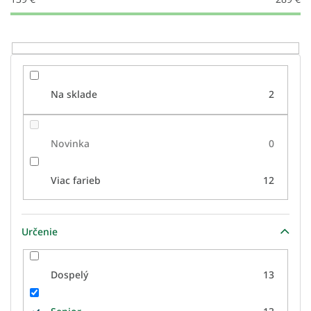
k
t
o
v
Na sklade
2
Novinka
0
Viac farieb
12
Určenie
Dospelý
13