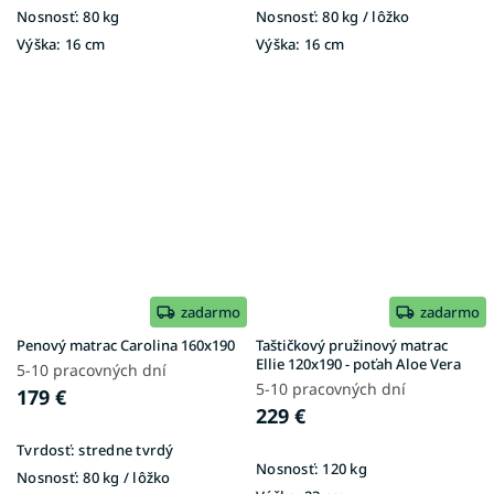
Nosnosť:
80 kg
Nosnosť:
80 kg / lôžko
Výška:
16 cm
Výška:
16 cm
zadarmo
zadarmo
Penový matrac Carolina 160x190
Taštičkový pružinový matrac
Ellie 120x190 - poťah Aloe Vera
5-10 pracovných dní
5-10 pracovných dní
179 €
229 €
Tvrdosť:
stredne tvrdý
Nosnosť:
120 kg
Nosnosť:
80 kg / lôžko