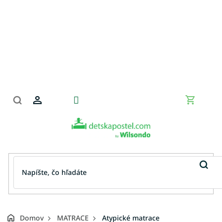
Prejsť
na
obsah
Nákupn
košík
Domov
MATRACE
Atypické matrace