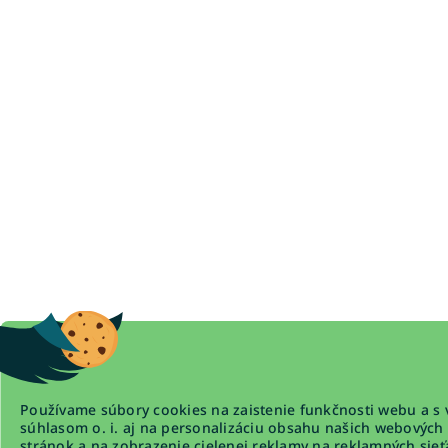
Používame súbory cookies na zaistenie funkčnosti webu a s 
súhlasom o. i. aj na personalizáciu obsahu našich webových
stránok a na zobrazenie cielenej reklamy na reklamných sieť