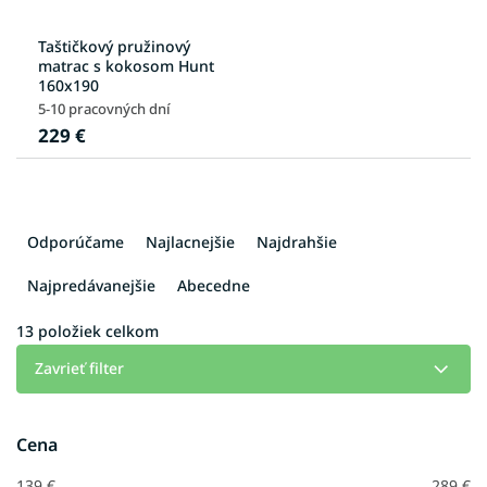
Taštičkový pružinový
matrac s kokosom Hunt
160x190
5-10 pracovných dní
229 €
R
a
Odporúčame
Najlacnejšie
Najdrahšie
d
e
Najpredávanejšie
Abecedne
n
i
13
položiek celkom
e
Zavrieť filter
p
r
o
Cena
d
u
139
€
289
€