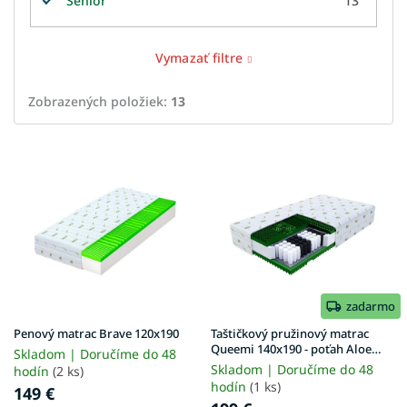
Senior
13
Vymazať filtre
Zobrazených položiek:
13
V
ý
p
i
s
p
r
o
d
zadarmo
u
Penový matrac Brave 120x190
Taštičkový pružinový matrac
k
Queemi 140x190 - poťah Aloe
Skladom | Doručíme do 48
Vera
t
Skladom | Doručíme do 48
hodín
(2 ks)
o
hodín
(1 ks)
149 €