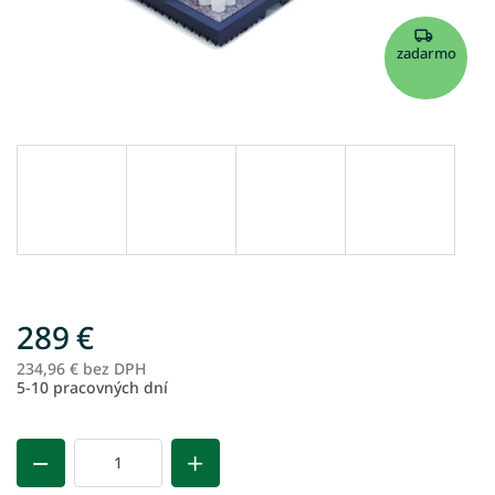
zadarmo
289 €
234,96 € bez DPH
Je
5-10 pracovných dní
ce