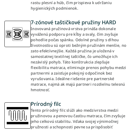
rastu plesní a húb, čím prispieva k udržaniu
hygienických podmienok.
7-zónové taštičkové pružiny HARD
Inovovaná pružinová vrstva prináša dokonale
vyváženú podporu pre kĺby a svaly, čím zvyšuje
pohodlie počas spánku. Odolné pružiny s dlhou
životnosťou sú oproti bežným pružinám menšie, no
zato efektívnejšie. Každá pružina je uložená v
samostatnej textilnej taštičke, čo umožňuje ich
nezávislý pohyb. Táto konštrukcia zlepšuje
flexibilitu matraca, eliminuje prenos pohybu medzi
partnermi a zaisťuje pokojný odpočinok bez
vyrušovania. Ideálne riešenie pre partnerské
matrace, najmä ak majú partneri rozdielnu telesnú
hmotnosť.
Prírodný filc
Tento prírodný filc slúži ako medzivrstva medzi
pružinovou a penovou časťou matraca, čím zvyšuje
jeho celkovú stabilitu. Vďaka svojej výnimočnej
pružnosti a schopnosti pevne sa prispôsobiť