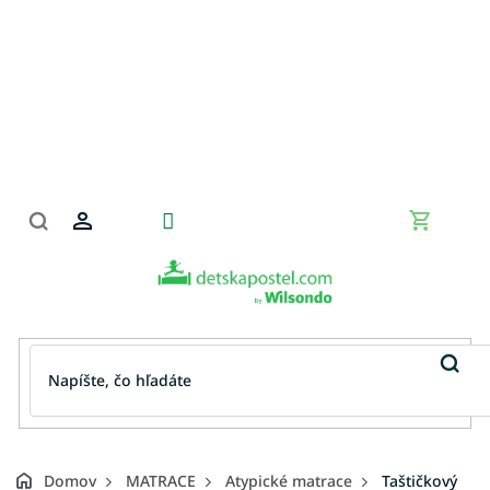
Prejsť
na
obsah
Nákupn
košík
Domov
MATRACE
Atypické matrace
Taštičkový