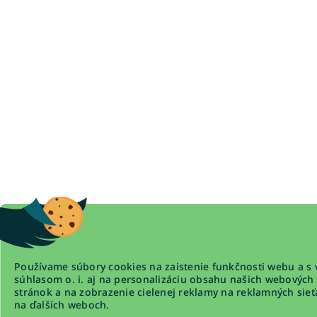
Používame súbory cookies na zaistenie funkčnosti webu a s 
súhlasom o. i. aj na personalizáciu obsahu našich webových
stránok a na zobrazenie cielenej reklamy na reklamných sieť
na ďalších weboch.