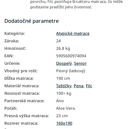
povrchu, filc posilňuje štruktúru matraca, čo môže
podstatne predĺžiť jeho životnosť.
Dodatočné parametre
Kategória
:
Atypické matrace
Záruka
:
24
Hmotnosť
:
26.8 kg
EAN
:
5905600974094
Určenie
:
Dospelý
,
Senior
Vhodný pre rošt
:
Pevný (latkový)
Dĺžka matraca
:
190 cm
Materiál matraca
:
Taštičky
,
Pena
,
Filc
Nosnosť matraca
:
100+ kg
Partnerské matrace
:
Áno
Poťah
:
Aloe Vera
Presná výška matraca
:
23 cm
Rozmer matraca
:
160x190