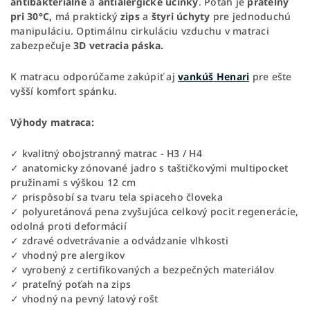
antibakteriálne
a
antialergické
účinky
. Poťah je
prateľný
pri 30°C,
má praktický
zips
a
štyri
úchyty
pre jednoduchú
manipuláciu. Optimálnu cirkuláciu vzduchu v matraci
zabezpečuje
3D vetracia páska.
K matracu odporúčame zakúpiť aj
vankúš
Henari
pre ešte
vyšší komfort spánku.
Výhody matraca:
✓ kvalitný obojstranný matrac - H3 / H4
✓ anatomicky zónované jadro s taštičkovými multipocket
pružinami s výškou 12 cm
✓ prispôsobí sa tvaru tela spiaceho človeka
✓ polyuretánová pena zvyšujúca celkový pocit regenerácie,
odolná proti deformácií
✓ zdravé odvetrávanie a odvádzanie vlhkosti
✓ vhodný pre alergikov
✓ vyrobený z certifikovaných a bezpečných materiálov
✓ prateľný poťah na zips
✓ vhodný na pevný latový rošt