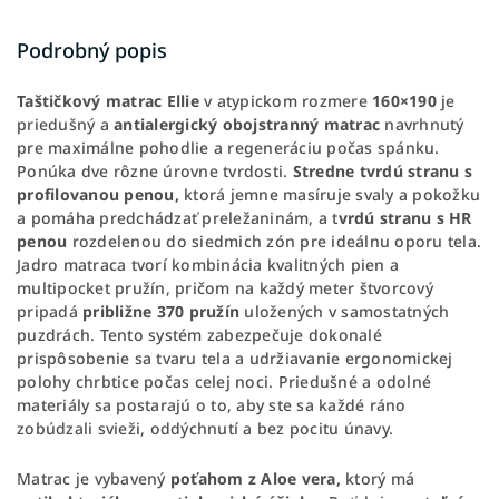
Podrobný popis
Taštičkový
matrac
Ellie
v atypickom rozmere
160×190
je
priedušný a
antialergický
obojstranný
matrac
navrhnutý
pre maximálne pohodlie a regeneráciu počas spánku.
Ponúka dve rôzne úrovne tvrdosti.
Stredne tvrdú stranu s
profilovanou penou,
ktorá jemne masíruje svaly a pokožku
a pomáha predchádzať preležaninám, a t
vrdú stranu s HR
penou
rozdelenou do siedmich zón pre ideálnu oporu tela.
Jadro matraca tvorí kombinácia kvalitných pien a
multipocket pružín, pričom na každý meter štvorcový
pripadá
približne 370 pružín
uložených v samostatných
puzdrách. Tento systém zabezpečuje dokonalé
prispôsobenie sa tvaru tela a udržiavanie ergonomickej
polohy chrbtice počas celej noci. Priedušné a odolné
materiály sa postarajú o to, aby ste sa každé ráno
zobúdzali svieži, oddýchnutí a bez pocitu únavy.
Matrac je vybavený
poťahom z Aloe vera,
ktorý má