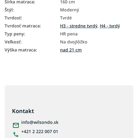
Šírka matraca
:
160 cm
Štýl
:
Moderný
Tvrdosť
:
Tvrdé
Tvrdosť matraca
:
H3 - stredne tvrdý
,
H4 - tvrdý
Typ peny
:
HR pena
Veľkosť
:
Na dvojlôžko
Výška matraca
:
nad 21 cm
Z
á
p
ä
Kontakt
t
i
info
@
wilsondo.sk
e
+421 2 222 007 01