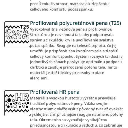
predĺženiu životnosti matraca a k zlepšeniu
celkového komfortu počas spánku.
Profilovaná polyuretánová pena (T25)
Vysokokvalitná 7-zónová pena s profilovanou
štruktúrou je navrhnutá tak, aby podporovala
správnu cirkuláciu krvi a uvoľňovanie svalstva
počas spánku. Reaguje na telesnú teplotu, čo jej
umožňuje prispôsobiť sa kontúram tela a zlepšiť
celkový komfort spánku. Systém rôznych tvrdostí v
jednotlivých zónach poskytuje optimálnu podporu
chrbtici a zaisťuje prirodzenú polohu tela. Tento
materiál je tiež ideálny pre osoby trpiace
alergiami.
Profilovaná HR pena
Materiál s vysokou hustotou výrazne prevyšuje
tradičné polyuretánové peny. Vďaka svojim
vlastnostiam dokáže vrátiť pôvodný tvar až dvakrát
rýchlejšie, čím pružnejšie reaguje na zmenu polohy
tela. Okrem toho sa vyznačuje vynikajúcou
priedušnosťou a cirkuláciou vzduchu, čo zabraňuje