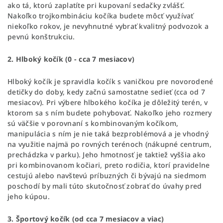
ako tá, ktorú zaplatíte pri kupovaní sedačky zvlášť.
Nakoľko trojkombináciu kočíka budete môcť využívať
niekoľko rokov, je nevyhnutné vybrať kvalitný podvozok a
pevnú konštrukciu.
2. Hlboký kočík (0 - cca 7 mesiacov)
Hlboký kočík je spravidla kočík s vaničkou pre novorodené
detičky do doby, kedy začnú samostatne sedieť (cca od 7
mesiacov). Pri výbere hlbokého kočíka je dôležitý terén, v
ktorom sa s ním budete pohybovať. Nakoľko jeho rozmery
sú väčšie v porovnaní s kombinovaným kočíkom,
manipulácia s ním je nie taká bezproblémová a je vhodný
na využitie najmä po rovných terénoch (nákupné centrum,
prechádzka v parku). Jeho hmotnosť je taktiež vyššia ako
pri kombinovanom kočiari, preto rodičia, ktorí pravidelne
cestujú alebo navštevú príbuzných či bývajú na siedmom
poschodí by mali túto skutočnosť zobrať do úvahy pred
jeho kúpou.
3. Športový kočík (od cca 7 mesiacov a viac)