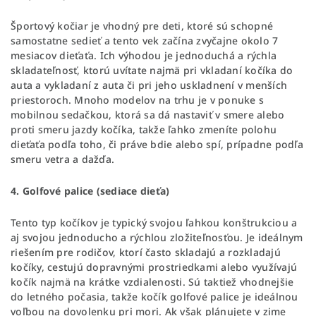
Športový kočiar je vhodný pre deti, ktoré sú schopné
samostatne sedieť a tento vek začína zvyčajne okolo 7
mesiacov dieťaťa. Ich výhodou je jednoduchá a rýchla
skladateľnosť, ktorú uvítate najmä pri vkladaní kočíka do
auta a vykladaní z auta či pri jeho uskladnení v menších
priestoroch. Mnoho modelov na trhu je v ponuke s
mobilnou sedačkou, ktorá sa dá nastaviť v smere alebo
proti smeru jazdy kočíka, takže ľahko zmeníte polohu
dieťaťa podľa toho, či práve bdie alebo spí, prípadne podľa
smeru vetra a dažďa.
4. Golfové palice (sediace dieťa)
Tento typ kočíkov je typický svojou ľahkou konštrukciou a
aj svojou jednoducho a rýchlou zložiteľnosťou. Je ideálnym
riešením pre rodičov, ktorí často skladajú a rozkladajú
kočíky, cestujú dopravnými prostriedkami alebo využívajú
kočík najmä na krátke vzdialenosti. Sú taktiež vhodnejšie
do letného počasia, takže kočík golfové palice je ideálnou
voľbou na dovolenku pri mori. Ak však plánujete v zime