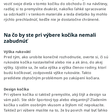
voziť svoje dieťa v tomto kočíku do obchodu či na návštevy,
radšej si to premyslite dvakrát, nakoľko ľahké spracovanie
sa odzrkadlí i v tenkom materiále a teda dieťatko by mohlo
rýchlo prechladnúť, keďže nie je dostatočne chránené.
Na čo by ste pri výbere kočíka nemali
zabudnúť
Výška rukovätí
Pred tým, ako urobíte konečné rozhodnutie, overte si, či sú
rukoväte kočíka nastaviteľné alebo nie a ak áno, do akej
výšky. Ujistite sa, že vaša výška a výška členov rodiny, ktorí
budú kočíkovať, zodpovedá výške rukoväte. Takto
predídete zbytočným problémom po zakúpení kočiara.
Design kočíka
Pri výbere kočíka si taktiež premyslite, aký štýl a design sa
vám páči. Ste skôr športový typ alebo elegantný? Zladením
kočíka s vaším osobným vkusom a štýlom nič nepokazíte.
Taktiež pri výbere myslite na to, že by povrch mal byť ľahko