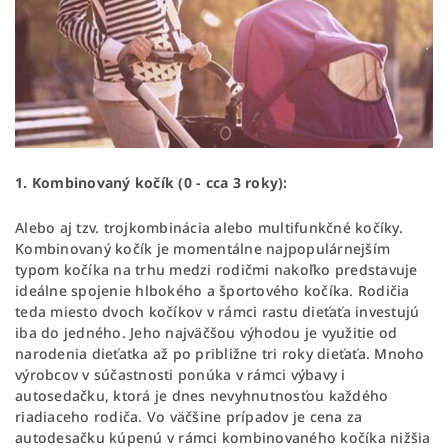
1. Kombinovaný kočík (0 - cca 3 roky):
Alebo aj tzv. trojkombinácia alebo multifunkčné kočíky.
Kombinovaný kočík je momentálne najpopulárnejším
typom kočíka na trhu medzi rodičmi nakoľko predstavuje
ideálne spojenie hlbokého a športového kočíka. Rodičia
teda miesto dvoch kočíkov v rámci rastu dieťaťa investujú
iba do jedného. Jeho najväčšou výhodou je využitie od
narodenia dieťatka až po približne tri roky dieťaťa. Mnoho
výrobcov v súčastnosti ponúka v rámci výbavy i
autosedačku, ktorá je dnes nevyhnutnosťou každého
riadiaceho rodiča. Vo väčšine prípadov je cena za
autodesačku kúpenú v rámci kombinovaného kočíka nižšia