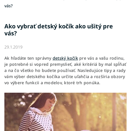
vás?
Ako vybrať detský kočík ako ušitý pre
vás?
29.1.2019
Ak hľadáte ten správny
detský kočík
pre vás a vašu rodinu,
je potrebné si vopred premyslieť, aké kritériá by mal spĺňať
a na čo všetko ho budete používať. Nasledujúce tipy a rady
vám výber detského kočíka určite uľahčia a rozšíria obzory
vo výbere funkcii a modelov, ktoré trh ponúka.