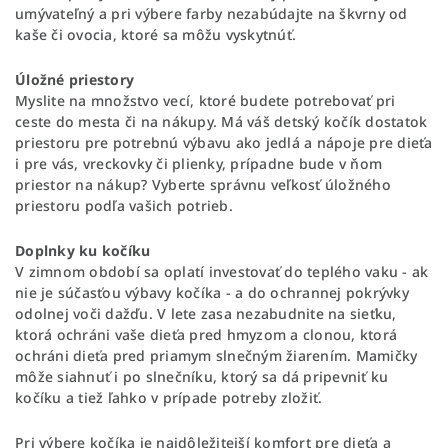
umývateľný a pri výbere farby nezabúdajte na škvrny od
kaše či ovocia, ktoré sa môžu vyskytnúť.
Úložné priestory
Myslite na množstvo vecí, ktoré budete potrebovať pri
ceste do mesta či na nákupy. Má váš detský kočík dostatok
priestoru pre potrebnú výbavu ako jedlá a nápoje pre dieťa
i pre vás, vreckovky či plienky, prípadne bude v ňom
priestor na nákup? Vyberte správnu veľkosť úložného
priestoru podľa vašich potrieb.
Doplnky ku kočíku
V zimnom období sa oplatí investovať do teplého vaku - ak
nie je súčasťou výbavy kočíka - a do ochrannej pokrývky
odolnej voči dažďu. V lete zasa nezabudnite na sieťku,
ktorá ochráni vaše dieťa pred hmyzom a clonou, ktorá
ochráni dieťa pred priamym slnečným žiarením. Mamičky
môže siahnuť i po slnečníku, ktorý sa dá pripevniť ku
kočíku a tiež ľahko v prípade potreby zložiť.
Pri výbere kočíka je najdôležitejší komfort pre dieťa a