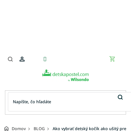
Prejsť
na
obsah
Nákupn
košík
Domov
BLOG
Ako vybrať detský kočík ako ušitý pre