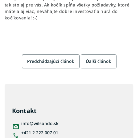
takisto aj pre vás. Ak kočík spĺňa všetky požiadavky, ktoré
máte a aj viac, neváhajte dobre investovať a hurá do
kočíkovania! :-)
Predchádzajúci článok
Ďalší článok
Z
á
p
ä
Kontakt
t
i
info
@
wilsondo.sk
e
+421 2 222 007 01