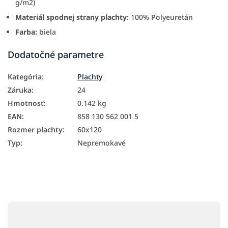
g/m2)
Materiál spodnej strany plachty:
100% Polyeuretán
Farba:
biela
Dodatočné parametre
Kategória
:
Plachty
Záruka
:
24
Hmotnosť
:
0.142 kg
EAN
:
858 130 562 001 5
Rozmer plachty
:
60x120
Typ
:
Nepremokavé
Z
á