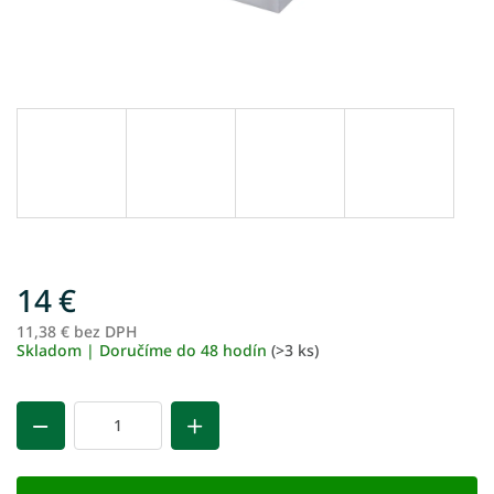
14 €
11,38 € bez DPH
Je
Skladom | Doručíme do 48 hodín
(>3 ks)
ce