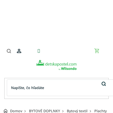
Prejsť
na
obsah
Nákupn
košík
Domov
BYTOVÉ DOPLNKY
Bytový textil
Plachty