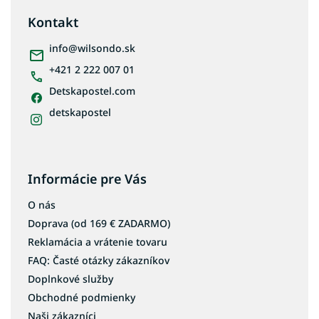
p
ä
Kontakt
t
i
info
@
wilsondo.sk
e
+421 2 222 007 01
Detskapostel.com
detskapostel
Informácie pre Vás
O nás
Doprava (od 169 € ZADARMO)
Reklamácia a vrátenie tovaru
FAQ: Časté otázky zákazníkov
Doplnkové služby
Obchodné podmienky
Naši zákazníci