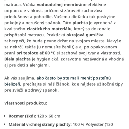
matraca. Vďaka
vodoodolnej
membráne
efektívne
odpudzuje vlhkosť, pričom si zároveň zachováva
priedušnosť a pohodlie. Vašemu dieťatku tak poskytne
pokojný a nerušený spánok. Táto
plachta
je vyrobená z
kvalitného
elastického
materiálu
, ktorý sa dokonale
prispôsobí matracu. Praktická
okrajová
gumička
zabezpečí, že bude pevne držať na svojom mieste. Navyše
sa nekrčí, takže ju nemusíte žehliť, a aj po opakovanom
praní
pri teplote až 60 °C
si zachová svoj tvar a vlastnosti.
Biela
plachta
je hygienická, zdravotne nezávadná a vhodná
aj pre deti s alergiami.
Ak vás zaujíma,
ako často by ste mali meniť posteľnú
bielizeň
, prečítajte si náš článok, kde nájdete užitočné tipy
pre svieži a zdravý spánok.
Vlastnosti produktu:
Rozmer (šxd):
120 x 60 cm
Materiál vrchnej strany plachty:
100 % Polyester (130