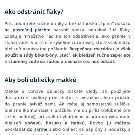
Ako odstrániť fľaky?
Pot, odumreté kožné bunky a bežná ľudská „špina“ dokážu
na posteľnej plachte
narobiť naozaj nepekné žlté fľaky.
Existuje množstvo rád na ich odstránenie, ako pranie v
slanej vode, v octe či v kyseline citrónovej, ktoré však môžu
bielizeň nenávratne poškodiť.
Bezpečnou metódou je však
použitie sódy bikarbóny. Stačí, ak bielizeň ručne zaperiete
v studenej vode so sódou a necháte cez noc odstáť.
Aby boli obliečky mäkké
Mäkké a voňavé obliečky získate vtedy, ak použijete
dostatočne kvalitný prostriedok s avivážou alebo pridáte
do pranie aviváž sami. Ak máte aj samostatnú sušičku
bielizne (kombinácie s práčkou nie sú príliš obľúbené pre
rôzne neduhy), pri zvolení vhodného programu vytiahnete
bielizeň
voňavú, horúcu a hebkú.
Rovno ju môžete
poskladať
do skrine
alebo obliecť na paplóny a podušky a