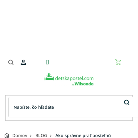
Prejsť
na
obsah
Nákupn
košík
Domov
BLOG
Ako správne prať posteľnú