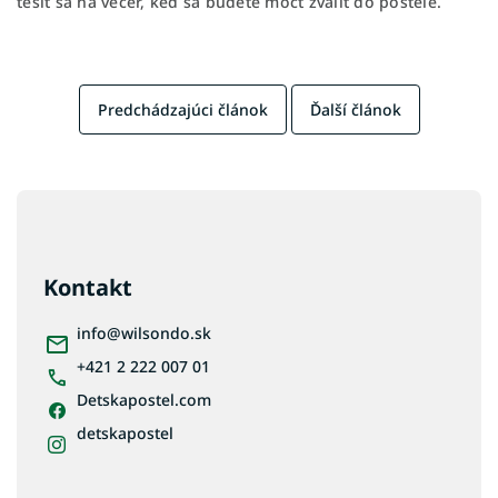
tešiť sa na večer, keď sa budete môcť zvaliť do postele.
Predchádzajúci článok
Ďalší článok
Z
á
p
ä
Kontakt
t
i
info
@
wilsondo.sk
e
+421 2 222 007 01
Detskapostel.com
detskapostel