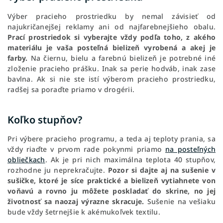
Výber pracieho prostriedku by nemal závisieť od
najukričanejšej reklamy ani od najfarebnejšieho obalu.
Prací prostriedok si vyberajte vždy podľa toho, z akého
materiálu je vaša posteľná bielizeň vyrobená a akej je
farby.
Na čiernu, bielu a farebnú bielizeň je potrebné iné
zloženie pracieho prášku. Inak sa perie hodváb, inak zase
bavlna. Ak si nie ste istí výberom pracieho prostriedku,
radšej sa poraďte priamo v drogérii.
Koľko stupňov?
Pri výbere pracieho programu, a teda aj teploty prania, sa
vždy riaďte v prvom rade pokynmi priamo
na posteľných
obliečkach
. Ak je pri nich maximálna teplota 40 stupňov,
rozhodne ju neprekračujte.
Pozor si dajte aj na sušenie v
sušičke, ktoré je síce praktické a bielizeň vytiahnete von
voňavú a rovno ju môžete poskladať do skrine, no jej
životnosť sa naozaj výrazne skracuje.
Sušenie na vešiaku
bude vždy šetrnejšie k akémukoľvek textilu.