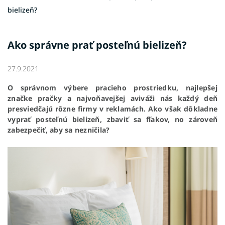
bielizeň?
Ako správne prať posteľnú bielizeň?
27.9.2021
O správnom výbere pracieho prostriedku, najlepšej
značke pračky a najvoňavejšej aviváži nás každý deň
presviedčajú rôzne firmy v reklamách. Ako však dôkladne
vyprať posteľnú bielizeň, zbaviť sa fľakov, no zároveň
zabezpečiť, aby sa nezničila?