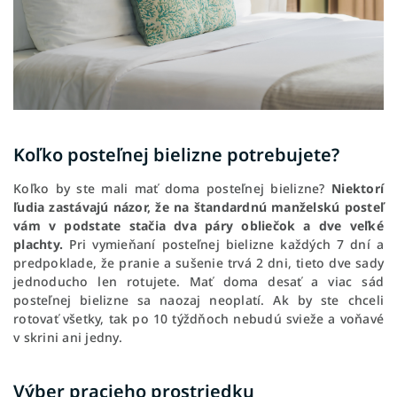
Koľko posteľnej bielizne potrebujete?
Koľko by ste mali mať doma posteľnej bielizne?
Niektorí
ľudia zastávajú názor, že na štandardnú manželskú posteľ
vám v podstate stačia dva páry obliečok a dve veľké
plachty.
Pri vymieňaní posteľnej bielizne každých 7 dní a
predpoklade, že pranie a sušenie trvá 2 dni, tieto dve sady
jednoducho len rotujete. Mať doma desať a viac sád
posteľnej bielizne sa naozaj neoplatí. Ak by ste chceli
rotovať všetky, tak po 10 týždňoch nebudú svieže a voňavé
v skrini ani jedny.
Výber pracieho prostriedku