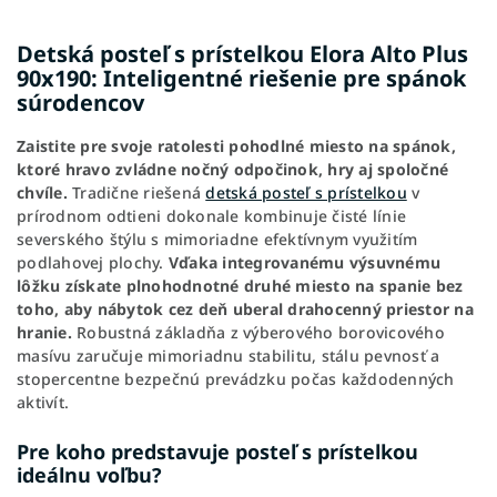
Detská posteľ s prístelkou Elora Alto Plus
90x190: Inteligentné riešenie pre spánok
súrodencov
Zaistite pre svoje ratolesti pohodlné miesto na spánok,
ktoré hravo zvládne nočný odpočinok, hry aj spoločné
chvíle.
Tradične riešená
detská posteľ s prístelkou
v
prírodnom odtieni dokonale kombinuje čisté línie
severského štýlu s mimoriadne efektívnym využitím
podlahovej plochy.
Vďaka integrovanému výsuvnému
lôžku získate plnohodnotné druhé miesto na spanie bez
toho, aby nábytok cez deň uberal drahocenný priestor na
hranie.
Robustná základňa z výberového borovicového
masívu zaručuje mimoriadnu stabilitu, stálu pevnosť a
stopercentne bezpečnú prevádzku počas každodenných
aktivít.
Pre koho predstavuje posteľ s prístelkou
ideálnu voľbu?