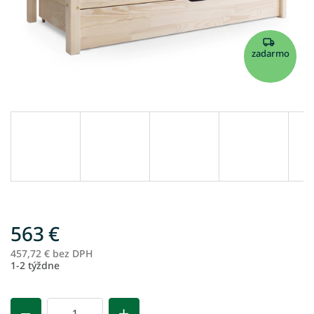
zadarmo
563 €
457,72 € bez DPH
Je
1-2 týždne
ce