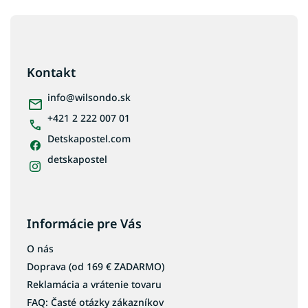
Z
á
p
ä
Kontakt
t
i
info
@
wilsondo.sk
e
+421 2 222 007 01
Detskapostel.com
detskapostel
Informácie pre Vás
O nás
Doprava (od 169 € ZADARMO)
Reklamácia a vrátenie tovaru
FAQ: Časté otázky zákazníkov