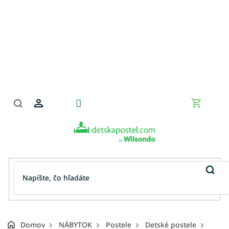
Prejsť
na
obsah
Nákupn
košík
Domov
NÁBYTOK
Postele
Detské postele