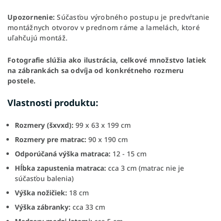
Upozornenie:
Súčasťou výrobného postupu je predvŕtanie
montážnych otvorov v prednom ráme a lamelách, ktoré
uľahčujú montáž.
Fotografie slúžia ako ilustrácia, celkové množstvo latiek
na zábrankách sa odvíja od konkrétneho rozmeru
postele.
Vlastnosti produktu:
Rozmery (šxvxd):
99 x 63 x 199 cm
Rozmery pre matrac:
90 x 190 cm
Odporúčaná výška matraca:
12 - 15 cm
Hĺbka zapustenia matraca:
cca 3 cm (matrac nie je
súčasťou balenia)
Výška nožičiek:
18 cm
Výška zábranky:
cca 33 cm