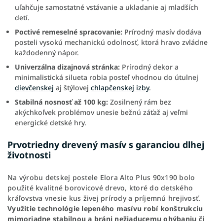
uľahčuje samostatné vstávanie a ukladanie aj mladších
detí.
Poctivé remeselné spracovanie:
Prírodný masív dodáva
posteli vysokú mechanickú odolnosť, ktorá hravo zvládne
každodenný nápor.
Univerzálna dizajnová stránka:
Prírodný dekor a
minimalistická silueta robia posteľ vhodnou do útulnej
dievčenskej
aj štýlovej
chlapčenskej izby
.
Stabilná nosnosť až 100 kg:
Zosilnený rám bez
akýchkoľvek problémov unesie bežnú záťaž aj veľmi
energické detské hry.
Prvotriedny drevený masív s garanciou dlhej
životnosti
Na výrobu detskej postele Elora Alto Plus 90x190 bolo
použité kvalitné borovicové drevo, ktoré do detského
kráľovstva vnesie kus živej prírody a príjemnú hrejivosť.
Využitie technológie lepeného masívu robí konštrukciu
mimoriadne stabilnou a bráni nežiaducemu ohýbaniu či