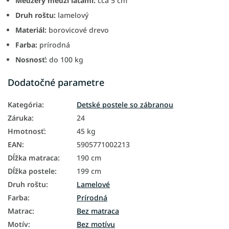
Medzery medzi latami:
cca 5 cm
Druh roštu:
lamelový
Materiál:
borovicové drevo
Farba:
prírodná
Nosnosť:
do 100 kg
Dodatočné parametre
Kategória
:
Detské postele so zábranou
Záruka
:
24
Hmotnosť
:
45 kg
EAN
:
5905771002213
Dĺžka matraca
:
190 cm
Dĺžka postele
:
199 cm
Druh roštu
:
Lamelové
Farba
:
Prírodná
Matrac
:
Bez matraca
Motív
:
Bez motívu