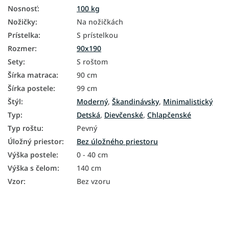
Nosnosť
:
100 kg
Nožičky
:
Na nožičkách
Prístelka
:
S prístelkou
Rozmer
:
90x190
Sety
:
S roštom
Šírka matraca
:
90 cm
Šírka postele
:
99 cm
Štýl
:
Moderný
,
Škandinávsky
,
Minimalistický
Typ
:
Detská
,
Dievčenské
,
Chlapčenské
Typ roštu
:
Pevný
Úložný priestor
:
Bez úložného priestoru
Výška postele
:
0 - 40 cm
Výška s čelom
:
140 cm
Vzor
:
Bez vzoru