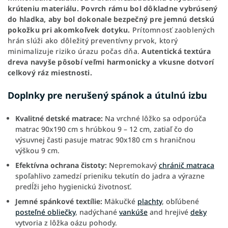
krúteniu materiálu.
Povrch rámu bol dôkladne vybrúsený
do hladka, aby bol dokonale bezpečný pre jemnú detskú
pokožku pri akomkoľvek dotyku.
Prítomnosť zaoblených
hrán slúži ako dôležitý preventívny prvok, ktorý
minimalizuje riziko úrazu počas dňa.
Autentická textúra
dreva navyše pôsobí veľmi harmonicky a vkusne dotvorí
celkový ráz miestnosti.
Doplnky pre nerušený spánok a útulnú izbu
Kvalitné detské matrace:
Na vrchné lôžko sa odporúča
matrac 90x190 cm s hrúbkou 9 – 12 cm, zatiaľ čo do
výsuvnej časti pasuje matrac 90x180 cm s hraničnou
výškou 9 cm.
Efektívna ochrana čistoty:
Nepremokavý
chránič matraca
spoľahlivo zamedzí prieniku tekutín do jadra a výrazne
predĺži jeho hygienickú životnosť.
Jemné spánkové textílie:
Mäkučké
plachty
, obľúbené
posteľné obliečky
, nadýchané
vankúše
and hrejivé
deky
vytvoria z lôžka oázu pohody.