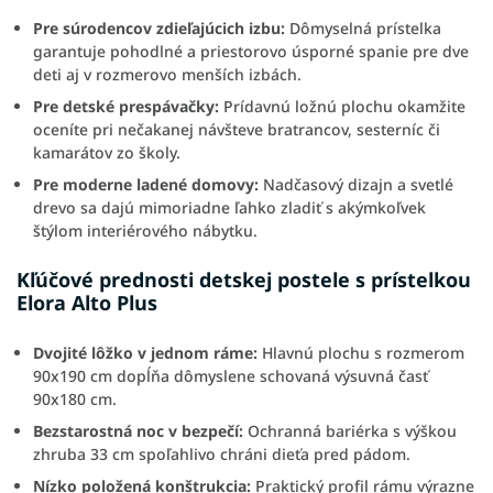
Pre súrodencov zdieľajúcich izbu:
Dômyselná prístelka
garantuje pohodlné a priestorovo úsporné spanie pre dve
deti aj v rozmerovo menších izbách.
Pre detské prespávačky:
Prídavnú ložnú plochu okamžite
oceníte pri nečakanej návšteve bratrancov, sesterníc či
kamarátov zo školy.
Pre moderne ladené domovy:
Nadčasový dizajn a svetlé
drevo sa dajú mimoriadne ľahko zladiť s akýmkoľvek
štýlom interiérového nábytku.
Kľúčové prednosti detskej postele s prístelkou
Elora Alto Plus
Dvojité lôžko v jednom ráme:
Hlavnú plochu s rozmerom
90x190 cm dopĺňa dômyslene schovaná výsuvná časť
90x180 cm.
Bezstarostná noc v bezpečí:
Ochranná bariérka s výškou
zhruba 33 cm spoľahlivo chráni dieťa pred pádom.
Nízko položená konštrukcia:
Praktický profil rámu výrazne