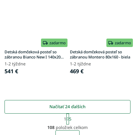
zadarmo
zadarmo
Detská domčeková posteľ so
Detská domčeková posteľ so
zábranou Bianco New I 140x200 -
zábranou Montero 80x160 - biela
prírodná
1-2 týždne
1-2 týždne
541 €
469 €
Načítať 24 ďalších
S
1
5
t
O
r
108
položiek celkom
v
á