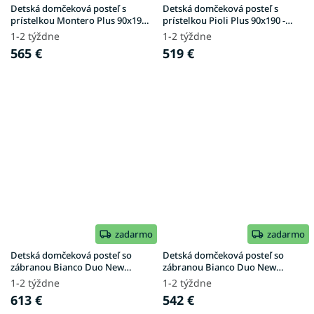
Detská domčeková posteľ s
Detská domčeková posteľ s
prístelkou Montero Plus 90x190 -
prístelkou Pioli Plus 90x190 -
prírodná
prírodná
1-2 týždne
1-2 týždne
565 €
519 €
zadarmo
zadarmo
Detská domčeková posteľ so
Detská domčeková posteľ so
zábranou Bianco Duo New
zábranou Bianco Duo New
140x200 - biela
140x200 - prírodná
1-2 týždne
1-2 týždne
613 €
542 €