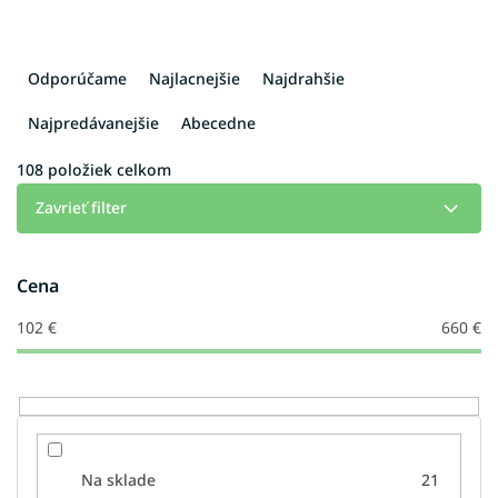
R
a
Odporúčame
Najlacnejšie
Najdrahšie
d
e
Najpredávanejšie
Abecedne
n
i
108
položiek celkom
e
Zavrieť filter
p
r
o
Cena
d
u
102
€
660
€
k
t
o
v
Na sklade
21