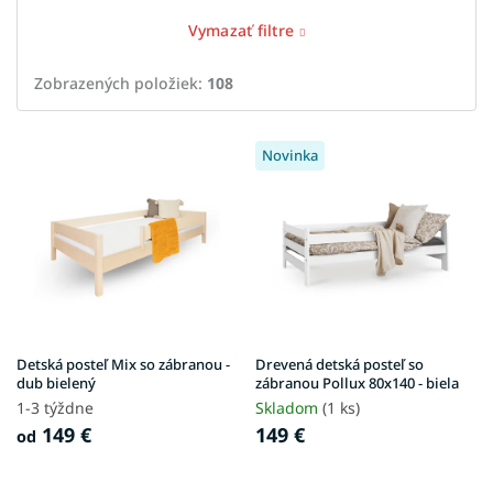
Vymazať filtre
Zobrazených položiek:
108
V
Novinka
ý
p
i
s
p
r
o
d
u
Detská posteľ Mix so zábranou -
Drevená detská posteľ so
k
dub bielený
zábranou Pollux 80x140 - biela
t
1-3 týždne
Skladom
(1 ks)
o
149 €
149 €
od
v