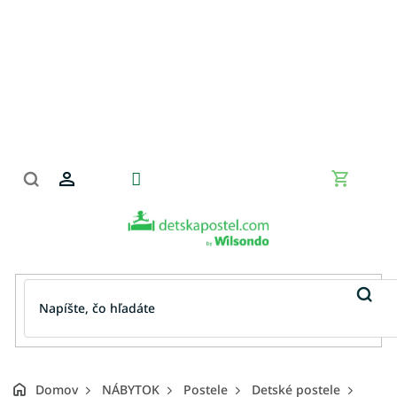
Prejsť
na
obsah
Nákupn
košík
Domov
NÁBYTOK
Postele
Detské postele