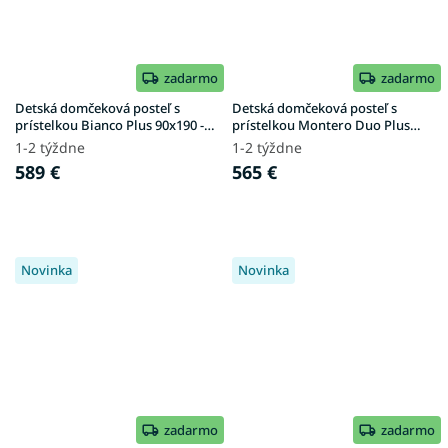
zadarmo
zadarmo
Detská domčeková posteľ s
Detská domčeková posteľ s
prístelkou Bianco Plus 90x190 -
prístelkou Montero Duo Plus
prírodná
90x190 - prírodná
1-2 týždne
1-2 týždne
589 €
565 €
Novinka
Novinka
zadarmo
zadarmo