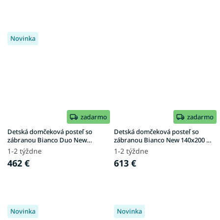
Novinka
zadarmo
zadarmo
Detská domčeková posteľ so
Detská domčeková posteľ so
zábranou Bianco Duo New
zábranou Bianco New 140x200 -
90x190 - prírodná
biela
1-2 týždne
1-2 týždne
462 €
613 €
Novinka
Novinka