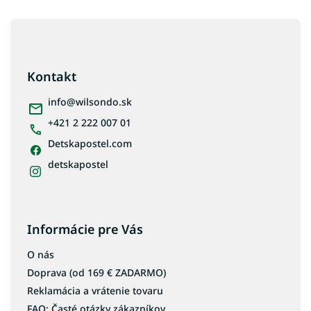
Detské postele 70x140
Z
Detské postele 160x80
á
Detské postele 90x180
p
Detské postele 80x180
ä
Kontakt
Detské postele 90x190
t
i
info
@
wilsondo.sk
Detské postele 80x190
e
+421 2 222 007 01
Detské postele s úložným priestorom
Detskapostel.com
Biele detské postele
Detské drevené postele
detskapostel
Informácie pre Vás
O nás
Doprava (od 169 € ZADARMO)
Reklamácia a vrátenie tovaru
FAQ: Časté otázky zákazníkov