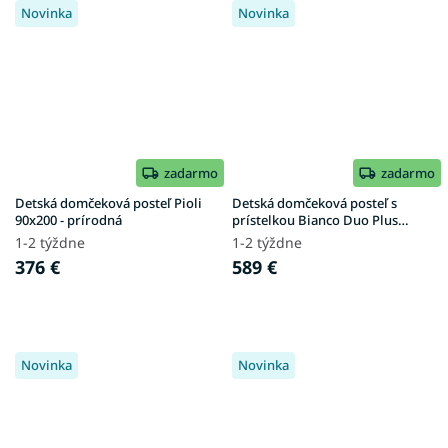
Novinka
Novinka
zadarmo
zadarmo
Detská domčeková posteľ Pioli
Detská domčeková posteľ s
90x200 - prírodná
prístelkou Bianco Duo Plus
90x190 - prírodná
1-2 týždne
1-2 týždne
376 €
589 €
Novinka
Novinka