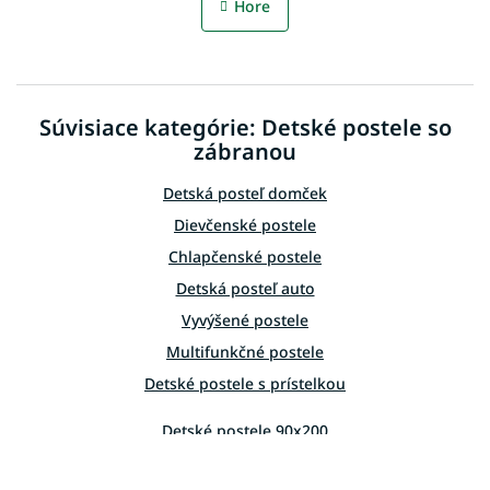
l
n
Hore
á
k
o
d
v
a
a
c
n
i
i
Súvisiace kategórie: Detské postele so
e
e
p
zábranou
r
v
Detská posteľ domček
k
Dievčenské postele
y
v
Chlapčenské postele
ý
Detská posteľ auto
p
i
Vyvýšené postele
s
Multifunkčné postele
u
Detské postele s prístelkou
Detské postele 90x200
Detské postele 80x200