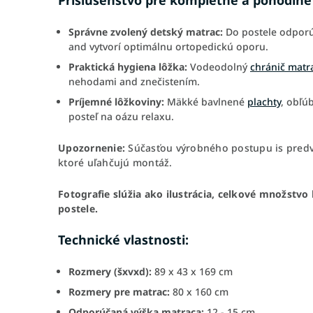
Príslušenstvo pre kompletné a pohodlné
Správne zvolený detský matrac:
Do postele odporú
and vytvorí optimálnu ortopedickú oporu.
Praktická hygiena lôžka:
Vodeodolný
chránič matr
nehodami and znečistením.
Príjemné lôžkoviny:
Mäkké bavlnené
plachty
, obľ
posteľ na oázu relaxu.
Upozornenie:
Súčasťou výrobného postupu is predv
ktoré uľahčujú montáž.
Fotografie slúžia ako ilustrácia, celkové množstv
postele.
Technické vlastnosti:
Rozmery (šxvxd):
89 x 43 x 169 cm
Rozmery pre matrac:
80 x 160 cm
Odporúčaná výška matraca:
12 - 15 cm