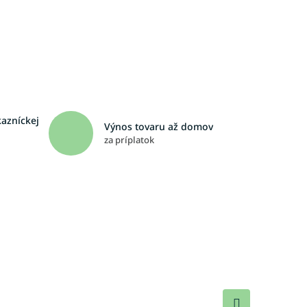
kazníckej
Výnos tovaru až domov
za príplatok
Ďalší