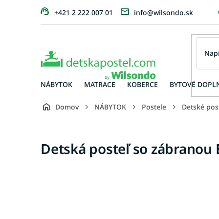
Prejsť
+421 2 222 007 01
info@wilsondo.sk
na
obsah
NÁBYTOK
MATRACE
KOBERCE
BYTOVÉ DOPL
Domov
NÁBYTOK
Postele
Detské pos
Detská posteľ so zábranou E