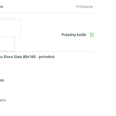
ovaru
FAQ: Časté otázky zákazníkov
Doplnkové služby
Ob
Prihlásenie
Prázdny košík
Nákupný
košík
u Elora Slats 80x160 - prírodná
386
 DPH
Jednotková
cena: