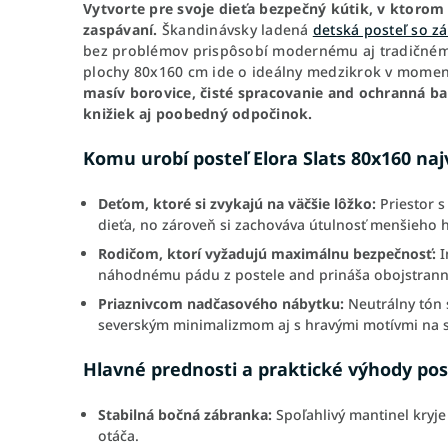
Vytvorte pre svoje dieťa bezpečný kútik, v ktoro
zaspávaní.
Škandinávsky ladená
detská posteľ so z
bez problémov prispôsobí modernému aj tradičném
plochy 80x160 cm ide o ideálny medzikrok v moment
masív borovice, čisté spracovanie and ochranná ba
knižiek aj poobedný odpočinok.
Komu urobí posteľ Elora Slats 80x160 naj
Deťom, ktoré si zvykajú na väčšie lôžko:
Priestor 
dieťa, no zároveň si zachováva útulnosť menšieho 
Rodičom, ktorí vyžadujú maximálnu bezpečnosť:
I
náhodnému pádu z postele and prináša obojstrann
Priaznivcom nadčasového nábytku:
Neutrálny tón 
severským minimalizmom aj s hravými motívmi na 
Hlavné prednosti a praktické výhody post
Stabilná bočná zábranka:
Spoľahlivý mantinel kryje 
otáča.