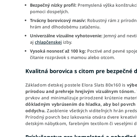
Bezpečný nízky profil:
Premyslená výška konštrukci
pomoci dospelých.
Trvácny borovicový masív:
Robustný rám z prírod
hrám and dlhodobému zaťaženiu.
Univerzálne vizuálne vyhotovenie:
Jemný and nevtie
aj
chlapčenskej
izby.
Vysoká nosnosť až 100 kg:
Poctivé and pevné spoje
čítanie rozprávok s mamou alebo otcom.
Kvalitná borovica s citom pre bezpečné d
Základom detskej postele Elora Slats 80x160 is
výbe
prírodou and prehreje hrejivým vizuálnym tónom.
prvkov and minimalizuje prirodzené krútenie mater
dôkladným vybrúsením do hladka, aby bol povrch s
oddychu.
Zaoblenie všetkých viditeľných hrán pred
Prírodný povrch bez lakovania otvára dvere kreativ
detským nábytkom, farebným textilom či veselými 