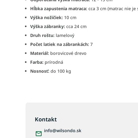
Hĺbka zapustenia matraca:
cca 3 cm (matrac nie je 
Výška nožičiek:
10 cm
Výška zábranky:
cca 24 cm
Druh roštu:
lamelový
Počet latiek na zábrankách:
7
Materiál:
borovicové drevo
Farba:
prírodná
Nosnosť:
do 100 kg
Z
á
p
Kontakt
ä
info
@
wilsondo.sk
t