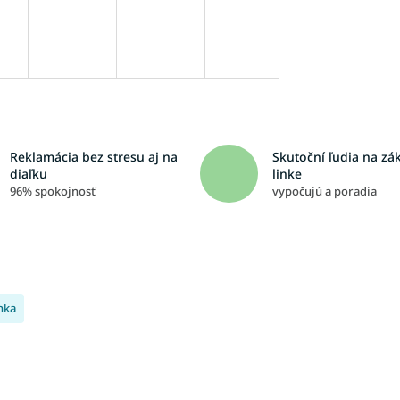
Reklamácia bez stresu aj na
Skutoční ľudia na zá
diaľku
linke
96% spokojnosť
vypočujú a poradia
nka