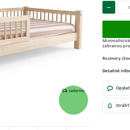
Minimalistick
zábranou pro
Rozmery (šxv
Detailné inf
Opýtať
zadarmo
Strážiť