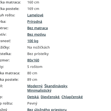
žka matraca
:
160 cm
žka postele
:
169 cm
uh roštu
:
Lamelové
rba
:
Prírodná
trac
:
Bez matraca
tív
:
Bez motívu
snosť
:
100 kg
žičky
:
Na nožičkách
ístelka
:
Bez prístelky
ozmer
:
80x160
ty
:
S roštom
rka matraca
:
80 cm
rka postele
:
89 cm
ýl
:
Moderný
,
Škandinávsky
,
Minimalistický
p
:
Detská
,
Dievčenské
,
Chlapčenské
p roštu
:
Pevný
ožný
Bez úložného priestoru