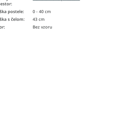
iestor
:
ška postele
:
0 - 40 cm
ška s čelom
:
43 cm
or
:
Bez vzoru