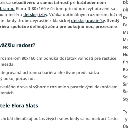
Dĺ
m získa sebadôveru a samostatnosť pri každodennom
ábranou
Elora II 80x160 v čistom prírodnom vyhotovení sa
Dĺ
u interiéru
detskej izby
. Vďaka optimálnym rozmerom ložnej
Dr
e, kedy drobec vyrastie z klasickej
detskej postieľky
.
Svetlý
Fa
riéra spoločne definujú zónu pre pokojnú noc, prezeranie
Ma
Mo
väčšiu radosť?
No
No
s rozmerom 80x160 cm ponúka dostatok voľnosti pre rastúce
Pr
hniezda.
R
ntegrovaná ochranná bariéra efektívne predchádza
Se
ý pokoj počas noci.
Ší
svetlého dreva si výborne rozumie s pastelovými dekoráciami,
Ší
stenách.
Št
ele Elora Slats
Ty
chrbát dieťaťa aj počas živých snov, kedy sa na matraci často
Ty
Úl