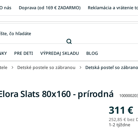
O nás
Doprava (od 169 € ZADARMO)
Reklamácia a vrátenie t
NKY
PRE DETI
VÝPREDAJ SKLADU
BLOG
tele
Detské postele so zábranou
Detská posteľ so zábrano
lora Slats 80x160 - prírodná
10000020
311 €
252,85 € bez
1-2 týždne