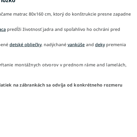
 lôžko
čame matrac 80x160 cm, ktorý do konštrukcie presne zapadne
aca
predĺži životnosť jadra and spoľahlivo ho ochráni pred
úbené
detské obliečky
, nadýchané
vankúše
and
deky
premenia
ŕtanie montážnych otvorov v prednom ráme and lamelách,
o latiek na zábrankách sa odvíja od konkrétneho rozmeru