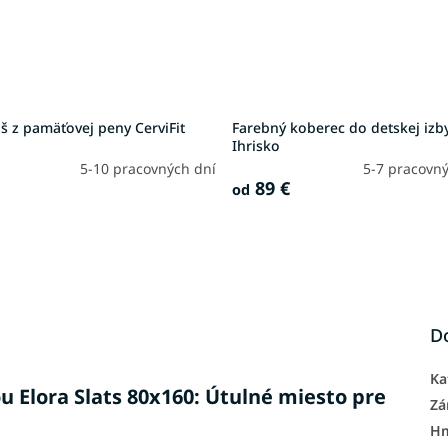
š z pamäťovej peny CerviFit
Farebný koberec do detskej izb
Ihrisko
5-10 pracovných dní
5-7 pracovný
89 €
od
D
Ka
u Elora Slats 80x160: Útulné miesto pre
Zá
H