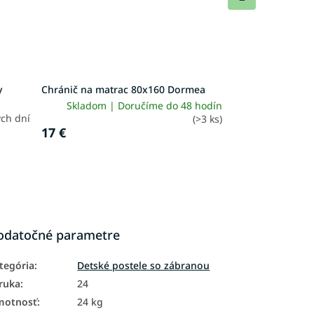
produkt
y
Chránič na matrac 80x160 Dormea
Skladom | Doručíme do 48 hodín
ch dní
(>3 ks)
17 €
odatočné parametre
tegória
:
Detské postele so zábranou
ruka
:
24
motnosť
:
24 kg