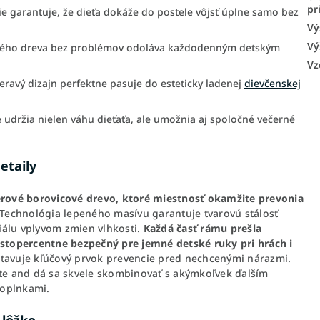
pr
e garantuje, že dieťa dokáže do postele vôjsť úplne samo bez
Vý
Vý
ného dreva bez problémov odoláva každodenným detským
Vz
ravý dizajn perfektne pasuje do esteticky ladenej
dievčenskej
 udržia nielen váhu dieťaťa, ale umožnia aj spoločné večerné
etaily
rové borovicové drevo, ktoré miestnosť okamžite prevonia
Technológia lepeného masívu garantuje tvarovú stálosť
iálu vplyvom zmien vlhkosti.
Každá časť rámu prešla
topercentne bezpečný pre jemné detské ruky pri hrách i
stavuje kľúčový prvok prevencie pred nechcenými nárazmi.
ite and dá sa skvele skombinovať s akýmkoľvek ďalším
doplnkami.