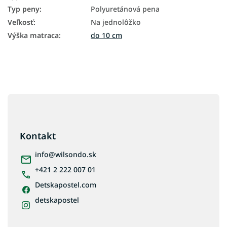
Typ peny
:
Polyuretánová pena
Veľkosť
:
Na jednolôžko
Výška matraca
:
do 10 cm
Z
á
p
ä
Kontakt
t
i
info
@
wilsondo.sk
e
+421 2 222 007 01
Detskapostel.com
detskapostel