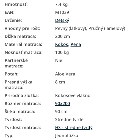
Hmotnosť
:
7.4 kg
EAN
:
MT039
Určenie
:
Detský
Vhodný pre rošt
:
Pevný (latkový), Pružný (lamelový)
Dĺžka matraca
:
200 cm
Materiál matraca
:
Kokos
,
Pena
Nosnosť matraca
:
100 kg
Partnerské
Nie
matrace
:
Poťah
:
Aloe Vera
Presná výška
8 cm
matraca
:
Prírodná zložka
:
Kokosové vlákno
Rozmer matraca
:
90x200
Šírka matraca
:
90 cm
Tvrdosť
:
Stredne tvrdé
Tvrdosť matraca
:
H3 - stredne tvrdý
Typ
:
Jednolôžka