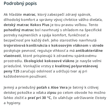
Podrobný popis
Ak hľadáte
matrac
, ktorý zabezpečí zdravý spánok,
dlhodobý komfort a správny vývoj chrbtice vášho dieťaťa,
detský
matrac
Kokos
Plus
je tou pravou voľbou. Tento
pohodlný
matrac
bol navrhnutý s ohľadom na špecifické
potreby najmenších a spája komfort, funkčnosť a
bezpečnosť pre každý deň. Jeho starostlivo navrhnutá
trojvrstvová
konštrukcia
s kokosovým vláknom
v
strede
poskytuje pevnosť, reguluje vlhkosť a má
antibakteriálne
vlastnosti
, ktoré prispievajú k zdravému spánkovému
prostrediu.
Ekologické kokosové vlákno
je navyše veľmi
priedušné. Vonkajšie vrstvy
z kvalitnej polyuretánovej
peny T25
zaručujú odolnosť a udržujú tvar aj pri
každodennom používaní.
Jemný a priedušný
poťah s Aloe Vera
je šetrný k citlivej
detskej pokožke a vďaka
zipsu
po celom obvode ho možno
ľahko zložiť a
prať pri 30 °C,
čo uľahčuje udržiavanie čistoty
a hygieny.