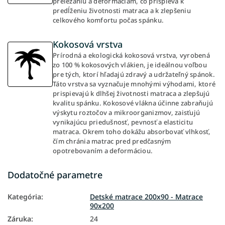
preležaniu a deformáciám, čo prispieva k
predĺženiu životnosti matraca a k zlepšeniu
celkového komfortu počas spánku.
Kokosová vrstva
Prírodná a ekologická kokosová vrstva, vyrobená
zo 100 % kokosových vlákien, je ideálnou voľbou
pre tých, ktorí hľadajú zdravý a udržateľný spánok.
Táto vrstva sa vyznačuje mnohými výhodami, ktoré
prispievajú k dlhšej životnosti matraca a zlepšujú
kvalitu spánku. Kokosové vlákna účinne zabraňujú
výskytu roztočov a mikroorganizmov, zaisťujú
vynikajúcu priedušnosť, pevnosť a elasticitu
matraca. Okrem toho dokážu absorbovať vlhkosť,
čím chránia matrac pred predčasným
opotrebovaním a deformáciou.
Dodatočné parametre
Kategória
:
Detské matrace 200x90 - Matrace
90x200
Záruka
:
24