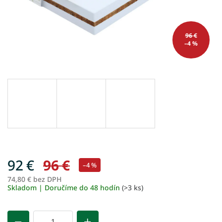
96 €
–4 %
92 €
96 €
–4 %
74,80 € bez DPH
Je
Skladom | Doručíme do 48 hodín
(>3 ks)
ce