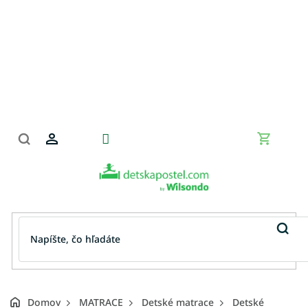
Prejsť
na
obsah
Nákupn
košík
Domov
MATRACE
Detské matrace
Detské