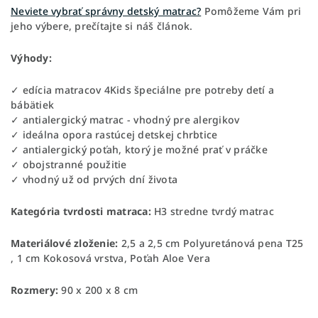
Neviete vybrať správny detský matrac?
Pomôžeme Vám pri
jeho výbere, prečítajte si náš článok.
Výhody:
✓ edícia matracov 4Kids špeciálne pre potreby detí a
bábätiek
✓ antialergický matrac - vhodný pre alergikov
✓ ideálna opora rastúcej detskej chrbtice
✓ antialergický poťah, ktorý je možné prať v práčke
✓ obojstranné použitie
✓ vhodný už od prvých dní života
Kategória tvrdosti matraca:
H3 stredne tvrdý matrac
Materiálové zloženie:
2,5 a 2,5 cm Polyuretánová pena T25
, 1 cm Kokosová vrstva, Poťah Aloe Vera
Rozmery:
90 x 200 x 8 cm