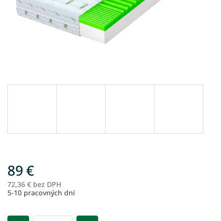
89 €
72,36 € bez DPH
Je
5-10 pracovných dní
ce