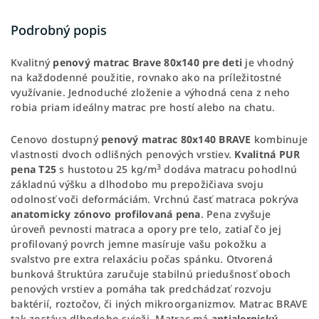
Podrobný popis
Kvalitný
penový
matrac Brave 80x140 pre deti
je vhodný
na každodenné použitie, rovnako ako na príležitostné
využívanie. Jednoduché zloženie a výhodná cena z neho
robia priam ideálny matrac pre hostí alebo na chatu.
Cenovo dostupný
penový matrac 80x140 BRAVE
kombinuje
vlastnosti dvoch odlišných penových vrstiev.
Kvalitná PUR
3
pena T25
s hustotou 25 kg/m
dodáva matracu pohodlnú
základnú výšku a dlhodobo mu prepožičiava svoju
odolnosť voči deformáciám. Vrchnú časť matraca pokrýva
anatomicky zónovo profilovaná pena
. Pena zvyšuje
úroveň pevnosti matraca a opory pre telo, zatiaľ čo jej
profilovaný povrch jemne masíruje vašu pokožku a
svalstvo pre extra relaxáciu počas spánku. Otvorená
bunková štruktúra zaručuje stabilnú priedušnosť oboch
penových vrstiev a pomáha tak predchádzať rozvoju
baktérií, roztočov, či iných mikroorganizmov. Matrac BRAVE
tak zostáva dlhodobo svieži. Matrac má
antialergický