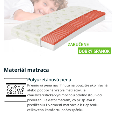
Materiál matraca
Polyuretánová pena
Prémiová pena navrhnutá na použitie ako hlavná
alebo podporná vrstva matracov. Je
charakteristická výnimočnou odolnosťou voči
preležaniu a deformáciám, čo prispieva k
predĺženiu životnosti matraca a k zlepšeniu
celkového komfortu počas spánku.