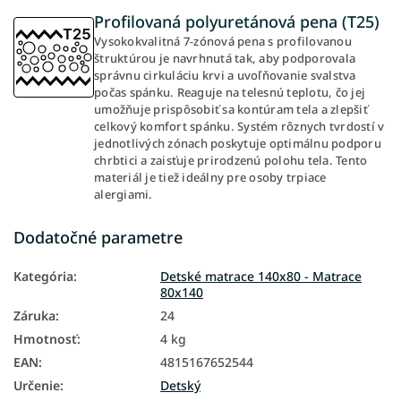
Profilovaná polyuretánová pena (T25)
Vysokokvalitná 7-zónová pena s profilovanou
štruktúrou je navrhnutá tak, aby podporovala
správnu cirkuláciu krvi a uvoľňovanie svalstva
počas spánku. Reaguje na telesnú teplotu, čo jej
umožňuje prispôsobiť sa kontúram tela a zlepšiť
celkový komfort spánku. Systém rôznych tvrdostí v
jednotlivých zónach poskytuje optimálnu podporu
chrbtici a zaisťuje prirodzenú polohu tela. Tento
materiál je tiež ideálny pre osoby trpiace
alergiami.
Dodatočné parametre
Kategória
:
Detské matrace 140x80 - Matrace
80x140
Záruka
:
24
Hmotnosť
:
4 kg
EAN
:
4815167652544
Určenie
:
Detský