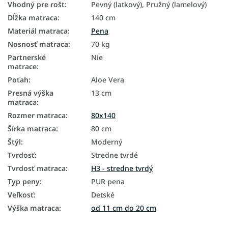
Vhodný pre rošt
:
Pevný (latkový), Pružný (lamelový)
Dĺžka matraca
:
140 cm
Materiál matraca
:
Pena
Nosnosť matraca
:
70 kg
Partnerské
Nie
matrace
:
Poťah
:
Aloe Vera
Presná výška
13 cm
matraca
:
Rozmer matraca
:
80x140
Šírka matraca
:
80 cm
Štýl
:
Moderný
Tvrdosť
:
Stredne tvrdé
Tvrdosť matraca
:
H3 - stredne tvrdý
Typ peny
:
PUR pena
Veľkosť
:
Detské
Výška matraca
:
od 11 cm do 20 cm