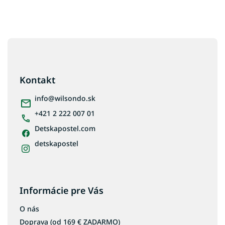
Z
á
p
ä
Kontakt
t
i
info
@
wilsondo.sk
e
+421 2 222 007 01
Detskapostel.com
detskapostel
Informácie pre Vás
O nás
Doprava (od 169 € ZADARMO)