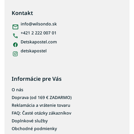
p
ä
Kontakt
t
i
info
@
wilsondo.sk
e
+421 2 222 007 01
Detskapostel.com
detskapostel
Informácie pre Vás
O nás
Doprava (od 169 € ZADARMO)
Reklamácia a vrátenie tovaru
FAQ: Časté otázky zákazníkov
Doplnkové služby
Obchodné podmienky