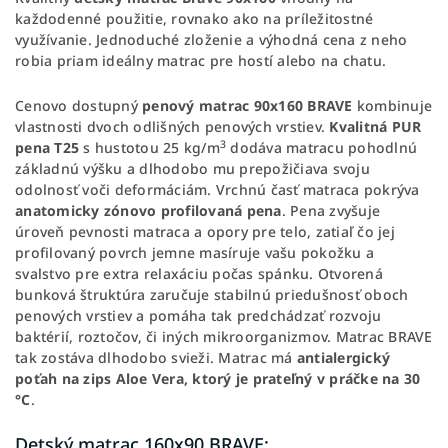
každodenné použitie, rovnako ako na príležitostné
využívanie. Jednoduché zloženie a výhodná cena z neho
robia priam ideálny matrac pre hostí alebo na chatu.
Cenovo dostupný
penový matrac 90x160 BRAVE
kombinuje
vlastnosti dvoch odlišných penových vrstiev.
Kvalitná PUR
3
pena T25
s hustotou 25 kg/m
dodáva matracu pohodlnú
základnú výšku a dlhodobo mu prepožičiava svoju
odolnosť voči deformáciám. Vrchnú časť matraca pokrýva
anatomicky zónovo profilovaná pena
. Pena zvyšuje
úroveň pevnosti matraca a opory pre telo, zatiaľ čo jej
profilovaný povrch jemne masíruje vašu pokožku a
svalstvo pre extra relaxáciu počas spánku. Otvorená
bunková štruktúra zaručuje stabilnú priedušnosť oboch
penových vrstiev a pomáha tak predchádzať rozvoju
baktérií, roztočov, či iných mikroorganizmov. Matrac BRAVE
tak zostáva dlhodobo svieži. Matrac má
antialergický
poťah na zips Aloe Vera, ktorý je prateľný v práčke na 30
°C
.
Detský matrac 160x90 BRAVE: