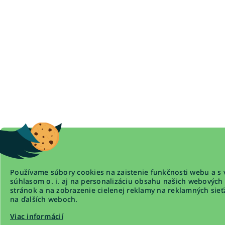
Používame súbory cookies na zaistenie funkčnosti webu a s 
súhlasom o. i. aj na personalizáciu obsahu našich webových
stránok a na zobrazenie cielenej reklamy na reklamných sieť
na ďalších weboch.
Viac informácií