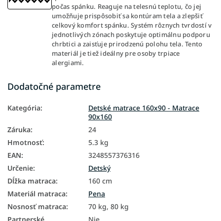
počas spánku. Reaguje na telesnú teplotu, čo jej
umožňuje prispôsobiť sa kontúram tela a zlepšiť
celkový komfort spánku. Systém rôznych tvrdostí v
jednotlivých zónach poskytuje optimálnu podporu
chrbtici a zaisťuje prirodzenú polohu tela. Tento
materiál je tiež ideálny pre osoby trpiace
alergiami.
Dodatočné parametre
Kategória
:
Detské matrace 160x90 - Matrace
90x160
Záruka
:
24
Hmotnosť
:
5.3 kg
EAN
:
3248557376316
Určenie
:
Detský
Dĺžka matraca
:
160 cm
Materiál matraca
:
Pena
Nosnosť matraca
:
70 kg, 80 kg
Partnerské
Nie