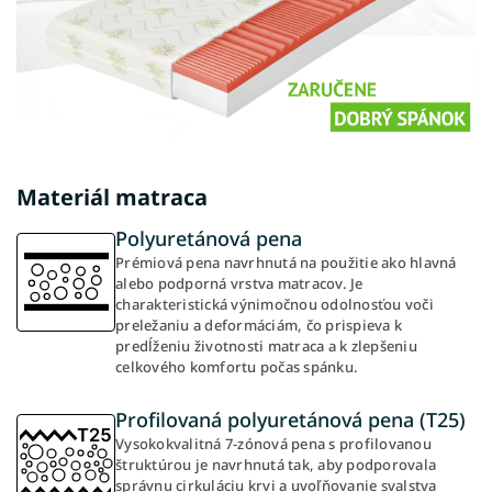
Materiál matraca
Polyuretánová pena
Prémiová pena navrhnutá na použitie ako hlavná
alebo podporná vrstva matracov. Je
charakteristická výnimočnou odolnosťou voči
preležaniu a deformáciám, čo prispieva k
predĺženiu životnosti matraca a k zlepšeniu
celkového komfortu počas spánku.
Profilovaná polyuretánová pena (T25)
Vysokokvalitná 7-zónová pena s profilovanou
štruktúrou je navrhnutá tak, aby podporovala
správnu cirkuláciu krvi a uvoľňovanie svalstva