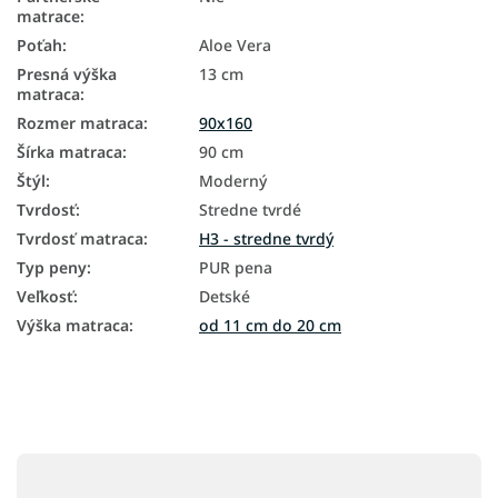
matrace
:
Poťah
:
Aloe Vera
Presná výška
13 cm
matraca
:
Rozmer matraca
:
90x160
Šírka matraca
:
90 cm
Štýl
:
Moderný
Tvrdosť
:
Stredne tvrdé
Tvrdosť matraca
:
H3 - stredne tvrdý
Typ peny
:
PUR pena
Veľkosť
:
Detské
Výška matraca
:
od 11 cm do 20 cm
Z
á