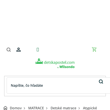
Prejsť
na
obsah
Nákupn
košík
Domov
MATRACE
Detské matrace
Atypické