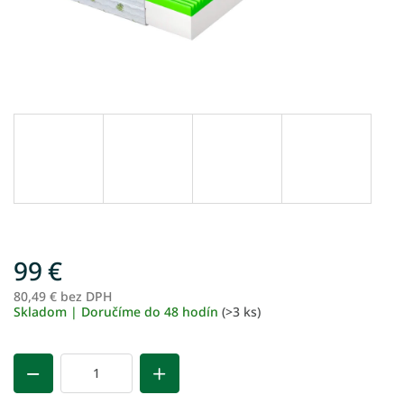
99 €
80,49 € bez DPH
Je
Skladom | Doručíme do 48 hodín
(>3 ks)
ce