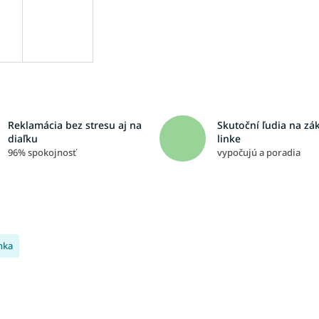
Reklamácia bez stresu aj na
Skutoční ľudia na zá
diaľku
linke
96% spokojnosť
vypočujú a poradia
nka