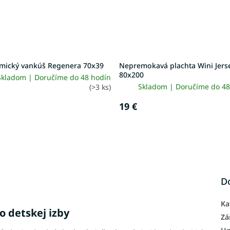
mický vankúš Regenera 70x39
Nepremokavá plachta Wini Jers
80x200
Skladom | Doručíme do 48 hodín
Skladom | Doručíme do 48
(>3 ks)
19 €
D
Ka
o detskej izby
Zá