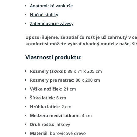
Anatomické vankúše
Nočné stolíky
Zatemňovacie závesy
Upozorňujeme, že zatiaľ čo rošt je už zahrnutý v c
komfort si môžete vybrať vhodný model z našej ši
Vlastnosti produktu:
Rozmery (šxvxd):
89
x 71 x 205 cm
Rozmery pre matrac:
80 x 200 cm
Výška nožičiek:
21 cm
Šírka latiek:
6 cm
Hrúbka latiek:
2 cm
Medzera medzi latkami:
4 cm
Druh roštu:
latkový
Materiál:
borovicové drevo