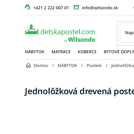
Prejsť
+421 2 222 007 01
info@wilsondo.sk
na
obsah
NÁBYTOK
MATRACE
KOBERCE
BYTOVÉ DOPL
Domov
NÁBYTOK
Postele
Jednolôžko
Jednolôžková drevená poste