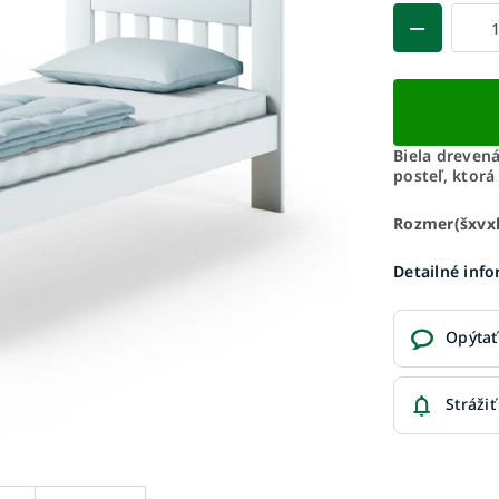
Biela dreven
posteľ, ktorá
Rozmer(šxvxh
Detailné inf
Opýtať
Strážiť