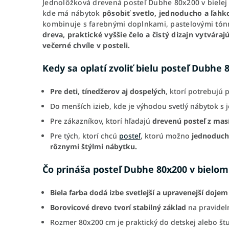
Jednolôžková drevená posteľ Dubhe 80x200 v bielej
kde má nábytok
pôsobiť svetlo, jednoducho a ľahk
kombinuje s farebnými doplnkami, pastelovými tó
dreva, praktické vyššie čelo a čistý dizajn vytvára
večerné chvíle v posteli.
Kedy sa oplatí zvoliť bielu posteľ Dubhe 
Pre deti, tínedžerov aj dospelých
, ktorí potrebujú 
Do menších izieb, kde je výhodou svetlý nábytok 
Pre zákazníkov, ktorí hľadajú
drevenú posteľ z mas
Pre tých, ktorí chcú
posteľ
, ktorú možno
jednoducho
rôznymi štýlmi nábytku.
Čo prináša posteľ Dubhe 80x200 v bielo
Biela farba dodá izbe svetlejší a upravenejší dojem
Borovicové drevo tvorí stabilný základ
na pravidel
Rozmer 80x200 cm je praktický do detskej alebo štu