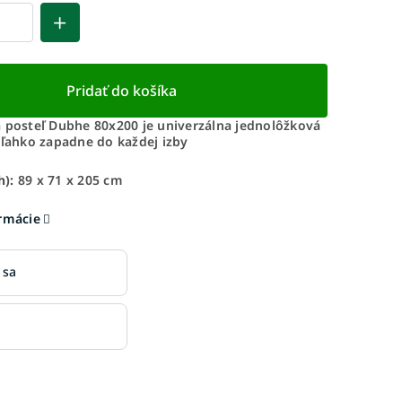
Pridať do košíka
á posteľ Dubhe 80x200 je univerzálna jednolôžková
 ľahko zapadne do každej izby
):
89 x 71 x 205 cm
ormácie
 sa