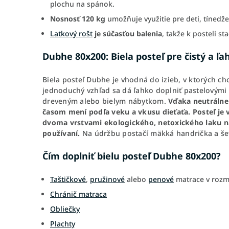
plochu na spánok.
Nosnosť 120 kg
umožňuje využitie pre deti, tínedže
Latkový rošt
je súčasťou balenia
, takže k posteli s
Dubhe 80x200: Biela posteľ pre čistý a ľ
Biela posteľ Dubhe je vhodná do izieb, v ktorých chc
jednoduchý vzhľad sa dá ľahko doplniť pastelovými
dreveným alebo bielym nábytkom.
Vďaka neutrálnem
časom mení podľa veku a vkusu dieťaťa. Posteľ je 
dvoma vrstvami ekologického, netoxického laku n
používaní.
Na údržbu postačí mäkká handrička a šet
Čím doplniť bielu posteľ Dubhe 80x200?
Taštičkové
,
pružinové
alebo
penové
matrace v roz
Chránič matraca
Obliečky
Plachty