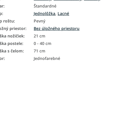
ar
:
Štandardné
p
:
Jednolôžka
,
Lacné
p roštu
:
Pevný
ožný priestor
:
Bez úložného priestoru
ška nožičiek
:
21 cm
ška postele
:
0 - 40 cm
ška s čelom
:
71 cm
or
:
Jednofarebné