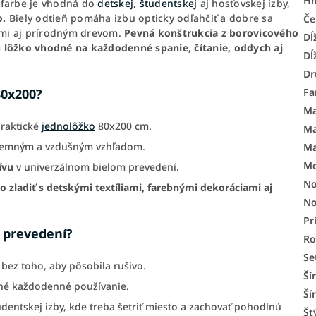
H
 farbe je vhodná do
detskej
,
študentskej
aj hosťovskej izby,
o.
Biely odtieň pomáha izbu opticky odľahčiť a dobre sa
Če
nmi aj prírodným drevom.
Pevná konštrukcia z borovicového
Dĺ
jú lôžko vhodné na každodenné spanie, čítanie, oddych aj
Dĺ
Dr
Fa
80x200?
Ma
praktické
jednolôžko
80x200 cm.
Ma
s jemným a vzdušným vzhľadom.
Ma
Mo
ívu
v univerzálnom bielom prevedení.
No
 zladiť s detskými textíliami, farebnými dekoráciami aj
No
Pr
m prevedení?
R
Se
bez toho, aby pôsobila rušivo.
Ší
né každodenné používanie.
Ší
dentskej izby, kde treba šetriť miesto a zachovať pohodlnú
Št