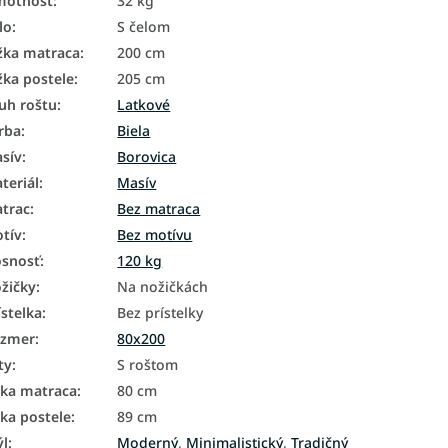
motnosť
:
32 kg
lo
:
S čelom
žka matraca
:
200 cm
žka postele
:
205 cm
uh roštu
:
Latkové
rba
:
Biela
sív
:
Borovica
teriál
:
Masív
trac
:
Bez matraca
tív
:
Bez motívu
snosť
:
120 kg
žičky
:
Na nožičkách
ístelka
:
Bez prístelky
ozmer
:
80x200
ty
:
S roštom
rka matraca
:
80 cm
rka postele
:
89 cm
ýl
:
Moderný
,
Minimalistický
,
Tradičný