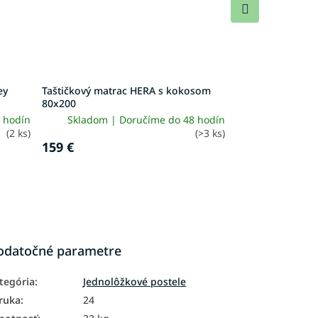
Ďalší
produkt
ey
Taštičkový matrac HERA s kokosom
80x200
 hodín
Skladom | Doručíme do 48 hodín
(2 ks)
(>3 ks)
159 €
odatočné parametre
tegória
:
Jednolôžkové postele
ruka
:
24