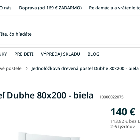
O nás
Doprava (od 169 € ZADARMO)
Reklamácia a vrátenie t
NKY
PRE DETI
VÝPREDAJ SKLADU
BLOG
vé postele
Jednolôžková drevená posteľ Dubhe 80x200 - biela
ľ Dubhe 80x200 - biela
10000022075
140 €
113,82 € bez
2-6 týždňov