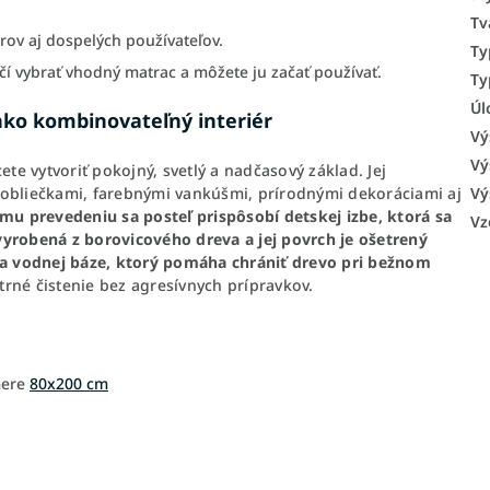
Tv
rov aj dospelých používateľov.
Ty
tačí vybrať vhodný matrac a môžete ju začať používať.
Ty
Úl
ahko kombinovateľný interiér
Vý
Vý
ete vytvoriť pokojný, svetlý a nadčasový základ. Jej
Vý
 obliečkami, farebnými vankúšmi, prírodnými dekoráciami aj
u prevedeniu sa posteľ prispôsobí detskej izbe, ktorá sa
Vz
vyrobená z borovicového dreva a jej povrch je ošetrený
a vodnej báze, ktorý pomáha chrániť drevo pri bežnom
rné čistenie bez agresívnych prípravkov.
mere
80x200 cm