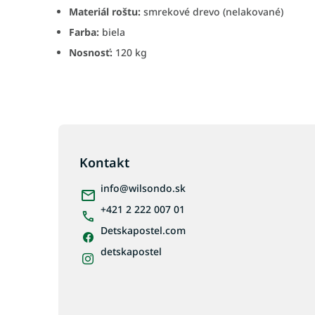
Materiál roštu:
smrekové drevo (nelakované)
Farba:
biela
Nosnosť:
120 kg
Z
á
p
Kontakt
ä
info
@
wilsondo.sk
t
i
+421 2 222 007 01
e
Detskapostel.com
detskapostel