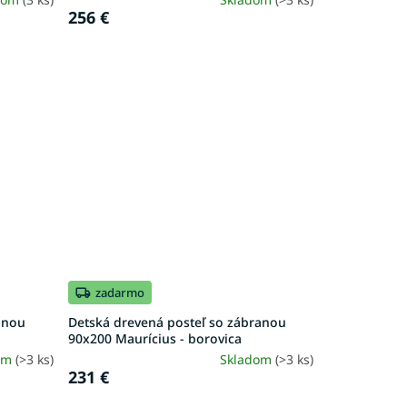
256 €
zadarmo
anou
Detská drevená posteľ so zábranou
90x200 Maurícius - borovica
om
(>3 ks)
Skladom
(>3 ks)
231 €