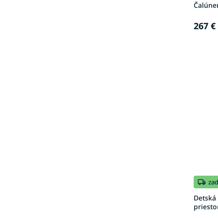
Čalúnen
267 €
za
Detská
priesto