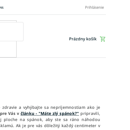
ovaru
FAQ: Časté otázky zákazníkov
Doplnkové služby
Ob
Prihlásenie
Prázdny košík
Nákupný
košík
e zdravie a vyhýbajte sa nepríjemnostiam ako je
 pre Vás v
článku - "Máte zlý spánok?"
pripravili,
j ploche na spánok, aby ste sa ráno náhodou
sklamú. Ak je pre vás dôležitý každý centimeter v