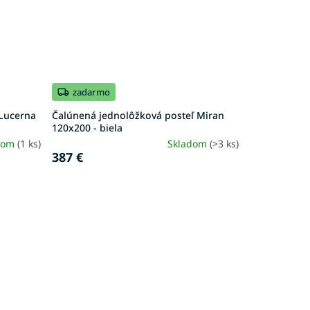
zadarmo
 Lucerna
Čalúnená jednolôžková posteľ Miran
120x200 - biela
dom
(1 ks)
Skladom
(>3 ks)
387 €