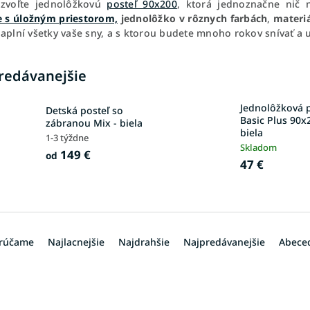
 zvoľte jednolôžkovú
posteľ 90x200
, ktorá jednoznačne nič 
e s úložným priestorom,
jednolôžko v rôznych farbách
,
materiá
aplní všetky vaše sny, a s ktorou budete mnoho rokov snívať a u
redávanejšie
Jednolôžková p
Detská posteľ so
Basic Plus 90x
zábranou Mix - biela
biela
1-3 týždne
Skladom
149 €
od
47 €
rúčame
Najlacnejšie
Najdrahšie
Najpredávanejšie
Abece