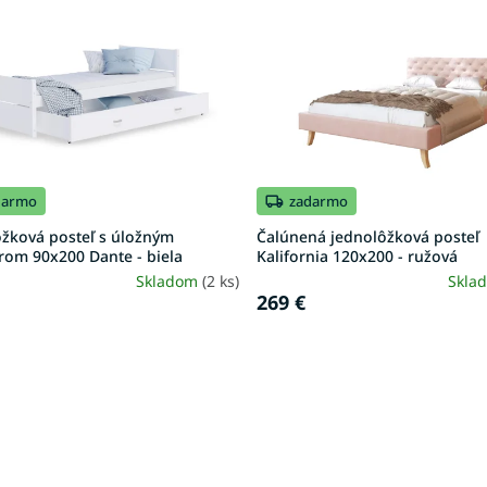
darmo
zadarmo
ôžková posteľ s úložným
Čalúnená jednolôžková posteľ
rom 90x200 Dante - biela
Kalifornia 120x200 - ružová
Skladom
(2 ks)
Skla
269 €