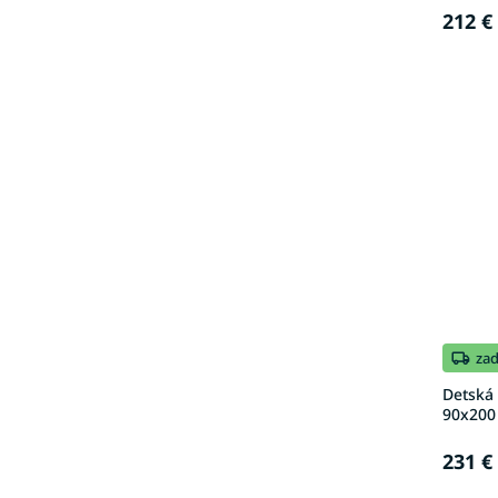
212 €
za
Detská
90x200 
231 €