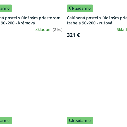
darmo
zadarmo
ná posteľ s úložným priestorom
Čalúnená posteľ s úložným pr
a 90x200 - krémová
Izabela 90x200 - ružová
Skladom
(2 ks)
Skla
321 €
darmo
zadarmo