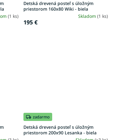
ým
Detská drevená posteľ s úložným
la
priestorom 160x80 Wiki - biela
dom
(1 ks)
Skladom
(1 ks)
195 €
zadarmo
ým
Detská drevená posteľ s úložným
priestorom 200x90 Lesanka - biela
dom
(3 ks)
Skladom
(>3 ks)