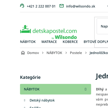
Prejsť
+421 2 222 007 01
info@wilsondo.sk
na
obsah
NÁBYTOK
MATRACE
KOBERCE
BYTOVÉ DOPL
Domov
NÁBYTOK
Postele
Jednolôžko
B
o
č
Preskočiť
Jed
n
Kategórie
kategórie
ý
p
NÁBYTOK
Dlhý
a
a
nespav
n
vám po
Detský nábytok
e
nepreb
l
Spálňa