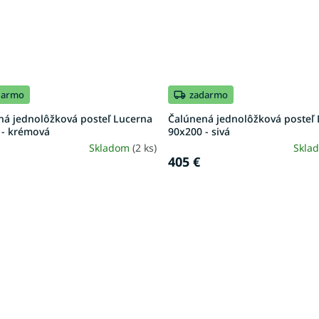
darmo
zadarmo
ná jednolôžková posteľ Lucerna
Čalúnená jednolôžková posteľ
 - krémová
90x200 - sivá
Skladom
(2 ks)
Skla
405 €