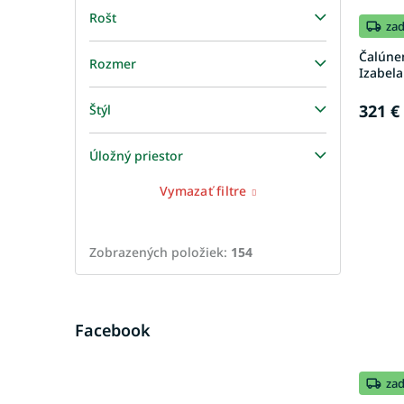
Rošt
za
Čalúne
Rozmer
Izabel
321 €
Štýl
Úložný priestor
Vymazať filtre
Zobrazených položiek:
154
Facebook
za