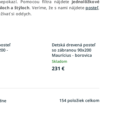
nepokazí. Pomocou filtra nájdete
jednolôžkové
loch a štýloch
. Veríme, že s nami nájdete
posteľ
,
žívať si oddych.
osteľ
Detská drevená posteľ
200 -
so zábranou 90x200
Maurícius - borovica
Skladom
231 €
154
položiek celkom
dne