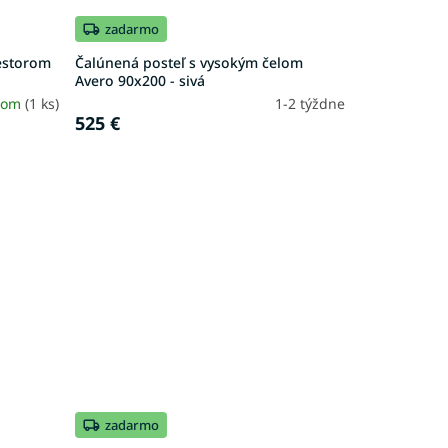
zadarmo
iestorom
Čalúnená posteľ s vysokým čelom
Avero 90x200 - sivá
dom
(1 ks)
1-2 týždne
525 €
zadarmo