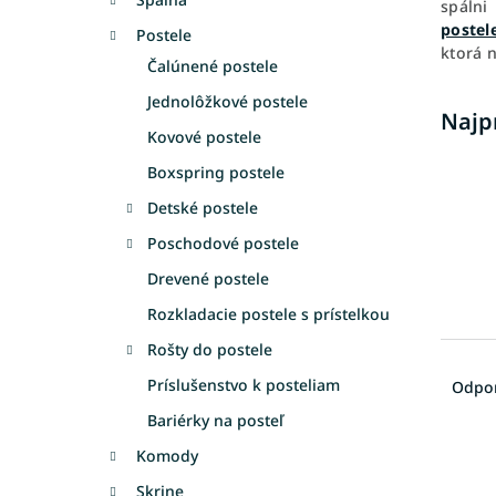
spálni
postel
Postele
ktorá n
Čalúnené postele
Jednolôžkové postele
Najp
Kovové postele
Boxspring postele
Detské postele
Poschodové postele
Drevené postele
Rozkladacie postele s prístelkou
Rošty do postele
R
a
Príslušenstvo k posteliam
Odpo
d
Bariérky na posteľ
e
V
n
Komody
ý
i
Skrine