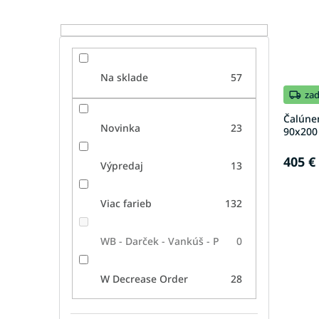
Na sklade
57
za
Čalúne
Novinka
23
90x200
405 €
Výpredaj
13
Viac farieb
132
WB - Darček - Vankúš - P
0
W Decrease Order
28