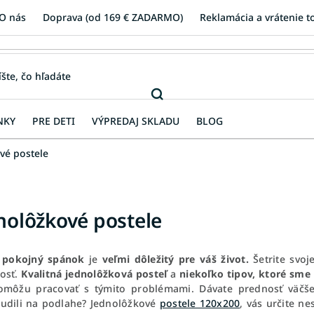
O nás
Doprava (od 169 € ZADARMO)
Reklamácia a vrátenie t
NKY
PRE DETI
VÝPREDAJ SKLADU
BLOG
vé postele
nolôžkové postele
pokojný spánok
je
veľmi dôležitý pre váš život.
Šetrite svoj
osť.
Kvalitná jednolôžková posteľ
a
niekoľko tipov, ktoré sme
môžu pracovať s týmito problémami. Dávate prednosť väčše
udili na podlahe? Jednolôžkové
postele 120x200
, vás určite ne