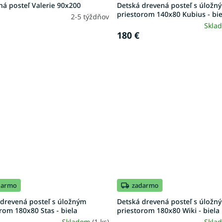
á posteľ Valerie 90x200
Detská drevená posteľ s úložn
priestorom 140x80 Kubius - bie
2-5 týždňov
Skla
180 €
darmo
zadarmo
 drevená posteľ s úložným
Detská drevená posteľ s úložn
rom 180x80 Stas - biela
priestorom 180x80 Wiki - biela
Skladom
(1 ks)
Skla