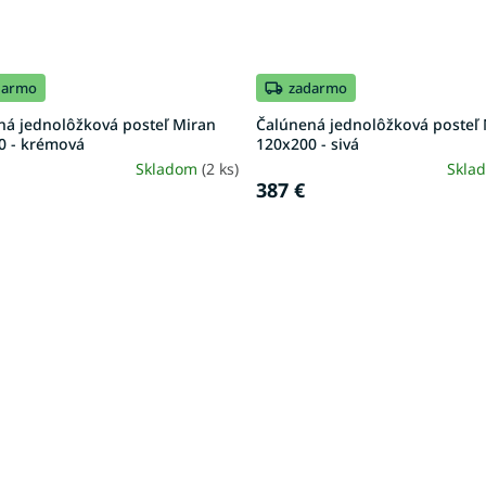
darmo
zadarmo
ná jednolôžková posteľ Miran
Čalúnená jednolôžková posteľ
0 - krémová
120x200 - sivá
Skladom
(2 ks)
Skla
387 €