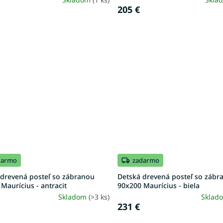
205 €
darmo
zadarmo
 drevená posteľ so zábranou
Detská drevená posteľ so zábr
Maurícius - antracit
90x200 Maurícius - biela
Skladom
(>3 ks)
Sklad
231 €