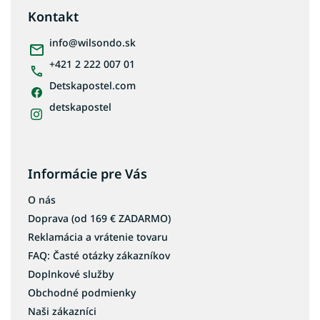
ä
Kontakt
t
i
info
@
wilsondo.sk
e
+421 2 222 007 01
Detskapostel.com
detskapostel
Informácie pre Vás
O nás
Doprava (od 169 € ZADARMO)
Reklamácia a vrátenie tovaru
FAQ: Časté otázky zákazníkov
Doplnkové služby
Obchodné podmienky
Naši zákazníci