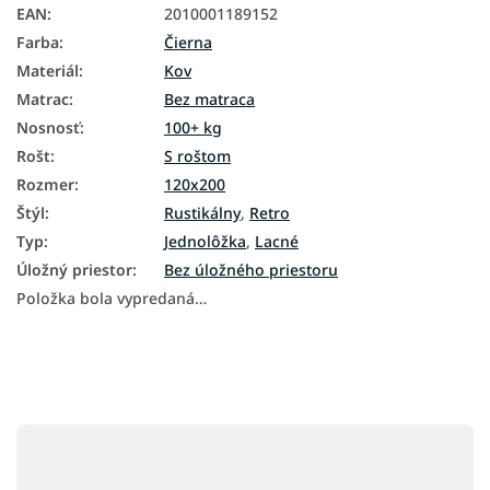
EAN
:
2010001189152
Farba
:
Čierna
Materiál
:
Kov
Matrac
:
Bez matraca
Nosnosť
:
100+ kg
Rošt
:
S roštom
Rozmer
:
120x200
Štýl
:
Rustikálny
,
Retro
Typ
:
Jednolôžka
,
Lacné
Úložný priestor
:
Bez úložného priestoru
Položka bola vypredaná…
Z
á
p