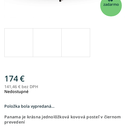
zadarmo
174 €
141,46 € bez DPH
Je
Nedostupné
ce
Položka bola vypredaná…
Panama je krásna jednolôžková kovová posteľ v čiernom
prevedení