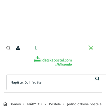
Prejsť
na
obsah
Nákupn
košík
Domov
NÁBYTOK
Postele
Jednolôžkové postele