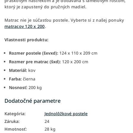
práškovým nástrekom a je dodávaná s lamelovým roštom,
ktorý je zapustený do pružných madiel.
Matrac nie je súčasťou postele. Vyberte si z našej ponuky
matracov 120 x 200
.
Vlastnosti produktu:
Rozmer postele (šxvxd):
124 x 110 x 209 cm
Rozmer pre matrac (šxd):
120 x 200 cm
Materiál:
kov
Farba:
čierna
Nosnosť:
200 kg
Dodatočné parametre
Kategória
:
Jednolôžkové postele
Záruka
:
24
Hmotnosť
:
28 kg