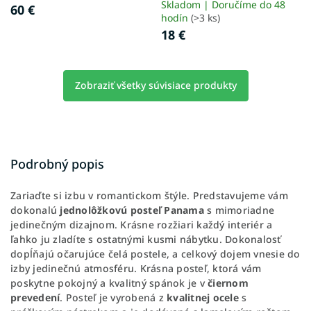
Skladom | Doručíme do 48
60 €
hodín
(>3 ks)
18 €
Zobraziť všetky súvisiace produkty
Podrobný popis
Zariaďte si izbu v romantickom štýle. Predstavujeme vám
dokonalú
jednolôžkovú posteľ Panama
s mimoriadne
jedinečným dizajnom. Krásne rozžiari každý interiér a
ľahko ju zladíte s ostatnými kusmi nábytku. Dokonalosť
dopĺňajú očarujúce čelá postele, a celkový dojem vnesie do
izby jedinečnú atmosféru. Krásna posteľ, ktorá vám
poskytne pokojný a kvalitný spánok je v
čiernom
prevedení
. Posteľ je vyrobená z
kvalitnej ocele
s