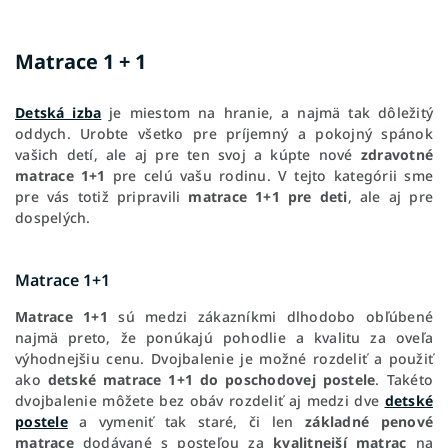
Matrace 1 + 1
Detská izba
je miestom na hranie, a najmä tak dôležitý
oddych. Urobte všetko pre príjemný a pokojný spánok
vašich detí, ale aj pre ten svoj a kúpte nové
zdravotné
matrace 1+1
pre celú vašu rodinu. V tejto kategórii sme
pre vás totiž pripravili
matrace 1+1
pre deti
, ale aj pre
dospelých.
Matrace 1+1
Matrace 1+1
sú medzi zákazníkmi dlhodobo obľúbené
najmä preto, že ponúkajú pohodlie a kvalitu za oveľa
výhodnejšiu cenu. Dvojbalenie je možné rozdeliť a použiť
ako
detské matrace 1+1 do poschodovej postele
. Takéto
dvojbalenie môžete bez obáv rozdeliť aj medzi dve
detské
postele
a vymeniť tak staré, či len
základné penové
matrace
dodávané s posteľou za
kvalitnejší matrac
na