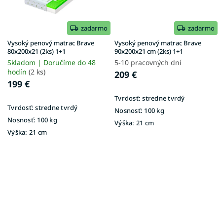
zadarmo
zadarmo
Vysoký penový matrac Brave
Vysoký penový matrac Brave
80x200x21 (2ks) 1+1
90x200x21 cm (2ks) 1+1
Skladom | Doručíme do 48
5-10 pracovných dní
hodín
(2 ks)
209 €
199 €
Tvrdosť:
stredne tvrdý
Tvrdosť:
stredne tvrdý
Nosnosť:
100 kg
Nosnosť:
100 kg
Výška:
21 cm
Výška:
21 cm