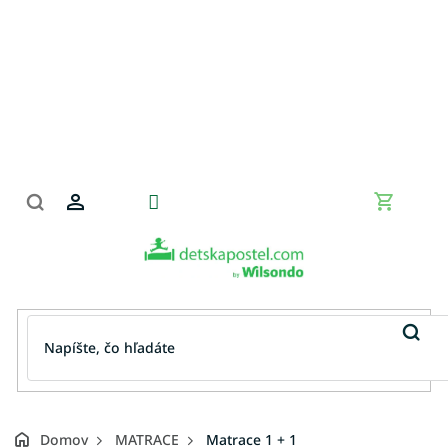
Prejsť
na
obsah
Nákupn
košík
Domov
MATRACE
Matrace 1 + 1