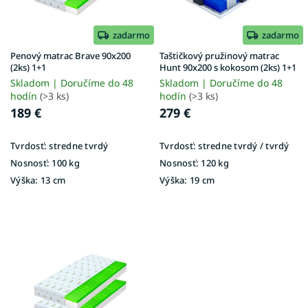
r
o
d
zadarmo
zadarmo
u
Penový matrac Brave 90x200
Taštičkový pružinový matrac
k
(2ks) 1+1
Hunt 90x200 s kokosom (2ks) 1+1
t
Skladom | Doručíme do 48
Skladom | Doručíme do 48
o
hodín
(>3 ks)
hodín
(>3 ks)
v
189 €
279 €
Tvrdosť:
stredne tvrdý
Tvrdosť:
stredne tvrdý / tvrdý
Nosnosť:
100 kg
Nosnosť:
120 kg
Výška:
13 cm
Výška:
19 cm