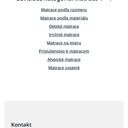
a
c
Matrace podľa rozmeru
i
e
Matrace podľa materiálu
p
Detské matrace
r
v
Vrchné matrace
k
Matrace na mieru
y
v
Príslušenstvo k matracom
ý
p
Atypické matrace
i
Matrace ostatné
s
u
Matrace 1+1 100x200
Z
á
p
ä
Kontakt