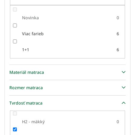
Novinka
0
Viac farieb
6
1+1
6
Materiál matraca
Rozmer matraca
Tvrdosť matraca
H2 - mäkký
0