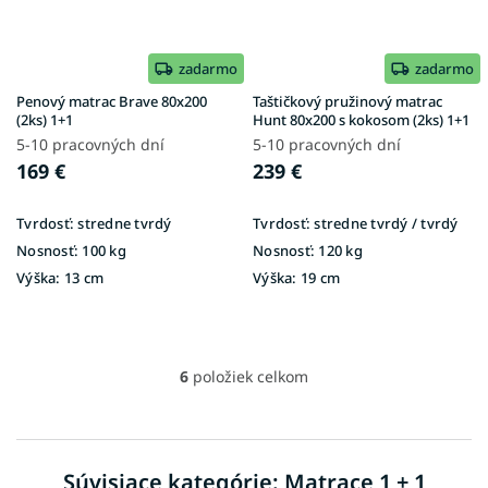
zadarmo
zadarmo
Penový matrac Brave 80x200
Taštičkový pružinový matrac
(2ks) 1+1
Hunt 80x200 s kokosom (2ks) 1+1
5-10 pracovných dní
5-10 pracovných dní
169 €
239 €
Tvrdosť:
stredne tvrdý
Tvrdosť:
stredne tvrdý / tvrdý
Nosnosť:
100 kg
Nosnosť:
120 kg
Výška:
13 cm
Výška:
19 cm
6
položiek celkom
O
v
l
á
d
Súvisiace kategórie: Matrace 1 + 1