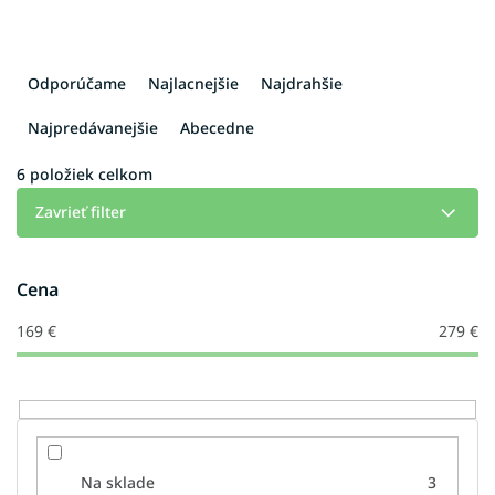
R
a
Odporúčame
Najlacnejšie
Najdrahšie
d
e
Najpredávanejšie
Abecedne
n
i
6
položiek celkom
e
Zavrieť filter
p
r
o
Cena
d
u
169
€
279
€
k
t
o
v
Na sklade
3