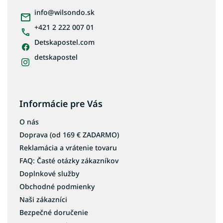
t
i
info
@
wilsondo.sk
e
+421 2 222 007 01
Detskapostel.com
detskapostel
Informácie pre Vás
O nás
Doprava (od 169 € ZADARMO)
Reklamácia a vrátenie tovaru
FAQ: Časté otázky zákazníkov
Doplnkové služby
Obchodné podmienky
Naši zákazníci
Bezpečné doručenie