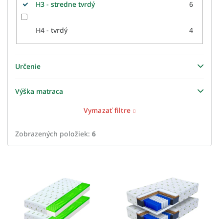
H3 - stredne tvrdý
6
H4 - tvrdý
4
Určenie
Výška matraca
Vymazať filtre
Zobrazených položiek:
6
V
ý
p
i
s
p