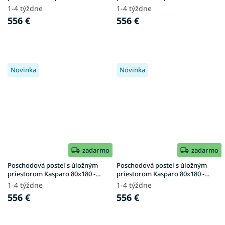
biela
biela / borovica
1-4 týždne
1-4 týždne
556 €
556 €
Novinka
Novinka
zadarmo
zadarmo
Poschodová posteľ s úložným
Poschodová posteľ s úložným
priestorom Kasparo 80x180 -
priestorom Kasparo 80x180 -
kašmír
kašmír / zelená
1-4 týždne
1-4 týždne
556 €
556 €