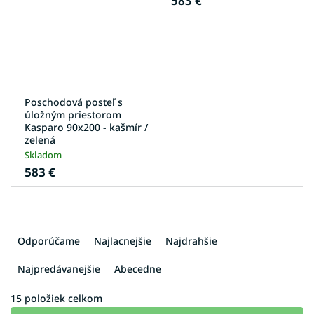
583 €
Poschodová posteľ s
úložným priestorom
Kasparo 90x200 - kašmír /
zelená
Skladom
583 €
R
a
Odporúčame
Najlacnejšie
Najdrahšie
d
e
Najpredávanejšie
Abecedne
n
i
15
položiek celkom