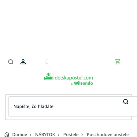
Prejsť
na
obsah
Nákupn
košík
Domov
NÁBYTOK
Postele
Poschodové postele