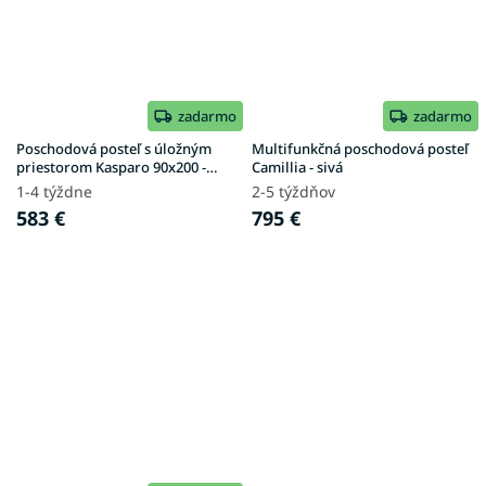
zadarmo
zadarmo
Poschodová posteľ s úložným
Multifunkčná poschodová posteľ
priestorom Kasparo 90x200 -
Camillia - sivá
kašmír
1-4 týždne
2-5 týždňov
583 €
795 €