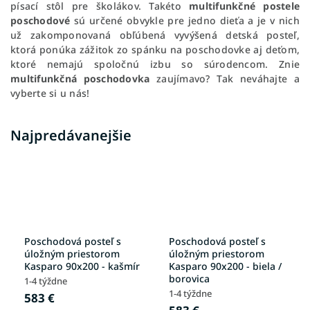
písací stôl pre školákov. Takéto
multifunkčné postele
poschodové
sú určené obvykle pre jedno dieťa a je v nich
už zakomponovaná obľúbená vyvýšená detská posteľ,
ktorá ponúka zážitok zo spánku na poschodovke aj deťom,
ktoré nemajú spoločnú izbu so súrodencom. Znie
multifunkčná poschodovka
zaujímavo? Tak neváhajte a
vyberte si u nás!
Najpredávanejšie
Poschodová posteľ s
Poschodová posteľ s
úložným priestorom
úložným priestorom
Kasparo 90x200 - kašmír
Kasparo 90x200 - biela /
borovica
1-4 týždne
1-4 týždne
583 €