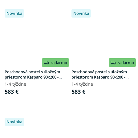
Novinka
Novinka
zadarmo
zadarmo
Poschodová posteľ s úložným
Poschodová posteľ s úložným
priestorom Kasparo 90x200 -
priestorom Kasparo 90x200 -
biela
biela / borovica
1-4 týždne
1-4 týždne
583 €
583 €
Novinka