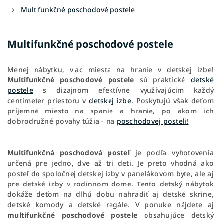
Multifunkčné poschodové postele
Multifunkčné poschodové postele
Menej nábytku, viac miesta na hranie v detskej izbe!
Multifunkčné poschodové postele
sú praktické
detské
postele
s dizajnom efektívne využívajúcim každý
centimeter priestoru v
detskej izbe
. Poskytujú však deťom
príjemné miesto na spanie a hranie,
po akom ich
dobrodružné povahy túžia - na
poschodovej posteli!
Multifunkčná poschodová posteľ
je podľa vyhotovenia
určená pre jedno, dve až tri deti. Je preto vhodná ako
posteľ do spoločnej detskej izby v panelákovom byte, ale aj
pre detské izby v rodinnom dome. Tento detský nábytok
dokáže deťom na dlhú dobu nahradiť aj detské skrine,
detské komody a detské regále. V ponuke nájdete aj
multifunkčné poschodové postele
obsahujúce detský