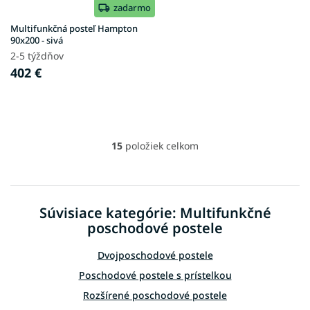
zadarmo
Multifunkčná posteľ Hampton
90x200 - sivá
2-5 týždňov
402 €
15
položiek celkom
O
v
l
á
d
Súvisiace kategórie: Multifunkčné
a
poschodové postele
c
i
e
Dvojposchodové postele
p
Poschodové postele s prístelkou
r
v
Rozšírené poschodové postele
k