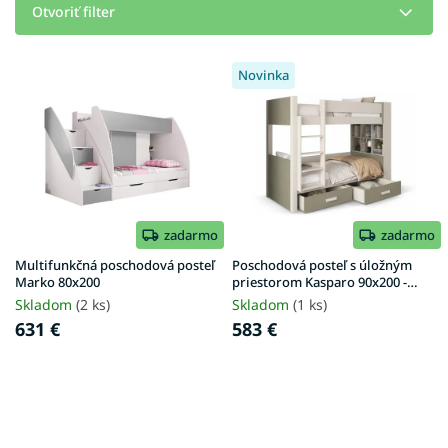
e
Otvoriť filter
p
r
V
o
Novinka
ý
d
p
u
i
k
s
t
p
o
r
v
o
d
zadarmo
zadarmo
u
Multifunkčná poschodová posteľ
Poschodová posteľ s úložným
k
Marko 80x200
priestorom Kasparo 90x200 -
kašmír / zelená
t
Skladom
(2 ks)
Skladom
(1 ks)
o
631 €
583 €
v