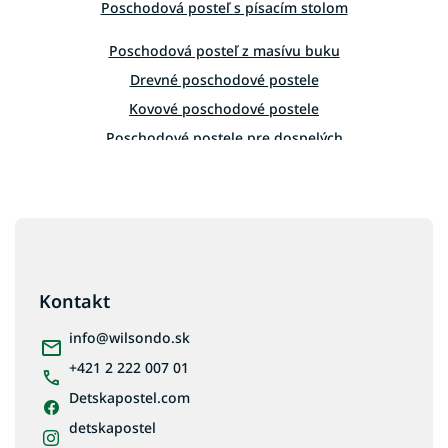
Poschodová posteľ s písacím stolom
y
v
Poschodová posteľ z masívu buku
ý
p
Drevné poschodové postele
i
Kovové poschodové postele
s
u
Poschodové postele pre dospelých
60-80 kg
Poschodové postele s úložným priestorom
Z
Poschodová posteľ z masívu borovice
á
Poschodové postele biele
p
Poschodové postele 90x200
ä
Kontakt
Poschodové postele 20x200
t
i
info
@
wilsondo.sk
Poschodové postele 140x200
e
+421 2 222 007 01
Poschodové postele 80x200
Detskapostel.com
Poschodové postele 70x140
Poschodové postele 80x160
detskapostel