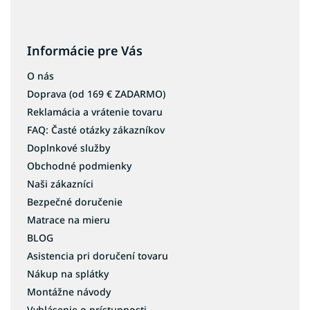
Poschodové postele 90x180
Poschodové postele 80x180
Poschodové postele 90x190
Informácie pre Vás
Poschodové postele 80x190
O nás
Poschodové postele 80x184
Doprava (od 169 € ZADARMO)
Reklamácia a vrátenie tovaru
FAQ: Časté otázky zákazníkov
Doplnkové služby
Obchodné podmienky
Naši zákazníci
Bezpečné doručenie
Matrace na mieru
BLOG
Asistencia pri doručení tovaru
Nákup na splátky
Montážne návody
Vyhlásenie o prístupnosti