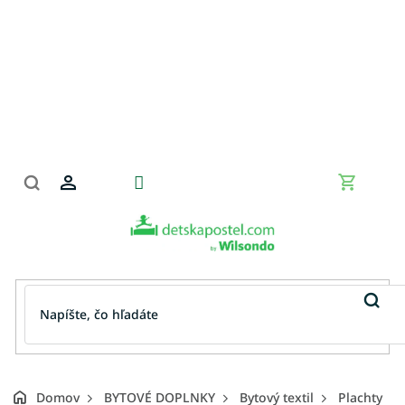
Prejsť
na
obsah
Nákupn
košík
Domov
BYTOVÉ DOPLNKY
Bytový textil
Plachty