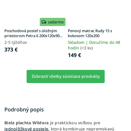
zadarmo
Poschodová posteľ s úložným
Penový matrac Rudy 15 s
priestorom Petra 6 200x120x90 -
kokosom 120x200
prírodná
2-5 týždňov
Skladom | Doručíme do 48
hodín
(>3 ks)
373 €
149 €
Zobraziť všetky súvisiace produkty
Podrobný popis
Biela
plachta
Wildora
je praktickou voľbou pre
jednolôžkové postele,
ktorá kombinuje nepremokavú