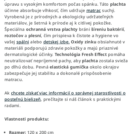
úpravu s vysokým komfortom počas spánku. Táto
plachta
účinne absorbuje vlhkosť, čím udržuje
matrac
suchý.
Vyrobená je z prírodných a ekologicky udržateľných
materiálov, je šetrná k prírode aj k citlivej pokožke.
Špeciálna
ochranná
vrstva
plachty
bráni
šíreniu
baktérií
,
roztočov
a
plesní
, čím prispieva k čistote a hygiene vo
vašej
spálni
alebo
detskej izbe.
Oxidy
zinku
obsiahnuté v
materiáli podporujú zdravie pokožky a majú priaznivé
dermatologické účinky.
Technológia
Fresh
Effect
pomáha
neutralizovať nepríjemné pachy, aby
plachta
zostala svieža
po dlhú dobu. Pevná
elastická
gumička
okolo okrajov
zabezpečuje jej stabilitu a dokonalé prispôsobenie
matracu.
Ak
chcete získať viac informácií o správnej starostlivosti o
posteľnú bielizeň
, prečítajte si náš článok s praktickými
radami.
Vlastnosti produktu:
Rozmer:
120 x 200 cm