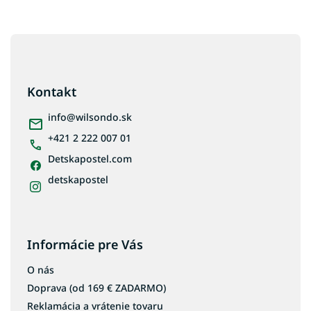
Z
á
p
ä
Kontakt
t
i
info
@
wilsondo.sk
e
+421 2 222 007 01
Detskapostel.com
detskapostel
Informácie pre Vás
O nás
Doprava (od 169 € ZADARMO)
Reklamácia a vrátenie tovaru