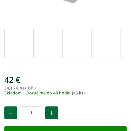
42 €
34,15 € bez DPH
Je
Skladom | Doručíme do 48 hodín
(>3 ks)
ce