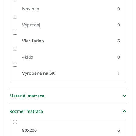
Novinka
0
Výpredaj
0
Viac farieb
6
4kids
0
Vyrobené na SK
1
Materiál matraca
Rozmer matraca
80x200
6