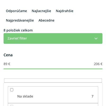
R
a
Odporúčame
Najlacnejšie
Najdrahšie
d
e
Najpredávanejšie
Abecedne
n
i
8
položiek celkom
e
Zavrieť filter
p
r
o
Cena
d
u
89
€
206
€
k
t
o
v
Na sklade
7