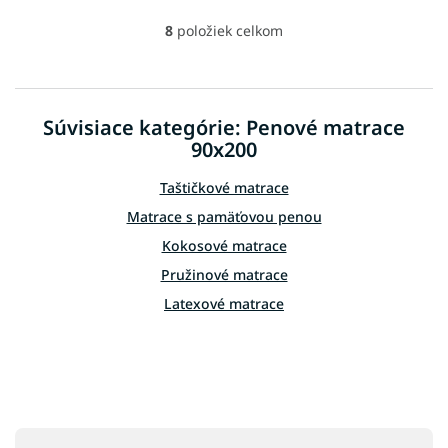
8
položiek celkom
O
v
l
á
d
Súvisiace kategórie: Penové matrace
a
90x200
c
i
e
Taštičkové matrace
p
Matrace s pamäťovou penou
r
v
Kokosové matrace
k
Pružinové matrace
y
v
Latexové matrace
ý
p
i
s
u
Z