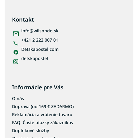
á
p
ä
Kontakt
t
i
info
@
wilsondo.sk
e
+421 2 222 007 01
Detskapostel.com
detskapostel
Informácie pre Vás
O nás
Doprava (od 169 € ZADARMO)
Reklamácia a vrátenie tovaru
FAQ: Časté otázky zákazníkov
Doplnkové služby