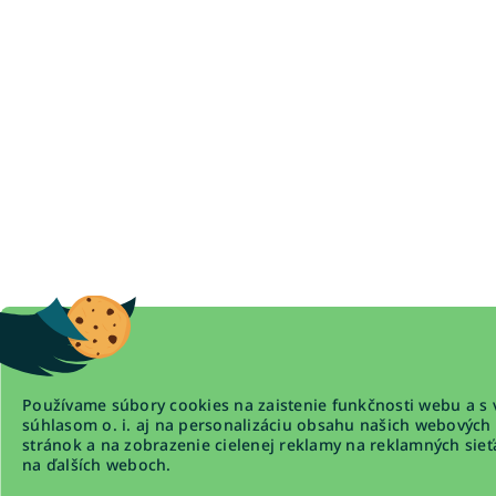
Používame súbory cookies na zaistenie funkčnosti webu a s 
súhlasom o. i. aj na personalizáciu obsahu našich webových
stránok a na zobrazenie cielenej reklamy na reklamných sieť
na ďalších weboch.