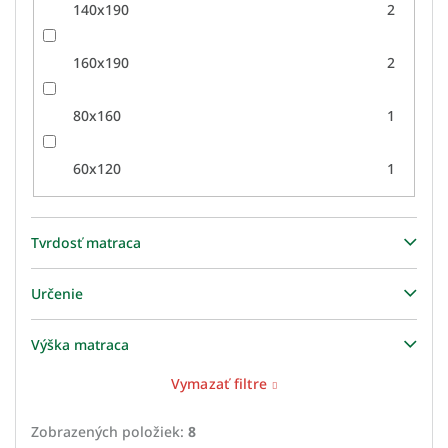
140x190
2
160x190
2
80x160
1
60x120
1
Tvrdosť matraca
Určenie
Výška matraca
Vymazať filtre
Zobrazených položiek:
8