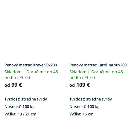
Penový matrac Brave 90x200
Penový matrac Carolina 90x200
Skladom | Doručíme do 48
Skladom | Doručíme do 48
hodín
(>3 ks)
hodín
(>3 ks)
99 €
109 €
od
od
Tvrdosť:
stredne tvrdý
Tvrdosť:
stredne tvrdý
Nosnosť:
100 kg
Nosnosť:
100 kg
Výška:
13 / 21 cm
Výška:
16 cm