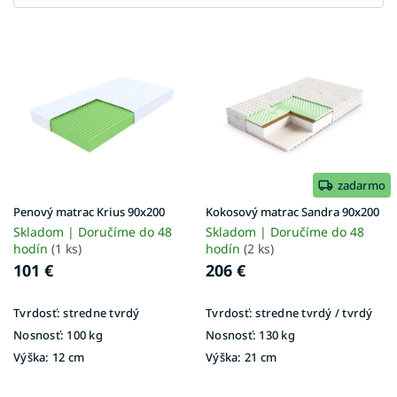
V
ý
p
i
s
p
r
o
d
zadarmo
u
Penový matrac Krius 90x200
Kokosový matrac Sandra 90x200
k
Skladom | Doručíme do 48
Skladom | Doručíme do 48
t
hodín
(1 ks)
hodín
(2 ks)
o
101 €
206 €
v
Tvrdosť:
stredne tvrdý
Tvrdosť:
stredne tvrdý / tvrdý
Nosnosť:
100 kg
Nosnosť:
130 kg
Výška:
12 cm
Výška:
21 cm