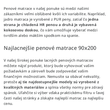
Penové matrace v našej ponuke sú medzi našimi
zákazníkmi veľmi obľúbené kvôli ich variabilite. Napríklad,
jadro matraca je vyrobené z PUR peny, zatiaľ čo
jedna
strana je chladená HR penou a druhá je vybavená
kokosovou doskou
, čo vám umožňuje vyberať medzi
tvrdším alebo mäkším spodkom na spanie.
Najlacnejšie penové matrace 90x200
V našej širokej ponuke lacných penových matracov
môžete nájsť produkt, ktorý bude vyhovovať vašim
požiadavkám a zároveň bude zodpovedať vašim
finančným možnostiam. Nemusíte sa obávať nekvality,
pretože
aj tie najdostupnejšie modely sú vyrobené z
kvalitných materiálov
a splnia všetky normy pre zdravý
spánok. Uľahčite si výber vďaka praktickému filtru v ľavej
časti našej stránky a získajte najlepší matrac za najlepšiu
cenu.