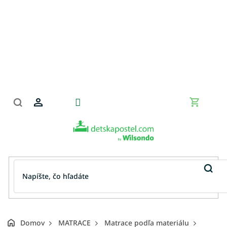
Prejsť
na
obsah
Nákupn
košík
Domov
MATRACE
Matrace podľa materiálu