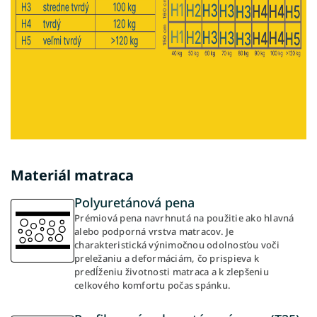
Materiál matraca
Polyuretánová pena
Prémiová pena navrhnutá na použitie ako hlavná
alebo podporná vrstva matracov. Je
charakteristická výnimočnou odolnosťou voči
preležaniu a deformáciám, čo prispieva k
predĺženiu životnosti matraca a k zlepšeniu
celkového komfortu počas spánku.