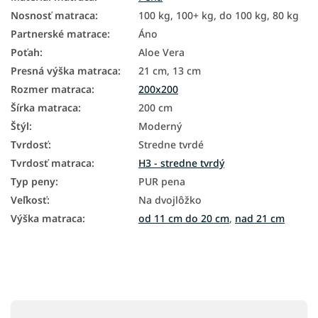
Nosnosť matraca
:
100 kg, 100+ kg, do 100 kg, 80 kg
Partnerské matrace
:
Áno
Poťah
:
Aloe Vera
Presná výška matraca
:
21 cm, 13 cm
Rozmer matraca
:
200x200
Šírka matraca
:
200 cm
Štýl
:
Moderný
Tvrdosť
:
Stredne tvrdé
Tvrdosť matraca
:
H3 - stredne tvrdý
Typ peny
:
PUR pena
Veľkosť
:
Na dvojlôžko
Výška matraca
:
od 11 cm do 20 cm
,
nad 21 cm
Z