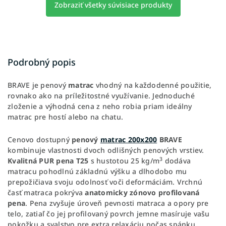
Zobraziť všetky súvisiace produkty
Podrobný popis
BRAVE je penový
matrac
vhodný na každodenné použitie,
rovnako ako na príležitostné využívanie. Jednoduché
zloženie a výhodná cena z neho robia priam ideálny
matrac pre hostí alebo na chatu.
Cenovo dostupný
penový
matrac 200x200
BRAVE
kombinuje vlastnosti dvoch odlišných penových vrstiev.
3
Kvalitná PUR pena T25
s hustotou 25 kg/m
dodáva
matracu pohodlnú základnú výšku a dlhodobo mu
prepožičiava svoju odolnosť voči deformáciám. Vrchnú
časť matraca pokrýva
anatomicky zónovo profilovaná
pena
. Pena zvyšuje úroveň pevnosti matraca a opory pre
telo, zatiaľ čo jej profilovaný povrch jemne masíruje vašu
pokožku a svalstvo pre extra relaxáciu počas spánku.