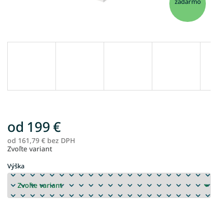
zadarmo
od
199 €
od
161,79 €
bez DPH
Je
Zvoľte variant
ce
Výška