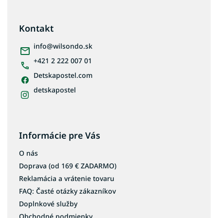
á
p
ä
Kontakt
t
i
info
@
wilsondo.sk
e
+421 2 222 007 01
Detskapostel.com
detskapostel
Informácie pre Vás
O nás
Doprava (od 169 € ZADARMO)
Reklamácia a vrátenie tovaru
FAQ: Časté otázky zákazníkov
Doplnkové služby
Obchodné podmienky