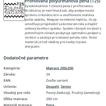
Profilovaná polyuretánová pena (T25)
Vysokokvalitná 7-zónová pena s profilovanou
štruktúrou je navrhnutá tak, aby podporovala
správnu cirkuláciu krvi a uvoľňovanie svalstva
počas spánku. Reaguje na telesnú teplotu, čo jej
umožňuje prispôsobiť sa kontúram tela a zlepšiť
celkový komfort spánku. Systém rôznych tvrdostí v
jednotlivých zónach poskytuje optimálnu podporu
chrbtici a zaisťuje prirodzenú polohu tela. Tento
materiál je tiež ideálny pre osoby trpiace
alergiami.
Dodatočné parametre
Kategória
:
Matrace 200x200
Záruka
:
24
EAN
:
Zvoľte variant
Určenie
:
Dospelý
,
Senior
Vhodný pre rošt
:
Pevný (latkový), Pružný (lamelový)
Dĺžka matraca
:
200 cm
Materiál matraca
:
Pena