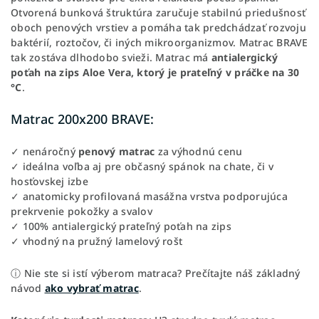
Otvorená bunková štruktúra zaručuje stabilnú priedušnosť
oboch penových vrstiev a pomáha tak predchádzať rozvoju
baktérií, roztočov, či iných mikroorganizmov. Matrac BRAVE
tak zostáva dlhodobo svieži. Matrac má
antialergický
poťah na zips Aloe Vera, ktorý je prateľný v práčke na 30
°C
.
Matrac 200x200 BRAVE:
✓ nenáročný
penový matrac
za výhodnú cenu
✓ ideálna voľba aj pre občasný spánok na chate, či v
hosťovskej izbe
✓ anatomicky profilovaná masážna vrstva podporujúca
prekrvenie pokožky a svalov
✓ 100% antialergický prateľný poťah na zips
✓ vhodný na pružný lamelový rošt
ⓘ Nie ste si istí výberom matraca? Prečítajte náš základný
návod
ako vybrať matrac
.