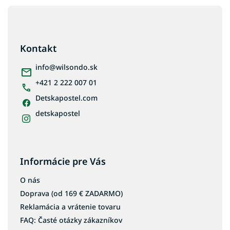
Z
á
p
ä
Kontakt
t
i
info
@
wilsondo.sk
e
+421 2 222 007 01
Detskapostel.com
detskapostel
Informácie pre Vás
O nás
Doprava (od 169 € ZADARMO)
Reklamácia a vrátenie tovaru
FAQ: Časté otázky zákazníkov