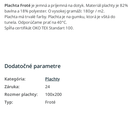
Plachta Froté
je jemná a príjemná na dotyk.
Materiál plachty je 82%
bavlna a 18% polyester. O vysokej gramáži: 180gr / m2.
Plachta má trvalé farby.
Plachta je na gumku, ktorá je všitá do
tunela. Odporúčame prať na
40°C.
Spĺňa certifikát OKO TEX Standart 100.
Dodatočné parametre
Kategória
:
Plachty
Záruka
:
24
Rozmer plachty
:
100x200
Typ
:
Froté