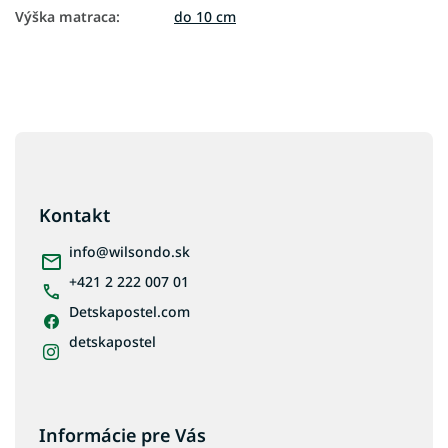
Výška matraca
:
do 10 cm
Z
á
p
ä
Kontakt
t
i
info
@
wilsondo.sk
e
+421 2 222 007 01
Detskapostel.com
detskapostel
Informácie pre Vás