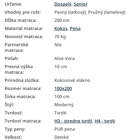
Určenie
:
Dospelý
,
Senior
Vhodný pre rošt
:
Pevný (latkový), Pružný (lamelový)
Dĺžka matraca
:
200 cm
Materiál matraca
:
Kokos
,
Pena
Nosnosť matraca
:
70 kg
Partnerské
Nie
matrace
:
Poťah
:
Aloe Vera
Presná výška
10 cm
matraca
:
Prírodná zložka
:
Kokosové vlákno
Rozmer matraca
:
100x200
Šírka matraca
:
100 cm
Štýl
:
Moderný
Tvrdosť
:
Tvrdé
Tvrdosť matraca
:
H3 - stredne tvrdý
,
H4 - tvrdý
Typ peny
:
PUR pena
Veľkosť
:
Detské