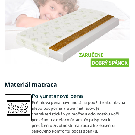
Materiál matraca
Polyuretánová pena
Prémiová pena navrhnutá na použitie ako hlavná
alebo podporná vrstva matracov. Je
charakteristická výnimočnou odolnosťou voči
preležaniu a deformáciám, čo prispieva k
predĺženiu životnosti matraca a k zlepšeniu
celkového komfortu počas spánku.