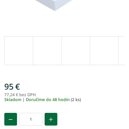
95 €
77,24 € bez DPH
Je
Skladom | Doručíme do 48 hodín
(2 ks)
ce