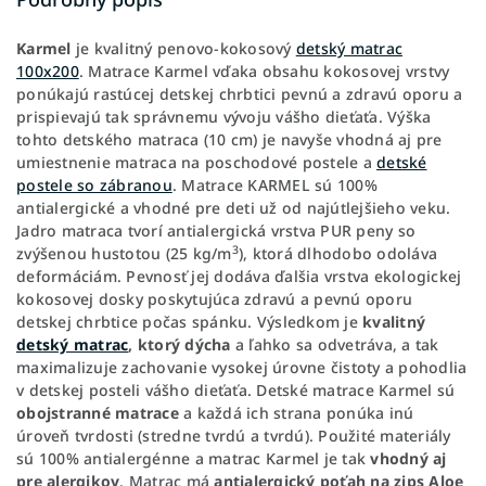
Karmel
je kvalitný penovo-kokosový
detský matrac
100x200
. Matrace Karmel vďaka obsahu kokosovej vrstvy
ponúkajú rastúcej detskej chrbtici pevnú a zdravú oporu a
prispievajú tak správnemu vývoju vášho dieťaťa. Výška
tohto detského matraca (10 cm) je navyše vhodná aj pre
umiestnenie matraca na poschodové postele a
detské
postele so zábranou
. Matrace KARMEL sú 100%
antialergické a vhodné pre deti už od najútlejšieho veku.
Jadro matraca tvorí antialergická vrstva PUR peny so
3
zvýšenou hustotou (25 kg/m
), ktorá dlhodobo odoláva
deformáciám. Pevnosť jej dodáva ďalšia vrstva ekologickej
kokosovej dosky poskytujúca zdravú a pevnú oporu
detskej chrbtice počas spánku. Výsledkom je
kvalitný
detský matrac
, ktorý dýcha
a ľahko sa odvetráva, a tak
maximalizuje zachovanie vysokej úrovne čistoty a pohodlia
v detskej posteli vášho dieťaťa. Detské matrace Karmel sú
obojstranné matrace
a každá ich strana ponúka inú
úroveň tvrdosti (stredne tvrdú a tvrdú). Použité materiály
sú 100% antialergénne a matrac Karmel je tak
vhodný aj
pre alergikov
. Matrac má
antialergický poťah na zips Aloe