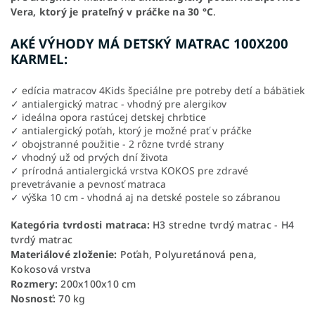
Vera, ktorý je prateľný v práčke na 30 °C
.
AKÉ VÝHODY MÁ DETSKÝ MATRAC 100X200
KARMEL:
✓ edícia matracov 4Kids špeciálne pre potreby detí a bábätiek
✓ antialergický matrac - vhodný pre alergikov
✓ ideálna opora rastúcej detskej chrbtice
✓ antialergický poťah, ktorý je možné prať v práčke
✓ obojstranné použitie - 2 rôzne tvrdé strany
✓ vhodný už od prvých dní života
✓ prírodná antialergická vrstva KOKOS pre zdravé
prevetrávanie a pevnosť matraca
✓ výška 10 cm - vhodná aj na detské postele so zábranou
Kategória tvrdosti matraca:
H3 stredne tvrdý matrac - H4
tvrdý matrac
Materiálové zloženie:
Poťah, Polyuretánová pena,
Kokosová vrstva
Rozmery:
200x100x10 cm
Nosnosť:
70 kg