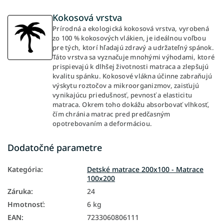
Kokosová vrstva
Prírodná a ekologická kokosová vrstva, vyrobená
zo 100 % kokosových vlákien, je ideálnou voľbou
pre tých, ktorí hľadajú zdravý a udržateľný spánok.
Táto vrstva sa vyznačuje mnohými výhodami, ktoré
prispievajú k dlhšej životnosti matraca a zlepšujú
kvalitu spánku. Kokosové vlákna účinne zabraňujú
výskytu roztočov a mikroorganizmov, zaisťujú
vynikajúcu priedušnosť, pevnosť a elasticitu
matraca. Okrem toho dokážu absorbovať vlhkosť,
čím chránia matrac pred predčasným
opotrebovaním a deformáciou.
Dodatočné parametre
Kategória
:
Detské matrace 200x100 - Matrace
100x200
Záruka
:
24
Hmotnosť
:
6 kg
EAN
:
7233060806111