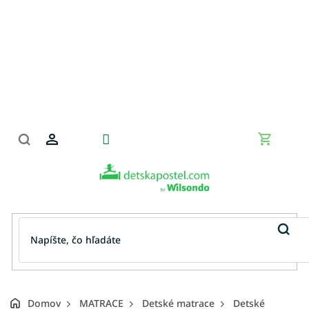
Prejsť
na
obsah
Nákupn
košík
Domov
MATRACE
Detské matrace
Detské