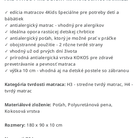
✓ edícia matracov 4Kids špeciálne pre potreby detí a
bábätiek
✓ antialergický matrac - vhodný pre alergikov
✓ ideálna opora rastúcej detskej chrbtice
✓ antialergický poťah, ktorý je možné prať v práčke
✓ obojstranné použitie - 2 rôzne tvrdé strany
✓ vhodný už od prvých dní života
✓ prírodná antialergická vrstva KOKOS pre zdravé
prevetrávanie a pevnosť matraca
✓ výška 10 cm - vhodná aj na detské postele so zábranou
Kategória tvrdosti matraca:
H3 - stredne tvrdý matrac, H4 -
tvrdý matrac
Materiálové zloženie:
Poťah, Polyuretánová pena,
Kokosová vrstva
Rozmery:
180 x 90 x 10 cm