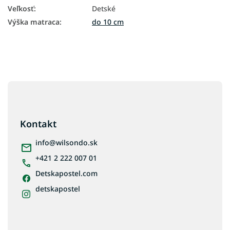
Veľkosť
:
Detské
Výška matraca
:
do 10 cm
Z
á
p
ä
Kontakt
t
i
info
@
wilsondo.sk
e
+421 2 222 007 01
Detskapostel.com
detskapostel