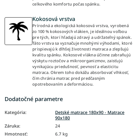
celkového komfortu počas spánku.
Kokosová vrstva
Prírodná a ekologická kokosová vrstva, vyrobená
zo 100 % kokosových vlákien, je ideálnou voľbou
pre tých, ktorí hľadajú zdravý a udržateľný spánok.
Táto vrstva sa vyznačuje mnohými výhodami, ktoré
prispievajú k dlhšej životnosti matraca a zlepšujú
kvalitu spánku. Kokosové vlákna účinne zabraňujú
výskytu roztočov a mikroorganizmov, zaisťujú
vynikajúcu priedušnosť, pevnosť a elasticitu
matraca. Okrem toho dokážu absorbovať vlhkosť,
čím chránia matrac pred predčasným
opotrebovaním a deformáciou.
Dodatočné parametre
Kategória
:
Detské matrace 180x90 - Matrace
90x180
Záruka
:
24
Hmotnosť
:
6.7 kg