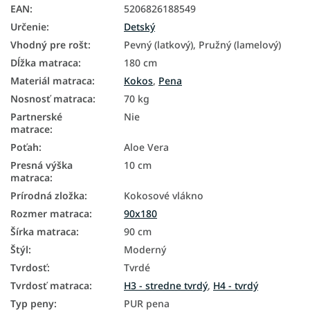
EAN
:
5206826188549
Určenie
:
Detský
Vhodný pre rošt
:
Pevný (latkový), Pružný (lamelový)
Dĺžka matraca
:
180 cm
Materiál matraca
:
Kokos
,
Pena
Nosnosť matraca
:
70 kg
Partnerské
Nie
matrace
:
Poťah
:
Aloe Vera
Presná výška
10 cm
matraca
:
Prírodná zložka
:
Kokosové vlákno
Rozmer matraca
:
90x180
Šírka matraca
:
90 cm
Štýl
:
Moderný
Tvrdosť
:
Tvrdé
Tvrdosť matraca
:
H3 - stredne tvrdý
,
H4 - tvrdý
Typ peny
:
PUR pena