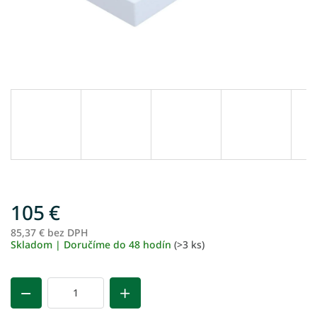
105 €
85,37 € bez DPH
Je
Skladom | Doručíme do 48 hodín
(>3 ks)
ce