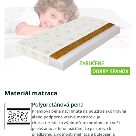
Materiál matraca
Polyuretánová pena
Prémiová pena navrhnutá na použitie ako hlavná
alebo podporná vrstva matracov. Je
charakteristická výnimočnou odolnosťou voči
preležaniu a deformáciám, čo prispieva k
predĺženiu životnosti matraca a k zlepšeniu