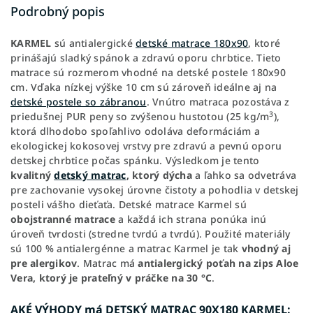
Podrobný popis
KARMEL
sú antialergické
detské matrace 180x90
, ktoré
prinášajú sladký spánok a zdravú oporu chrbtice. Tieto
matrace sú rozmerom vhodné na detské postele 180x90
cm. Vďaka nízkej výške 10 cm sú zároveň ideálne aj na
detské postele so zábranou
. Vnútro matraca pozostáva z
3
priedušnej PUR peny so zvýšenou hustotou (25 kg/m
),
ktorá dlhodobo spoľahlivo odoláva deformáciám a
ekologickej kokosovej vrstvy pre zdravú a pevnú oporu
detskej chrbtice počas spánku. Výsledkom je tento
kvalitný
detský matrac
, ktorý dýcha
a ľahko sa odvetráva
pre zachovanie vysokej úrovne čistoty a pohodlia v detskej
posteli vášho dieťaťa. Detské matrace Karmel sú
obojstranné matrace
a každá ich strana ponúka inú
úroveň tvrdosti (stredne tvrdú a tvrdú). Použité materiály
sú 100 % antialergénne a matrac Karmel je tak
vhodný aj
pre alergikov
. Matrac má
antialergický poťah na zips Aloe
Vera, ktorý je prateľný v práčke na 30 °C
.
AKÉ VÝHODY má DETSKÝ MATRAC 90X180 KARMEL: