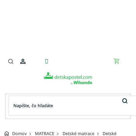
Prejsť
na
obsah
Nákupn
košík
Domov
MATRACE
Detské matrace
Detské