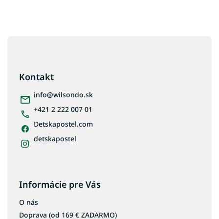
Z
á
p
ä
Kontakt
t
i
info
@
wilsondo.sk
e
+421 2 222 007 01
Detskapostel.com
detskapostel
Informácie pre Vás
O nás
Doprava (od 169 € ZADARMO)