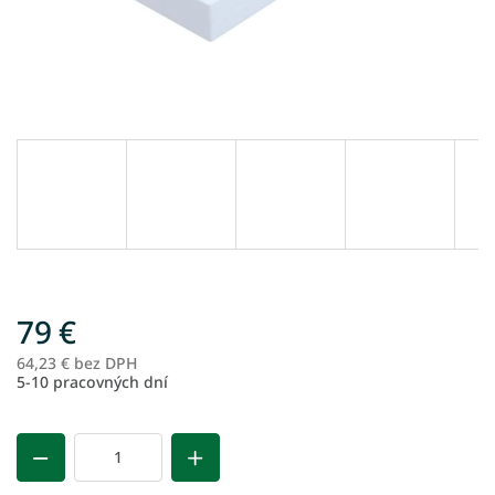
79 €
64,23 € bez DPH
Je
5-10 pracovných dní
ce