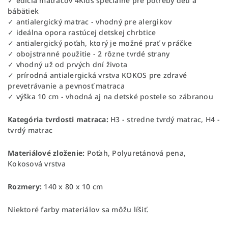
✓ edícia matracov 4Kids špeciálne pre potreby detí a
bábätiek
✓ antialergický matrac - vhodný pre alergikov
✓ ideálna opora rastúcej detskej chrbtice
✓ antialergický poťah, ktorý je možné prať v práčke
✓ obojstranné použitie - 2 rôzne tvrdé strany
✓ vhodný už od prvých dní života
✓ prírodná antialergická vrstva KOKOS pre zdravé
prevetrávanie a pevnosť matraca
✓ výška 10 cm - vhodná aj na detské postele so zábranou
Kategória tvrdosti matraca:
H3 - stredne tvrdý matrac, H4 -
tvrdý matrac
Materiálové zloženie:
Poťah, Polyuretánová pena,
Kokosová vrstva
Rozmery:
140 x 80 x 10 cm
Niektoré farby materiálov sa môžu líšiť.