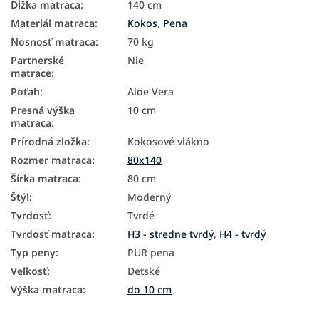
Dĺžka matraca
:
140 cm
Materiál matraca
:
Kokos
,
Pena
Nosnosť matraca
:
70 kg
Partnerské
Nie
matrace
:
Poťah
:
Aloe Vera
Presná výška
10 cm
matraca
:
Prírodná zložka
:
Kokosové vlákno
Rozmer matraca
:
80x140
Šírka matraca
:
80 cm
Štýl
:
Moderný
Tvrdosť
:
Tvrdé
Tvrdosť matraca
:
H3 - stredne tvrdý
,
H4 - tvrdý
Typ peny
:
PUR pena
Veľkosť
:
Detské
Výška matraca
:
do 10 cm