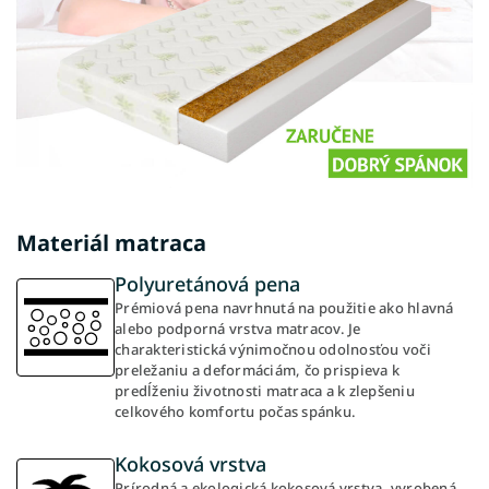
Materiál matraca
Polyuretánová pena
Prémiová pena navrhnutá na použitie ako hlavná
alebo podporná vrstva matracov. Je
charakteristická výnimočnou odolnosťou voči
preležaniu a deformáciám, čo prispieva k
predĺženiu životnosti matraca a k zlepšeniu
celkového komfortu počas spánku.
Kokosová vrstva
Prírodná a ekologická kokosová vrstva, vyrobená