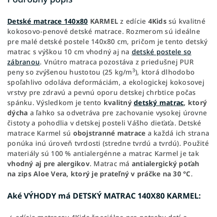
Detské matrace 140x80
KARMEL
z edície
4Kids
sú kvalitné
kokosovo-penové detské matrace. Rozmerom sú ideálne
pre malé detské postele 140x80 cm, pričom je tento detský
matrac s výškou 10 cm vhodný aj na
detské postele so
zábranou
. Vnútro matraca pozostáva z priedušnej PUR
3
peny so zvýšenou hustotou
(25 kg/m
), ktorá dlhodobo
spoľahlivo odoláva deformáciám, a ekologickej kokosovej
vrstvy pre zdravú a pevnú oporu detskej chrbtice počas
spánku. Výsledkom je tento
kvalitný
detský matrac
, ktorý
dýcha
a ľahko sa odvetráva pre zachovanie vysokej úrovne
čistoty a pohodlia v detskej posteli Vášho dieťaťa. Detské
matrace Karmel sú
obojstranné matrace
a každá ich strana
ponúka inú úroveň tvrdosti (stredne tvrdú a tvrdú). Použité
materiály sú 100 % antialergénne a matrac Karmel je tak
vhodný aj pre alergikov
. Matrac má
antialergický poťah
na zips Aloe Vera, ktorý je prateľný v práčke na 30 °C
.
Aké VÝHODY má DETSKÝ MATRAC 140X80 KARMEL: