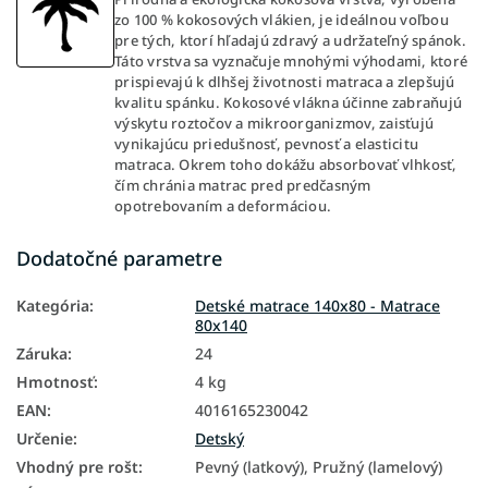
zo 100 % kokosových vlákien, je ideálnou voľbou
pre tých, ktorí hľadajú zdravý a udržateľný spánok.
Táto vrstva sa vyznačuje mnohými výhodami, ktoré
prispievajú k dlhšej životnosti matraca a zlepšujú
kvalitu spánku. Kokosové vlákna účinne zabraňujú
výskytu roztočov a mikroorganizmov, zaisťujú
vynikajúcu priedušnosť, pevnosť a elasticitu
matraca. Okrem toho dokážu absorbovať vlhkosť,
čím chránia matrac pred predčasným
opotrebovaním a deformáciou.
Dodatočné parametre
Kategória
:
Detské matrace 140x80 - Matrace
80x140
Záruka
:
24
Hmotnosť
:
4 kg
EAN
:
4016165230042
Určenie
:
Detský
Vhodný pre rošt
:
Pevný (latkový), Pružný (lamelový)