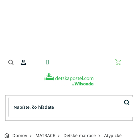
Prejsť
na
obsah
Nákupn
košík
Domov
MATRACE
Detské matrace
Atypické