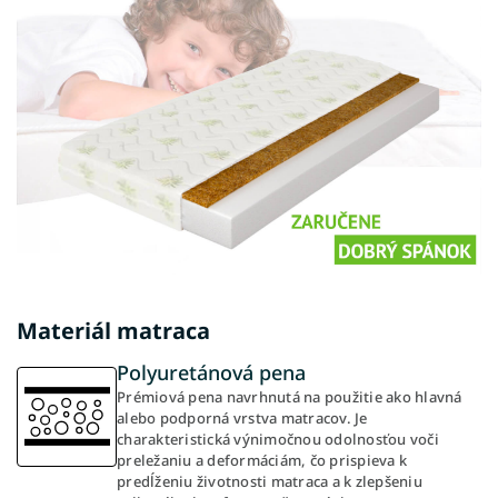
Materiál matraca
Polyuretánová pena
Prémiová pena navrhnutá na použitie ako hlavná
alebo podporná vrstva matracov. Je
charakteristická výnimočnou odolnosťou voči
preležaniu a deformáciám, čo prispieva k
predĺženiu životnosti matraca a k zlepšeniu