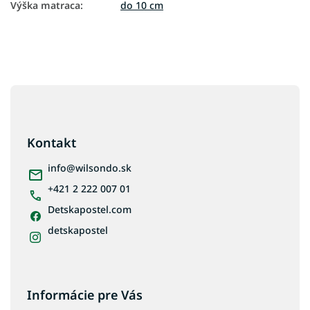
Výška matraca
:
do 10 cm
Z
á
p
ä
Kontakt
t
i
info
@
wilsondo.sk
e
+421 2 222 007 01
Detskapostel.com
detskapostel
Informácie pre Vás