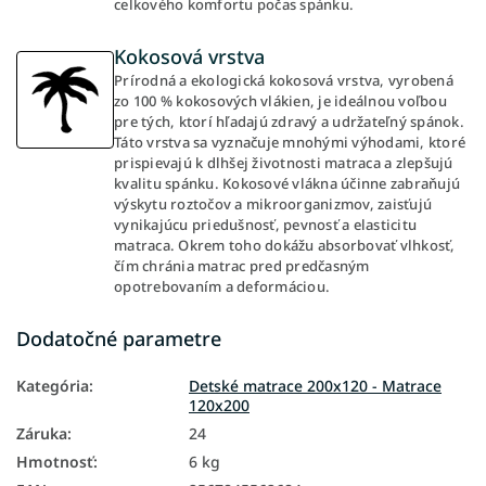
celkového komfortu počas spánku.
Kokosová vrstva
Prírodná a ekologická kokosová vrstva, vyrobená
zo 100 % kokosových vlákien, je ideálnou voľbou
pre tých, ktorí hľadajú zdravý a udržateľný spánok.
Táto vrstva sa vyznačuje mnohými výhodami, ktoré
prispievajú k dlhšej životnosti matraca a zlepšujú
kvalitu spánku. Kokosové vlákna účinne zabraňujú
výskytu roztočov a mikroorganizmov, zaisťujú
vynikajúcu priedušnosť, pevnosť a elasticitu
matraca. Okrem toho dokážu absorbovať vlhkosť,
čím chránia matrac pred predčasným
opotrebovaním a deformáciou.
Dodatočné parametre
Kategória
:
Detské matrace 200x120 - Matrace
120x200
Záruka
:
24
Hmotnosť
:
6 kg