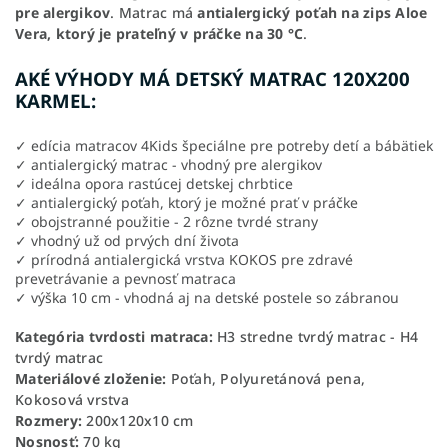
pre alergikov
. Matrac má
antialergický poťah na zips Aloe
Vera, ktorý je prateľný v práčke na 30 °C
.
AKÉ VÝHODY MÁ DETSKÝ MATRAC 120X200
KARMEL:
✓ edícia matracov 4Kids špeciálne pre potreby detí a bábätiek
✓ antialergický matrac - vhodný pre alergikov
✓ ideálna opora rastúcej detskej chrbtice
✓ antialergický poťah, ktorý je možné prať v práčke
✓ obojstranné použitie - 2 rôzne tvrdé strany
✓ vhodný už od prvých dní života
✓ prírodná antialergická vrstva KOKOS pre zdravé
prevetrávanie a pevnosť matraca
✓ výška 10 cm - vhodná aj na detské postele so zábranou
Kategória tvrdosti matraca:
H3 stredne tvrdý matrac - H4
tvrdý matrac
Materiálové zloženie:
Poťah, Polyuretánová pena,
Kokosová vrstva
Rozmery:
200x120x10 cm
Nosnosť:
70 kg