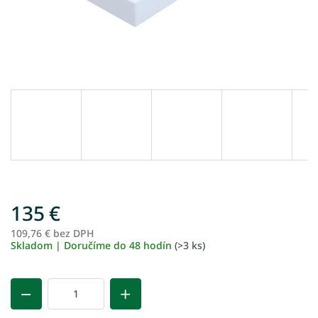
135 €
109,76 € bez DPH
Je
Skladom | Doručíme do 48 hodín
(>3 ks)
ce