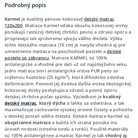
Podrobný popis
Karmel
je kvalitný penovo-kokosový
detský matrac
120x200
. Matrace Karmel vďaka obsahu kokosovej vrstvy
ponúkajú rastúcej detskej chrbtici pevnú a zdravú oporu a
prispievajú tak správnemu vývoju vášho dieťaťa. Výška
tohto detského matraca (10 cm) je navyše vhodná aj pre
umiestnenie matraca na poschodové postele a
detské
postele so zábranou
. Matrace KARMEL sú 100%
antialergické a vhodné pre deti už od najútlejšieho veku.
Jadro matraca tvorí antialergická vrstva PUR peny so
3
zvýšenou hustotou (25 kg/m
), ktorá dlhodobo odoláva
deformáciám. Pevnosť jej dodáva ďalšia vrstva ekologickej
kokosovej dosky poskytujúca zdravú a pevnú oporu
detskej chrbtice počas spánku. Výsledkom je
kvalitný
detský matrac
, ktorý dýcha
a ľahko sa odvetráva, a tak
maximalizuje zachovanie vysokej úrovne čistoty a pohodlia
v detskej posteli vášho dieťaťa. Detské matrace Karmel sú
obojstranné matrace
a každá ich strana ponúka inú
úroveň tvrdosti (stredne tvrdú a tvrdú). Použité materiály
sú 100% antialergénne a matrac Karmel je tak
vhodný aj