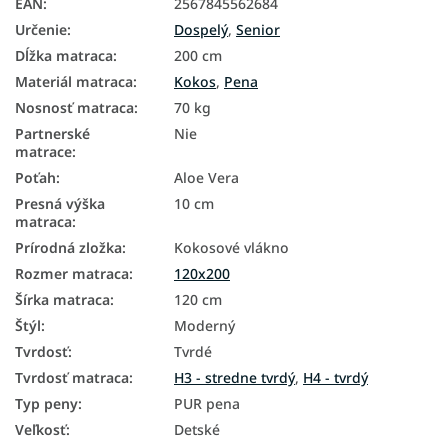
EAN
:
2567845562684
Určenie
:
Dospelý
,
Senior
Dĺžka matraca
:
200 cm
Materiál matraca
:
Kokos
,
Pena
Nosnosť matraca
:
70 kg
Partnerské
Nie
matrace
:
Poťah
:
Aloe Vera
Presná výška
10 cm
matraca
:
Prírodná zložka
:
Kokosové vlákno
Rozmer matraca
:
120x200
Šírka matraca
:
120 cm
Štýl
:
Moderný
Tvrdosť
:
Tvrdé
Tvrdosť matraca
:
H3 - stredne tvrdý
,
H4 - tvrdý
Typ peny
:
PUR pena
Veľkosť
:
Detské