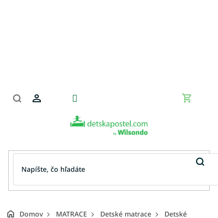
Prejsť
na
obsah
Nákupn
košík
Domov
MATRACE
Detské matrace
Detské