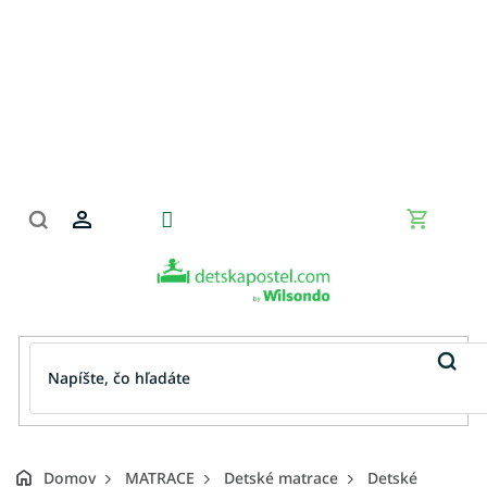
Prejsť
na
obsah
Nákupn
košík
Domov
MATRACE
Detské matrace
Detské