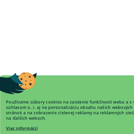
Používame súbory cookies na zaistenie funkčnosti webu a s 
súhlasom o. i. aj na personalizáciu obsahu našich webových
stránok a na zobrazenie cielenej reklamy na reklamných sieť
na ďalších weboch.
Viac informácií