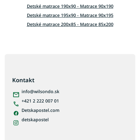
ý
Detské matrace 190x90 - Matrace 90x190
p
i
Detské matrace 195x90 - Matrace 90x195
s
Detské matrace 200x85 - Matrace 85x200
u
Detské matrace 200x80 - Matrace 80x200
Detské matrace 200x90 - Matrace 90x200
Detské matrace 200x100 - Matrace 100x200
Z
Detské matrace 200x120 - Matrace 120x200
á
p
Detské matrace 200x140 - Matrace 140x200
ä
Kontakt
t
i
info
@
wilsondo.sk
e
+421 2 222 007 01
Detskapostel.com
detskapostel