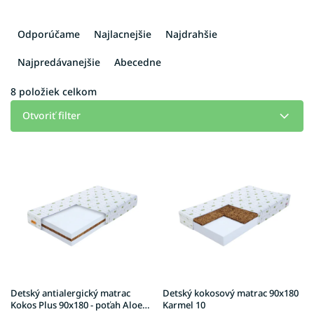
R
a
Odporúčame
Najlacnejšie
Najdrahšie
d
e
Najpredávanejšie
Abecedne
n
i
8
položiek celkom
e
Otvoriť filter
p
r
V
o
ý
d
p
u
i
k
s
t
p
o
r
v
o
d
u
Detský antialergický matrac
Detský kokosový matrac 90x180
k
Kokos Plus 90x180 - poťah Aloe
Karmel 10