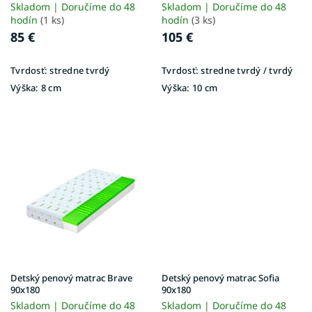
Vera
t
Skladom | Doručíme do 48
Skladom | Doručíme do 48
o
hodín
(1 ks)
hodín
(3 ks)
v
85 €
105 €
Tvrdosť:
stredne tvrdý
Tvrdosť:
stredne tvrdý / tvrdý
Výška:
8 cm
Výška:
10 cm
Detský penový matrac Brave
Detský penový matrac Sofia
90x180
90x180
Skladom | Doručíme do 48
Skladom | Doručíme do 48