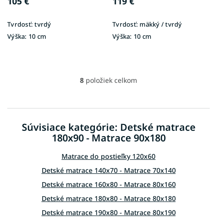
105 €
119 €
Tvrdosť:
tvrdý
Tvrdosť:
mäkký / tvrdý
Výška:
10 cm
Výška:
10 cm
8
položiek celkom
O
v
l
á
d
Súvisiace kategórie: Detské matrace
a
180x90 - Matrace 90x180
c
i
e
Matrace do postieľky 120x60
p
Detské matrace 140x70 - Matrace 70x140
r
v
Detské matrace 160x80 - Matrace 80x160
k
Detské matrace 180x80 - Matrace 80x180
y
v
Detské matrace 190x80 - Matrace 80x190