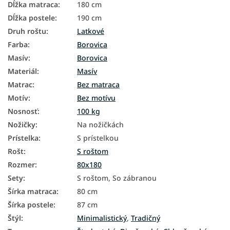
Dĺžka matraca
:
180 cm
Dĺžka postele
:
190 cm
Druh roštu
:
Latkové
Farba
:
Borovica
Masív
:
Borovica
Materiál
:
Masív
Matrac
:
Bez matraca
Motív
:
Bez motívu
Nosnosť
:
100 kg
Nožičky
:
Na nožičkách
Prístelka
:
S prístelkou
Rošt
:
S roštom
Rozmer
:
80x180
Sety
:
S roštom, So zábranou
Šírka matraca
:
80 cm
Šírka postele
:
87 cm
Štýl
:
Minimalistický
,
Tradičný