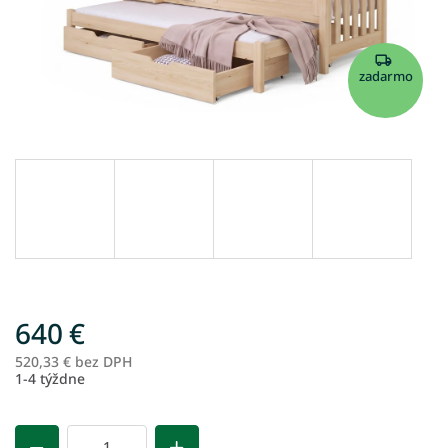
zadarmo
640 €
520,33 € bez DPH
Je
1-4 týždne
ce