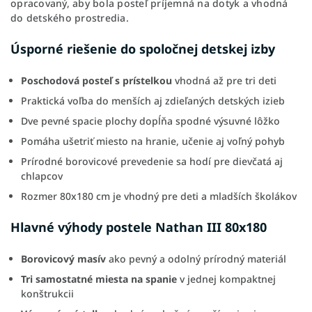
opracovaný, aby bola posteľ príjemná na dotyk a vhodná
do detského prostredia.
Úsporné riešenie do spoločnej detskej izby
Poschodová posteľ s prístelkou
vhodná až pre tri deti
Praktická voľba do menších aj zdieľaných detských izieb
Dve pevné spacie plochy dopĺňa spodné výsuvné lôžko
Pomáha ušetriť miesto na hranie, učenie aj voľný pohyb
Prírodné borovicové prevedenie sa hodí pre dievčatá aj
chlapcov
Rozmer 80x180 cm je vhodný pre deti a mladších školákov
Hlavné výhody postele Nathan III 80x180
Borovicový masív
ako pevný a odolný prírodný materiál
Tri samostatné miesta na spanie
v jednej kompaktnej
konštrukcii