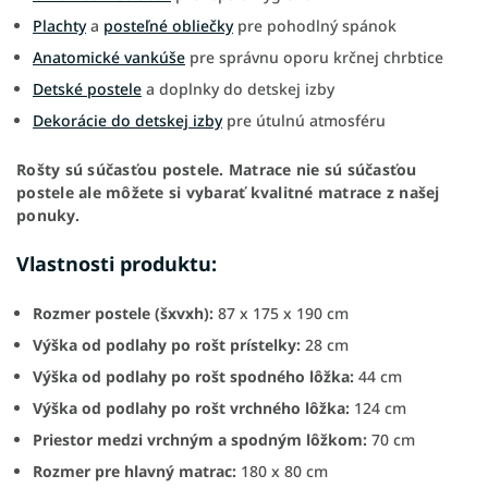
Plachty
a
posteľné obliečky
pre pohodlný spánok
Anatomické vankúše
pre správnu oporu krčnej chrbtice
Detské postele
a doplnky do detskej izby
Dekorácie do detskej izby
pre útulnú atmosféru
Rošty sú súčasťou postele. Matrace nie sú súčasťou
postele ale môžete si vybarať kvalitné matrace z našej
ponuky.
Vlastnosti produktu:
Rozmer postele (šxvxh):
87 x 175 x 190 cm
Výška od podlahy po rošt prístelky:
28 cm
Výška od podlahy po rošt spodného lôžka:
44 cm
Výška od podlahy po rošt vrchného lôžka:
124 cm
Priestor medzi vrchným a spodným lôžkom:
70 cm
Rozmer pre hlavný matrac:
180 x 80 cm