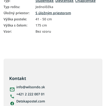
Typ
:
Študentské
,
Dievčenské
,
Chlapčenské
Typ roštu
:
Jednolôžka
Úložný priestor
:
S úložným priestorom
Výška postele
:
41 - 50 cm
Výška s čelom
:
175 cm
Vzor
:
Bez vzoru
Z
á
p
ä
Kontakt
t
i
info
@
wilsondo.sk
e
+421 2 222 007 01
Detskapostel.com