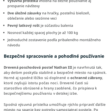
Výsuvná prístelka
vhodná na bežné používanie aj
prespanie návštevy
Dve úložné zásuvky
na hračky, posteľnú bielizeň,
oblečenie alebo sezónne veci
Pevný latkový rošt
je súčasťou balenia
Nosnosť každej spacej plochy je až 100 kg
Jednoduché zostavenie podľa pribaleného montážneho
návodu
Bezpečné spracovanie a pohodlné používanie
Drevená poschodová posteľ Nathan III
je navrhnutá tak,
aby deťom poskytla stabilné a bezpečné miesto na spánok.
Horné aj spodné lôžko sú doplnené o
ochranné zábrany
,
ktoré zvyšujú istotu počas noci. Drevené časti sú
starostlivo obrúsené a hrany zaoblené, čo prispieva k
bezpečnejšiemu používaniu v detskej izbe.
Spodná výsuvná prístelka umožňuje rýchlo pripraviť ďalšie
miesto na spanie bez potreby samostatnej postele. Po