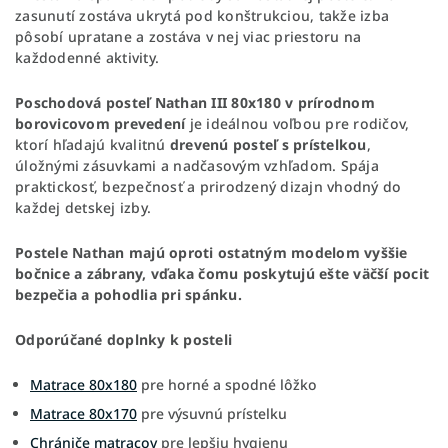
zasunutí zostáva ukrytá pod konštrukciou, takže izba
pôsobí upratane a zostáva v nej viac priestoru na
každodenné aktivity.
Poschodová posteľ Nathan III 80x180 v prírodnom
borovicovom prevedení
je ideálnou voľbou pre rodičov,
ktorí hľadajú kvalitnú
drevenú posteľ s prístelkou
,
úložnými zásuvkami a nadčasovým vzhľadom. Spája
praktickosť, bezpečnosť a prirodzený dizajn vhodný do
každej detskej izby.
Postele Nathan majú oproti ostatným modelom vyššie
bočnice a zábrany, vďaka čomu poskytujú ešte väčší pocit
bezpečia a pohodlia pri spánku.
Odporúčané doplnky k posteli
Matrace 80x180
pre horné a spodné lôžko
Matrace 80x170
pre výsuvnú prístelku
Chrániče matracov
pre lepšiu hygienu