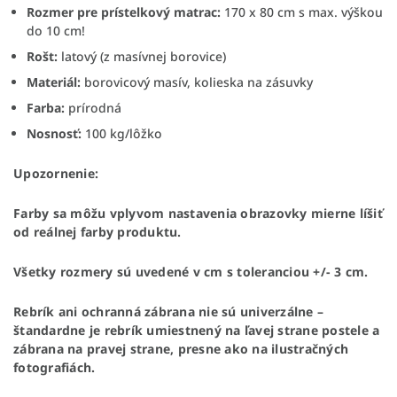
Rozmer pre prístelkový matrac:
170 x 80 cm s max. výškou
do 10 cm!
Rošt:
latový (z masívnej borovice)
Materiál:
borovicový masív, kolieska na zásuvky
Farba:
prírodná
Nosnosť:
100 kg/lôžko
Upozornenie:
Farby sa môžu vplyvom nastavenia obrazovky mierne líšiť
od reálnej farby produktu.
Všetky rozmery sú uvedené v cm s toleranciou +/- 3 cm.
Rebrík ani ochranná zábrana nie sú univerzálne –
štandardne je rebrík umiestnený na ľavej strane postele a
zábrana na pravej strane, presne ako na ilustračných
fotografiách.