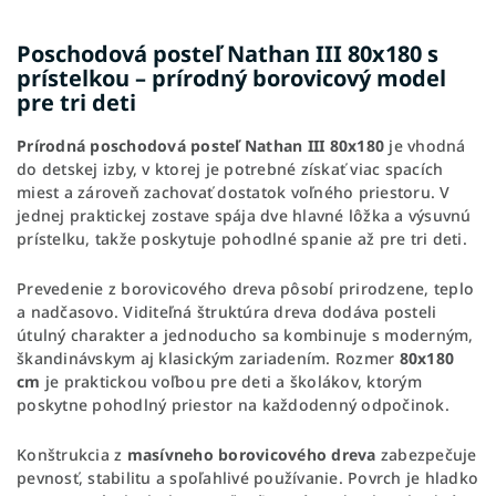
Poschodová posteľ Nathan III 80x180 s
prístelkou – prírodný borovicový model
pre tri deti
Prírodná poschodová posteľ Nathan III 80x180
je vhodná
do detskej izby, v ktorej je potrebné získať viac spacích
miest a zároveň zachovať dostatok voľného priestoru. V
jednej praktickej zostave spája dve hlavné lôžka a výsuvnú
prístelku, takže poskytuje pohodlné spanie až pre tri deti.
Prevedenie z borovicového dreva pôsobí prirodzene, teplo
a nadčasovo. Viditeľná štruktúra dreva dodáva posteli
útulný charakter a jednoducho sa kombinuje s moderným,
škandinávskym aj klasickým zariadením. Rozmer
80x180
cm
je praktickou voľbou pre deti a školákov, ktorým
poskytne pohodlný priestor na každodenný odpočinok.
Konštrukcia z
masívneho borovicového dreva
zabezpečuje
pevnosť, stabilitu a spoľahlivé používanie. Povrch je hladko