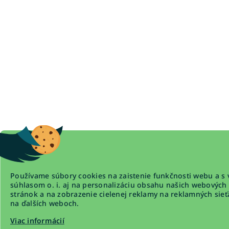
Používame súbory cookies na zaistenie funkčnosti webu a s 
súhlasom o. i. aj na personalizáciu obsahu našich webových
stránok a na zobrazenie cielenej reklamy na reklamných sieť
na ďalších weboch.
Viac informácií