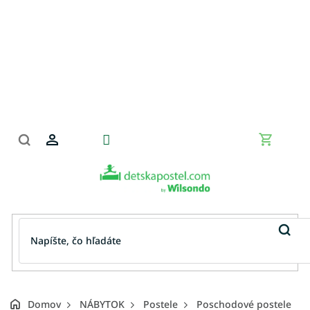
Prejsť
na
obsah
Nákupn
košík
Domov
NÁBYTOK
Postele
Poschodové postele