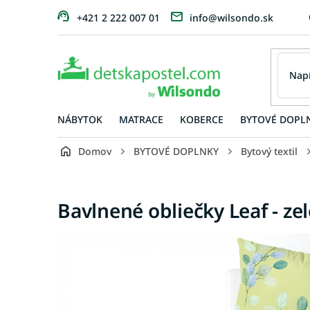
Prejsť
+421 2 222 007 01
info@wilsondo.sk
na
obsah
NÁBYTOK
MATRACE
KOBERCE
BYTOVÉ DOPL
Domov
BYTOVÉ DOPLNKY
Bytový textil
Bavlnené obliečky Leaf - ze