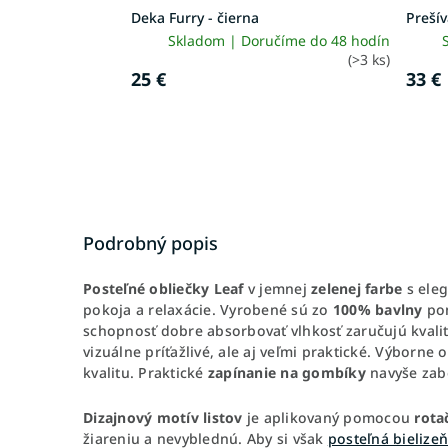
Deka Furry - čierna
Preší
Skladom | Doručíme do 48 hodín
(>3 ks)
25 €
33 €
Podrobný popis
Posteľné
obliečky
Leaf
v jemnej
zelenej
farbe
s ele
pokoja a relaxácie. Vyrobené sú zo
100% bavlny
pon
schopnosť dobre absorbovať vlhkosť zaručujú kvali
vizuálne príťažlivé, ale aj veľmi praktické. Výborn
kvalitu. Praktické
zapínanie na gombíky
navyše zab
Dizajnový
motív
listov
je aplikovaný pomocou
rota
žiareniu a nevyblednú. Aby si však
posteľná bielizeň