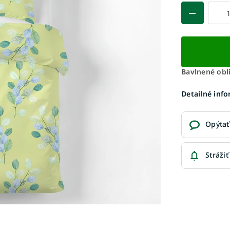
Bavlnené obl
Detailné inf
Opýtať
Strážiť