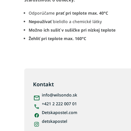
Odporúčame
prať pri teplote max. 40°C
Nepoužívať
bielidlo a chemické látky
Možno ich sušiť
v sušičke pri nízkej teplote
Žehliť pri teplote max. 160°C
Z
á
p
Kontakt
ä
info
@
wilsondo.sk
t
i
+421 2 222 007 01
e
Detskapostel.com
detskapostel