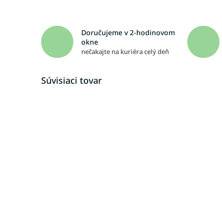
Doručujeme v 2-hodinovom
okne
nečakajte na kuriéra celý deň
Súvisiaci tovar