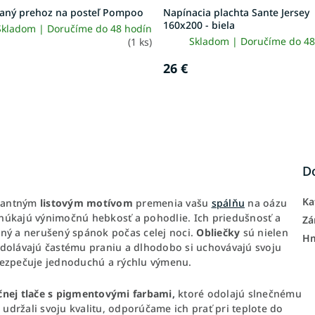
vaný prehoz na posteľ Pompoo
Napínacia plachta Sante Jersey
160x200 - biela
Skladom | Doručíme do 48 hodín
Skladom | Doručíme do 48
(1 ks)
26 €
D
Ka
gantným
listovým
motívom
premenia vašu
spálňu
na oázu
úkajú výnimočnú hebkosť a pohodlie. Ich priedušnosť a
Zá
tný a nerušený spánok počas celej noci.
Obliečky
sú nielen
H
e odolávajú častému praniu a dlhodobo si uchovávajú svoju
ezpečuje jednoduchú a rýchlu výmenu.
čnej tlače s pigmentovými farbami,
ktoré odolajú slnečnému
udržali svoju kvalitu, odporúčame ich prať pri teplote do