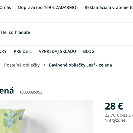
O nás
Doprava (od 169 € ZADARMO)
Reklamácia a vrátenie t
NKY
PRE DETI
VÝPREDAJ SKLADU
BLOG
Posteľné obliečky
Bavlnené obliečky Leaf - zelená
lená
10000095953
28 €
22,76 € bez D
1-3 týždne