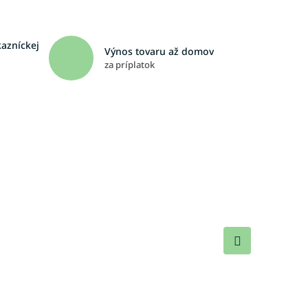
kazníckej
Výnos tovaru až domov
za príplatok
Ďalší
produkt