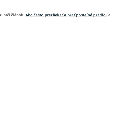
 si náš článok:
Ako často prezliekať a prať posteľné prádlo?
a