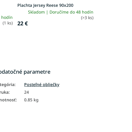
Plachta Jersey Reese 90x200
Skladom | Doručíme do 48 hodín
 hodín
(>3 ks)
22 €
(1 ks)
odatočné parametre
tegória
:
Posteľné obliečky
ruka
:
24
motnosť
:
0.85 kg