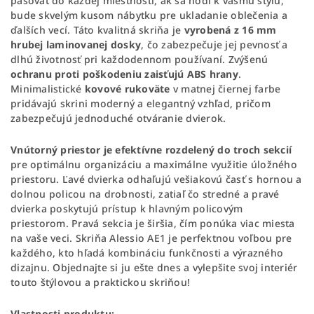
pasovať do každej miestnosti, ak sa hodí k vášmu štýlu,
bude skvelým kusom nábytku pre ukladanie oblečenia a
ďalších vecí. Táto kvalitná skriňa je
vyrobená z 16 mm
hrubej laminovanej dosky
, čo zabezpečuje jej pevnosť a
dlhú životnosť pri každodennom používaní. Zvýšenú
ochranu proti poškodeniu zaisťujú ABS hrany
.
Minimalistické
kovové rukoväte
v matnej čiernej farbe
pridávajú skrini moderný a elegantný vzhľad, pričom
zabezpečujú jednoduché otváranie dvierok.
Vnútorný priestor je efektívne rozdelený do troch sekcií
pre optimálnu organizáciu a maximálne využitie úložného
priestoru. Ľavé dvierka odhaľujú vešiakovú časť s hornou a
dolnou policou na drobnosti, zatiaľ čo stredné a pravé
dvierka poskytujú prístup k hlavným policovým
priestorom. Pravá sekcia je širšia, čím ponúka viac miesta
na vaše veci. Skriňa Alessio AE1 je perfektnou voľbou pre
každého, kto hľadá kombináciu funkčnosti a výrazného
dizajnu. Objednajte si ju ešte dnes a vylepšite svoj interiér
touto štýlovou a praktickou skriňou!
Vlastnosti produktu: