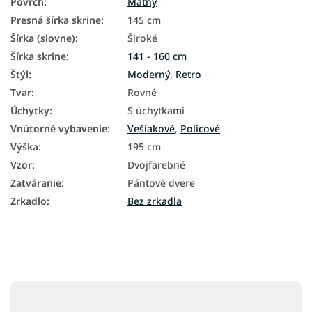
Povrch
:
Matný
Presná šírka skrine
:
145 cm
Šírka (slovne)
:
Široké
Šírka skrine
:
141 - 160 cm
Štýl
:
Moderný
,
Retro
Tvar
:
Rovné
Úchytky
:
S úchytkami
Vnútorné vybavenie
:
Vešiakové
,
Policové
Výška
:
195 cm
Vzor
:
Dvojfarebné
Zatváranie
:
Pántové dvere
Zrkadlo
:
Bez zrkadla
Z
á