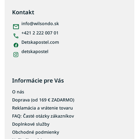
p
ä
Kontakt
t
i
info
@
wilsondo.sk
e
+421 2 222 007 01
Detskapostel.com
detskapostel
Informácie pre Vás
O nás
Doprava (od 169 € ZADARMO)
Reklamácia a vrátenie tovaru
FAQ: Časté otázky zákazníkov
Doplnkové služby
Obchodné podmienky