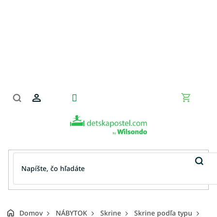
Prejsť
na
obsah
Nákupn
košík
Domov
NÁBYTOK
Skrine
Skrine podľa typu