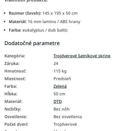
Rozmer (šxvxh):
145 x 195 x 50 cm
Materiál:
16 mm lamino / ABS hrany
Farba:
eukalyptus / dub baltic
Dodatočné parametre
Kategória
:
Trojdverové šatníkové skrine
Záruka
:
24
Hmotnosť
:
115 kg
Miestnosť
:
Predsieň
Farba
:
Zelená
Hĺbka
:
50 cm
Materiál
:
DTD
Nožičky
:
Bez nôh
Osvetlenie
:
Bez osvetlenia
Počet dverí
:
Trojdverové