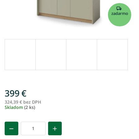
zadarmo
399 €
324,39 € bez DPH
Je
Skladom
(2 ks)
ce