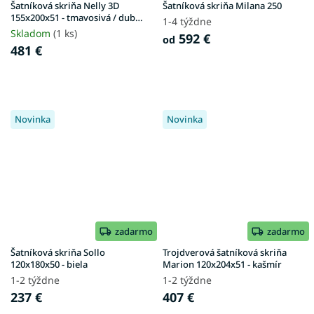
Šatníková skriňa Nelly 3D
Šatníková skriňa Milana 250
155x200x51 - tmavosivá / dub
1-4 týždne
artisan
Skladom
(1 ks)
592 €
od
481 €
Novinka
Novinka
zadarmo
zadarmo
Šatníková skriňa Sollo
Trojdverová šatníková skriňa
120x180x50 - biela
Marion 120x204x51 - kašmír
1-2 týždne
1-2 týždne
237 €
407 €