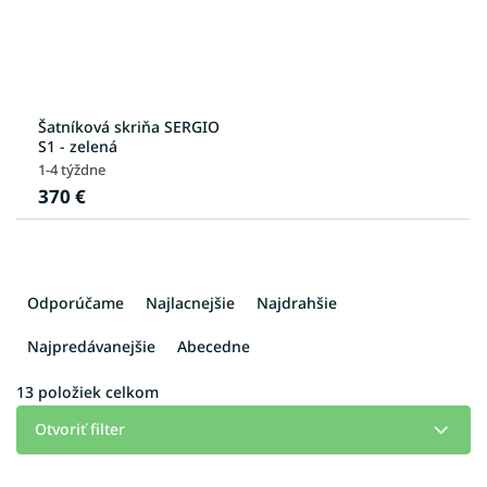
Šatníková skriňa SERGIO
S1 - zelená
1-4 týždne
370 €
R
a
Odporúčame
Najlacnejšie
Najdrahšie
d
e
Najpredávanejšie
Abecedne
n
i
13
položiek celkom
e
Otvoriť filter
p
r
V