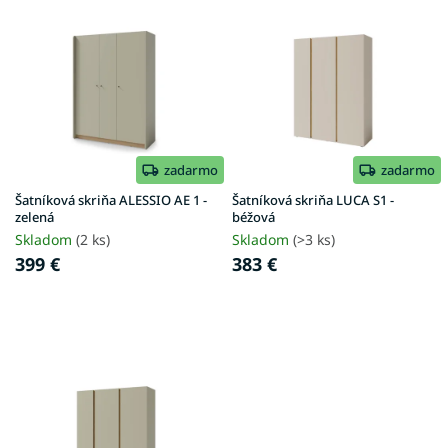
o
ý
d
p
u
i
k
s
t
p
o
r
v
o
d
zadarmo
zadarmo
u
Šatníková skriňa ALESSIO AE 1 -
Šatníková skriňa LUCA S1 -
k
zelená
béžová
t
Skladom
(2 ks)
Skladom
(>3 ks)
o
399 €
383 €
v