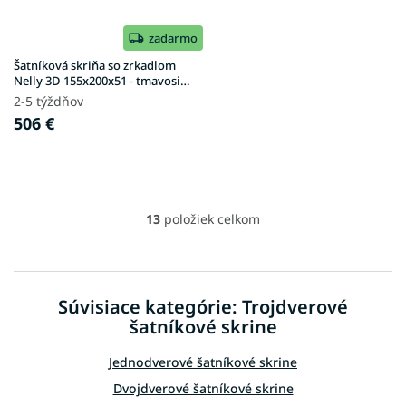
zadarmo
Šatníková skriňa so zrkadlom
Nelly 3D 155x200x51 - tmavosivá
/ dub artisan
2-5 týždňov
506 €
13
položiek celkom
O
v
l
á
d
Súvisiace kategórie: Trojdverové
a
šatníkové skrine
c
i
e
Jednodverové šatníkové skrine
p
Dvojdverové šatníkové skrine
r