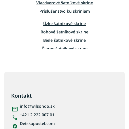
v
Viacdverové šatníkové skrine
k
Príslušenstvo ku skriniam
y
v
Úzke šatníkové skrine
ý
p
Rohové šatníkové skrine
i
Biele šatníkové skrine
s
u
Čierne šatníkové skrine
Šatníkové skrine dub sonoma
Šatníkové skrine so zrkadlom
Z
á
p
ä
Kontakt
t
i
info
@
wilsondo.sk
e
+421 2 222 007 01
Detskapostel.com