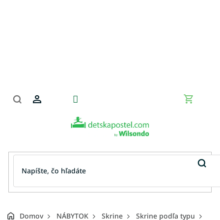
Prejsť
na
obsah
Nákupn
košík
Domov
NÁBYTOK
Skrine
Skrine podľa typu