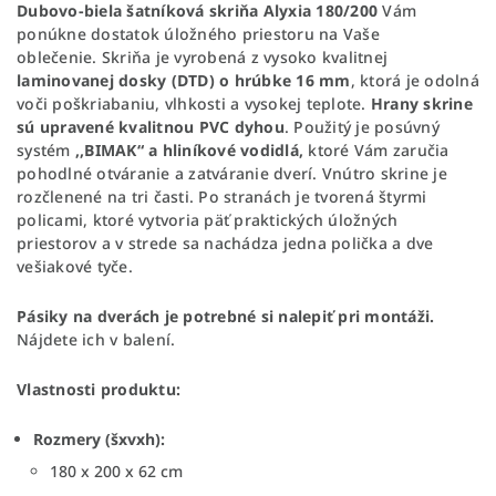
Dubovo-biela šatníková skriňa Alyxia 180/200
Vám
ponúkne dostatok úložného priestoru na Vaše
oblečenie.
Skriňa je vyrobená
z vysoko kvalitnej
laminovanej dosky (DTD) o hrúbke 16 mm
, ktorá je odolná
voči poškriabaniu, vlhkosti a vysokej teplote.
Hrany skrine
sú upravené kvalitnou PVC dyhou
. Použitý je posúvný
systém
,,BIMAK“ a hliníkové vodidlá,
ktoré
Vám zaručia
pohodlné otváranie a zatváranie dverí. Vnútro skrine je
rozčlenené na tri časti. Po stranách je tvorená štyrmi
policami, ktoré vytvoria päť praktických úložných
priestorov a v strede sa nachádza jedna polička a dve
vešiakové tyče.
Pásiky na dverách je potrebné si nalepiť pri montáži.
Nájdete ich v balení.
Vlastnosti produktu:
Rozmery (šxvxh):
180 x 200 x 62 cm