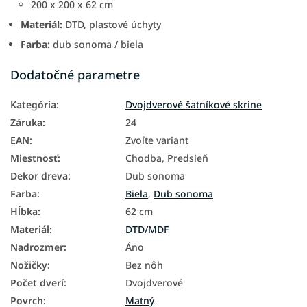
200 x 200 x 62 cm
Materiál:
DTD, plastové úchyty
Farba:
dub sonoma / biela
Dodatočné parametre
Kategória
:
Dvojdverové šatníkové skrine
Záruka
:
24
EAN
:
Zvoľte variant
Miestnosť
:
Chodba, Predsieň
Dekor dreva
:
Dub sonoma
Farba
:
Biela
,
Dub sonoma
Hĺbka
:
62 cm
Materiál
:
DTD/MDF
Nadrozmer
:
Áno
Nožičky
:
Bez nôh
Počet dverí
:
Dvojdverové
Povrch
:
Matný