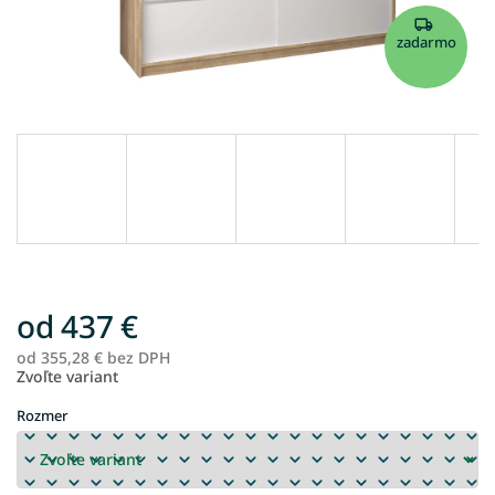
zadarmo
od
437 €
od
355,28 €
bez DPH
Je
Zvoľte variant
ce
Rozmer