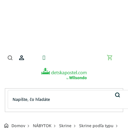
Prejsť
na
obsah
Nákupn
košík
Domov
NÁBYTOK
Skrine
Skrine podľa typu