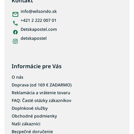
Kontakt
t
i
info
@
wilsondo.sk
e
+421 2 222 007 01
Detskapostel.com
detskapostel
Informácie pre Vás
O nás
Doprava (od 169 € ZADARMO)
Reklamácia a vrátenie tovaru
FAQ: Časté otázky zákazníkov
Doplnkové služby
Obchodné podmienky
Naši zákazníci
Bezpečné doručenie