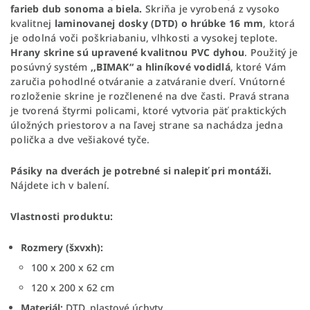
farieb dub sonoma a biela.
Skriňa je vyrobená
z vysoko
kvalitnej
laminovanej dosky (DTD) o hrúbke 16 mm
, ktorá
je odolná voči poškriabaniu, vlhkosti a vysokej teplote.
Hrany skrine sú upravené kvalitnou PVC dyhou
. Použitý je
posúvný systém
,,BIMAK“ a hliníkové
vodidlá
, ktoré Vám
zaručia pohodlné otváranie a zatváranie dverí. Vnútorné
rozloženie skrine je rozčlenené na dve časti. Pravá strana
je tvorená štyrmi policami, ktoré vytvoria päť praktických
úložných priestorov a na ľavej strane sa nachádza jedna
polička a dve vešiakové tyče.
Pásiky na dverách je potrebné si nalepiť pri montáži.
Nájdete ich v balení.
Vlastnosti produktu:
Rozmery (šxvxh):
100 x 200 x 62 cm
120 x 200 x 62 cm
Materiál:
DTD, plastové úchyty