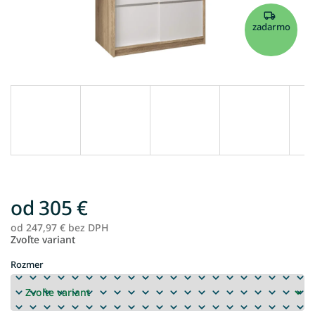
zadarmo
od
305 €
od
247,97 €
bez DPH
Je
Zvoľte variant
ce
Rozmer