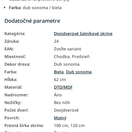
Farba:
dub sonoma / biela
Dodatočné parametre
Kategória
:
Dvojdverové šatníkové skrine
Záruka
:
24
EAN
:
Zvoľte variant
Miestnosť
:
Chodba, Predsieň
Dekor dreva
:
Dub sonoma
Farba
:
Biela
,
Dub sonoma
Hĺbka
:
62 cm
Materiál
:
DTD/MDF
Nadrozmer
:
Áno
Nožičky
:
Bez nôh
Počet dverí
:
Dvojdverové
Povrch
:
Matný
Presná šírka skrine
:
100 cm, 120 cm