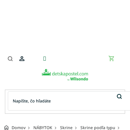
Prejsť
na
obsah
Nákupn
košík
Domov
NÁBYTOK
Skrine
Skrine podľa typu