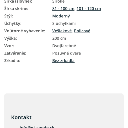
Šírka (slovne)
:
Široké
Šírka skrine
:
81 - 100 cm
,
101 - 120 cm
Štýl
:
Moderný
Úchytky
:
S úchytkami
Vnútorné vybavenie
:
Vešiakové
,
Policové
Výška
:
200 cm
Vzor
:
Dvojfarebné
Zatváranie
:
Posuvné dvere
Zrkadlo
:
Bez zrkadla
Z
á
p
ä
Kontakt
t
i
info
@
wilsondo.sk