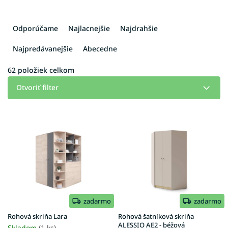
R
a
Odporúčame
Najlacnejšie
Najdrahšie
d
e
Najpredávanejšie
Abecedne
n
i
62
položiek celkom
e
Otvoriť filter
p
r
V
o
ý
d
p
u
i
k
s
t
p
o
r
v
o
d
zadarmo
zadarmo
u
Rohová skriňa Lara
Rohová šatníková skriňa
k
ALESSIO AE2 - béžová
Skladom
(1 ks)