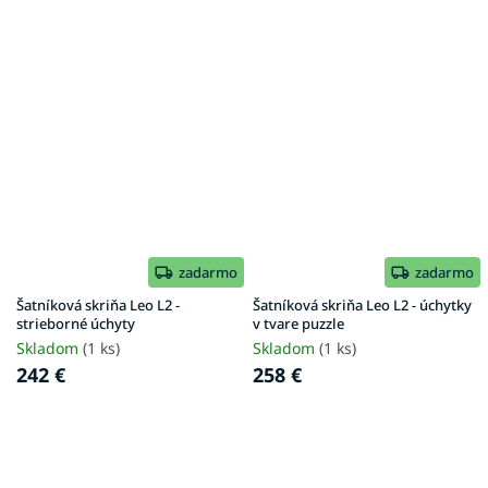
zadarmo
zadarmo
Šatníková skriňa Leo L2 -
Šatníková skriňa Leo L2 - úchytky
strieborné úchyty
v tvare puzzle
Skladom
(1 ks)
Skladom
(1 ks)
242 €
258 €