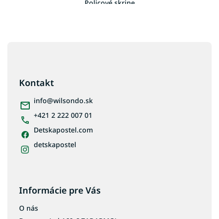
Policové skrine
Skrine so zrkadlom
Biela skriňa do detskej izby
Z
Detské skrine farba dub
á
Skrine do detskej izby dub sonoma
p
ä
Rohové skrine do detskej izby
Kontakt
t
i
info
@
wilsondo.sk
e
+421 2 222 007 01
Detskapostel.com
detskapostel
Informácie pre Vás
O nás