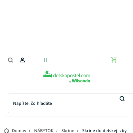
Prejsť
na
obsah
Nákupn
košík
Domov
NÁBYTOK
Skrine
Skrine do detskej izby