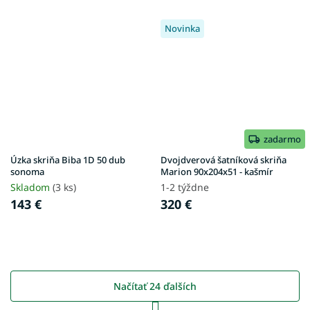
Novinka
zadarmo
Úzka skriňa Biba 1D 50 dub
Dvojdverová šatníková skriňa
sonoma
Marion 90x204x51 - kašmír
Skladom
(3 ks)
1-2 týždne
143 €
320 €
Načítať 24 ďalších
S