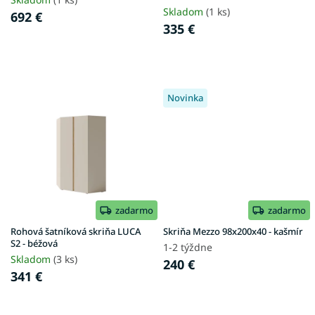
t
Skladom
(1 ks)
692 €
o
335 €
v
Novinka
zadarmo
zadarmo
Rohová šatníková skriňa LUCA
Skriňa Mezzo 98x200x40 - kašmír
S2 - béžová
1-2 týždne
Skladom
(3 ks)
240 €
341 €