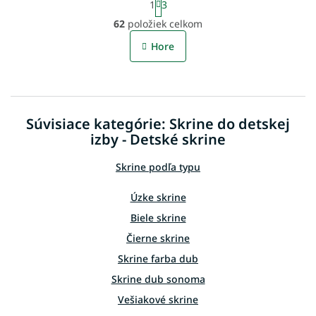
1
3
t
O
r
62
položiek celkom
v
á
l
n
Hore
á
k
o
d
v
a
a
c
n
i
i
Súvisiace kategórie: Skrine do detskej
e
e
p
izby - Detské skrine
r
v
Skrine podľa typu
k
y
Úzke skrine
v
ý
Biele skrine
p
Čierne skrine
i
s
Skrine farba dub
u
Skrine dub sonoma
Vešiakové skrine