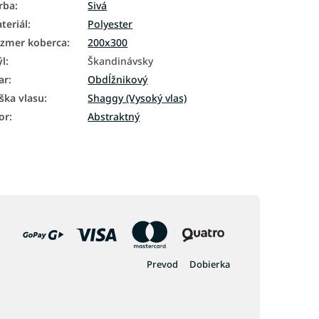
rba
:
Sivá
teriál
:
Polyester
zmer koberca
:
200x300
ýl
:
Škandinávsky
ar
:
Obdĺžnikový
ška vlasu
:
Shaggy (Vysoký vlas)
or
:
Abstraktný
Prevod
Dobierka