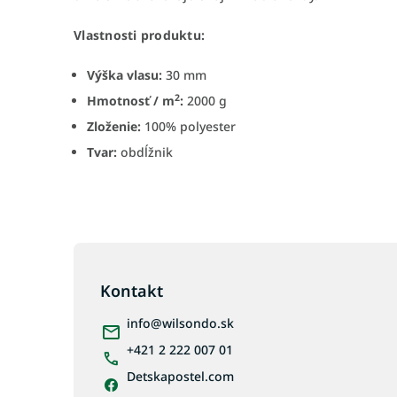
Vlastnosti produktu:
Výška vlasu:
30 mm
2
Hmotnosť / m
:
2000 g
Zloženie:
100% polyester
Tvar:
obdĺžnik
Z
á
p
Kontakt
ä
info
@
wilsondo.sk
t
i
+421 2 222 007 01
e
Detskapostel.com