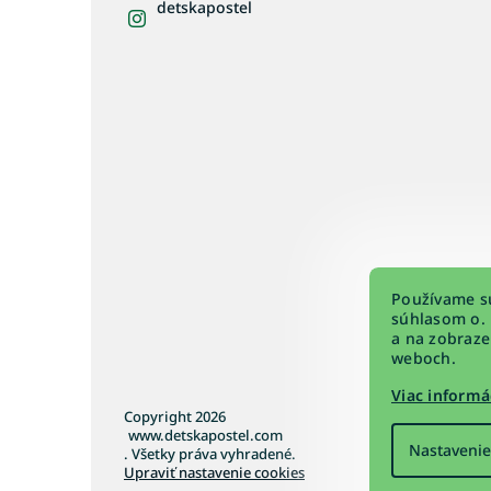
detskapostel
Používame sú
súhlasom o. 
a na zobraze
weboch.
Viac informá
Copyright 2026
www.detskapostel.com
Nastavenie
. Všetky práva vyhradené.
Upraviť nastavenie cookies