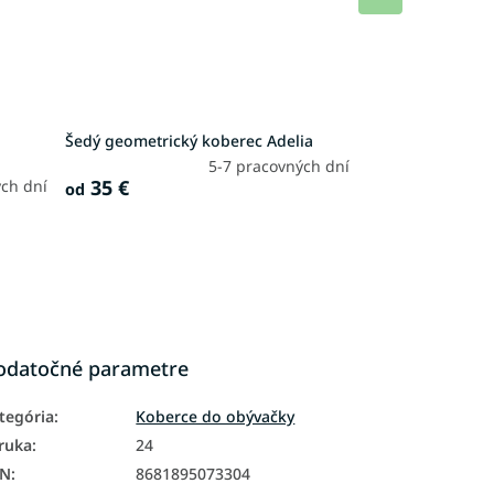
produkt
Šedý geometrický koberec Adelia
5-7 pracovných dní
35 €
ch dní
od
odatočné parametre
tegória
:
Koberce do obývačky
ruka
:
24
AN
:
8681895073304