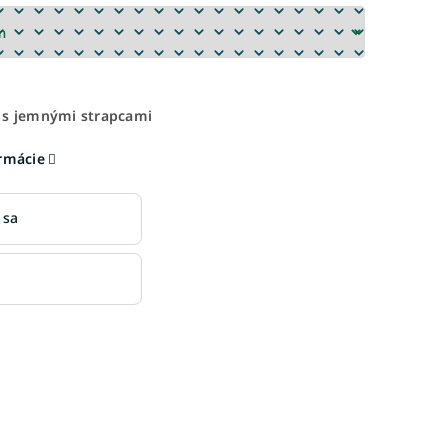
 s jemnými strapcami
ormácie
 sa