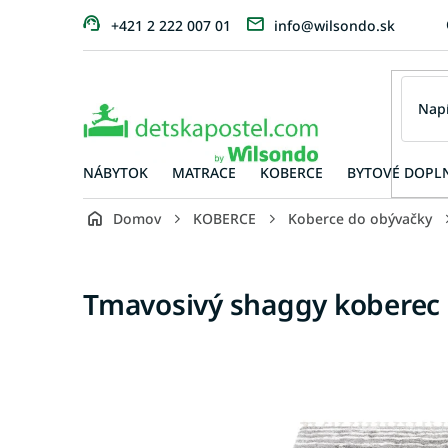
Prejsť
+421 2 222 007 01
info@wilsondo.sk
na
obsah
NÁBYTOK
MATRACE
KOBERCE
BYTOVÉ DOPL
Domov
KOBERCE
Koberce do obývačky
Tmavosivý shaggy koberec