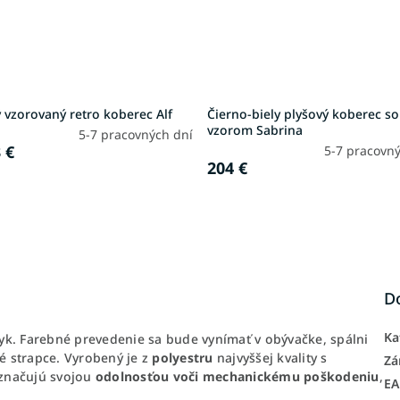
 vzorovaný retro koberec Alf
Čierno-biely plyšový koberec so
vzorom Sabrina
5-7 pracovných dní
 €
5-7 pracovný
204 €
D
Ka
yk. Farebné prevedenie sa bude vynímať v obývačke, spálni
é strapce. Vyrobený je z
polyestru
najvyššej kvality s
Zá
yznačujú svojou
odolnosťou voči mechanickému poškodeniu
,
E