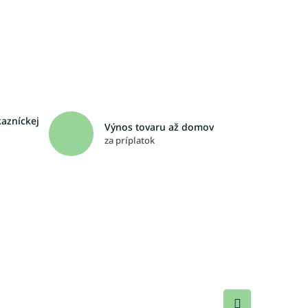
kazníckej
Výnos tovaru až domov
za príplatok
Ďalší