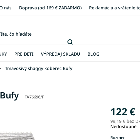
O nás
Doprava (od 169 € ZADARMO)
Reklamácia a vrátenie t
NKY
PRE DETI
VÝPREDAJ SKLADU
BLOG
Tmavosivý shaggy koberec Bufy
 Bufy
TA76696/F
122 €
99,19 € bez D
Nedostupné
Rozmer