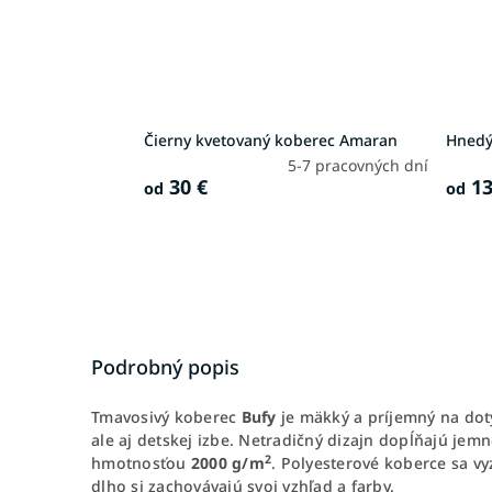
Čierny kvetovaný koberec Amaran
Hnedý
5-7 pracovných dní
30 €
13
od
od
Podrobný popis
Tmavosivý koberec
Bufy
je mäkký a príjemný na dot
ale aj detskej izbe. Netradičný dizajn dopĺňajú jemn
2
hmotnosťou
2000 g/m
. Polyesterové koberce sa v
dlho si zachovávajú svoj vzhľad a farby.