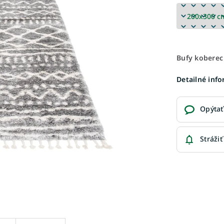
Bufy koberec
Detailné inf
Opýtať
Strážiť