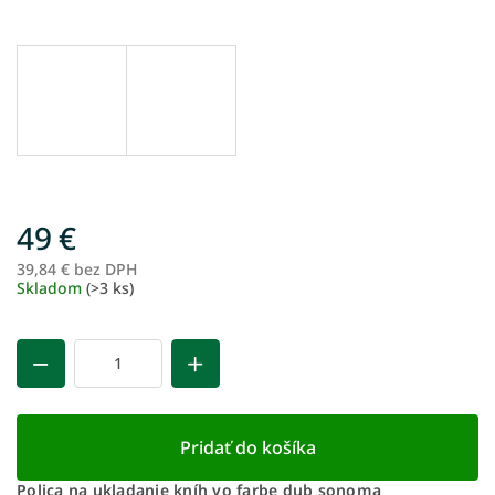
49 €
39,84 € bez DPH
Je
Skladom
(>3 ks)
ce
Pridať do košíka
Polica na ukladanie kníh vo farbe dub sonoma