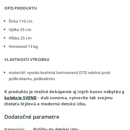
OPIS PRODUKTU
Šírka 110 cm
Výška 55 cm
Hĺbka 25 cm
Hmotnosť 13 kg
VLASTNOSTI VÝROBKU
materiál: vysoko kvalitná laminovaná DTD odolná proti
poškrabaniu, poškodeniu
K produktu je možné dokúpenie aj iných kusov nábytku
z
kolekcie SVEND
- dub sonoma, vytvoríte tak svojmu
dieťaťu štýlovú a modernú detskú izbu.
Dodatočné parametre
Kategória
:
Poličky do detskej izby