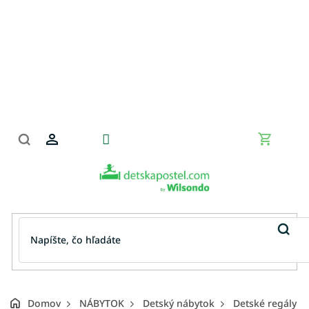
Prejsť
na
obsah
Nákupn
košík
Domov
NÁBYTOK
Detský nábytok
Detské regály