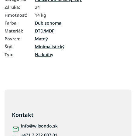
Záruka
:
24
Hmotnosť
:
14 kg
Farba
:
Dub sonoma
Materiál
:
DTD/MDF
Povrch
:
Matný
Štýl
:
Minimalistický
Typ
:
Na knihy
Z
á
p
ä
Kontakt
t
i
info
@
wilsondo.sk
e
+421 2 222 007 01