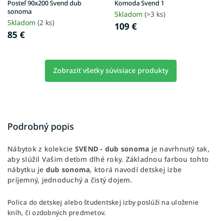
Posteľ 90x200 Svend dub
Komoda Svend 1
sonoma
Skladom
(>3 ks)
Skladom
(2 ks)
109 €
85 €
Zobraziť všetky súvisiace produkty
Podrobný popis
Nábytok z kolekcie
SVEND - dub sonoma
je navrhnutý tak,
aby slúžil Vašim deťom dlhé roky.
Základnou farbou tohto
nábytku je
dub sonoma
, ktorá navodí detskej izbe
príjemný, jednoduchý a čistý dojem.
Polica do detskej alebo študentskej izby poslúži na uloženie
kníh, či ozdobných predmetov.