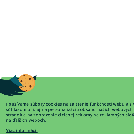
Používame súbory cookies na zaistenie funkčnosti webu a s 
súhlasom o. i. aj na personalizáciu obsahu našich webových
stránok a na zobrazenie cielenej reklamy na reklamných sieť
na ďalších weboch.
Viac informácií