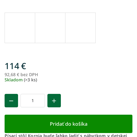
114 €
92,68 € bez DPH
Je
Skladom
(>3 ks)
ce
Pridať do košíka
Písací stôl Kornia bude ľahko ladiť s nábytkom v detskej