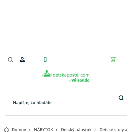
Prejsť
na
obsah
Nákupn
košík
Domov
NÁBYTOK
Detský nábytok
Detské stoly a