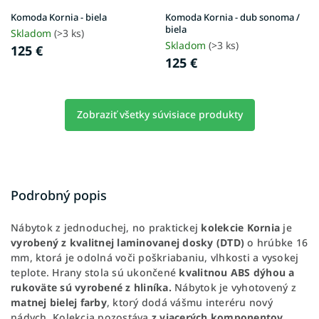
Komoda Kornia - biela
Komoda Kornia - dub sonoma /
biela
Skladom
(>3 ks)
Skladom
(>3 ks)
125 €
125 €
Zobraziť všetky súvisiace produkty
Podrobný popis
Nábytok z jednoduchej, no praktickej
kolekcie Kornia
je
vyrobený z kvalitnej laminovanej dosky (DTD)
o hrúbke 16
mm, ktorá je odolná voči poškriabaniu, vlhkosti a vysokej
teplote. Hrany stola sú ukončené
kvalitnou ABS dýhou a
rukoväte sú vyrobené z hliníka.
Nábytok je vyhotovený z
matnej bielej farby
, ktorý dodá vášmu interéru nový
nádych. Kolekcia pozostáva
z viacerých komponentov
,