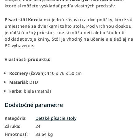
ktoré si môžete vyskladať podľa vlastných predstáv.
Písací stôl Kornia
má jednú zásuvku a dve poličky, ktoré sú
umiestnené za dvierkami tohto stola. Pod vrchnou doskou
je ďalší úložný priestor, kde si môžu deti alebo študenti
odkladať svoje knihy. Stôl je vhodný na učenie ale tiež aj na
PC vybavenie.
Vlastnosti produktu:
Rozmery (šxvxh):
110 x 76 x 50 cm
Materiál:
DTD
Farba:
biela (matná)
Dodatočné parametre
Kategória
:
Detské písacie stoly
Záruka
:
24
Hmotnosť
:
33.64 kg