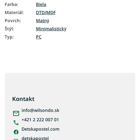
Farba
:
Biela
Materiál
:
DTD/MDF
Povrch
:
Matný
Štýl
:
Minimalistický
Typ
:
PC
Z
á
p
ä
Kontakt
t
i
info
@
wilsondo.sk
e
+421 2 222 007 01
Detskapostel.com
detskapostel