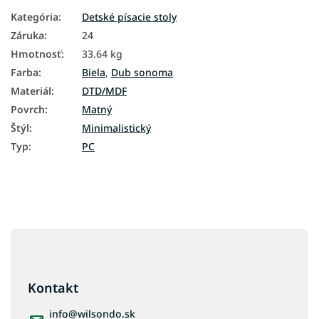
Kategória
:
Detské písacie stoly
Záruka
:
24
Hmotnosť
:
33.64 kg
Farba
:
Biela
,
Dub sonoma
Materiál
:
DTD/MDF
Povrch
:
Matný
Štýl
:
Minimalistický
Typ
:
PC
Z
á
p
ä
Kontakt
t
i
info
@
wilsondo.sk