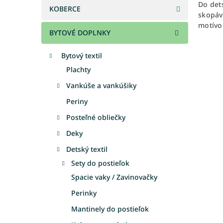
Do det
KOBERCE
skopáv
motívo
BYTOVÉ DOPLNKY
Bytový textil
Plachty
Vankúše a vankúšiky
Periny
Posteľné obliečky
Deky
Detský textil
Sety do postieľok
Spacie vaky / Zavinovačky
Perinky
Mantinely do postieľok