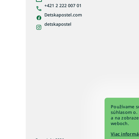
i
+421 2 222 007 01
e
Detskapostel.com
detskapostel
Používame sú
súhlasom o. 
a na zobraze
weboch.
Viac informá