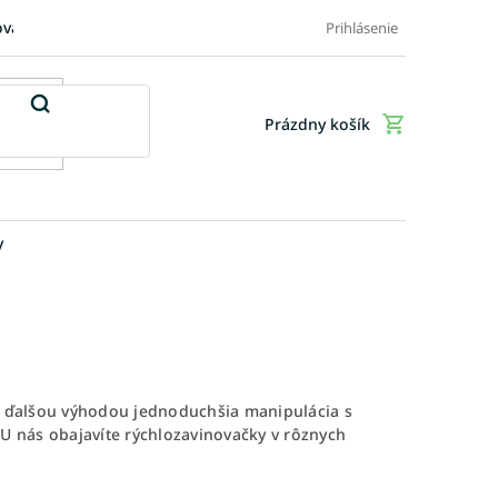
ovaru
FAQ: Časté otázky zákazníkov
Doplnkové služby
Ob
Prihlásenie
Prázdny košík
Nákupný
košík
y
je ďalšou výhodou jednoduchšia manipulácia s
 U nás obajavíte rýchlozavinovačky v rôznych