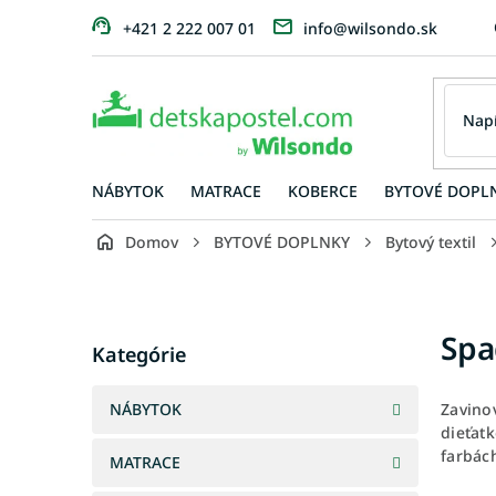
Prejsť
+421 2 222 007 01
info@wilsondo.sk
na
obsah
NÁBYTOK
MATRACE
KOBERCE
BYTOVÉ DOPL
Domov
BYTOVÉ DOPLNKY
Bytový textil
B
o
č
Preskočiť
Spa
n
Kategórie
kategórie
ý
p
NÁBYTOK
Zavino
a
dieťat
n
farbác
MATRACE
e
l