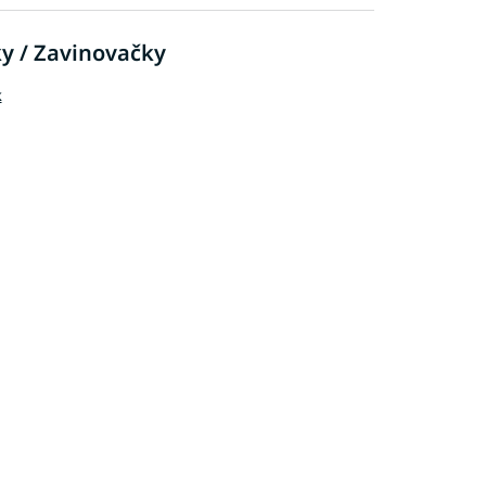
ky / Zavinovačky
k