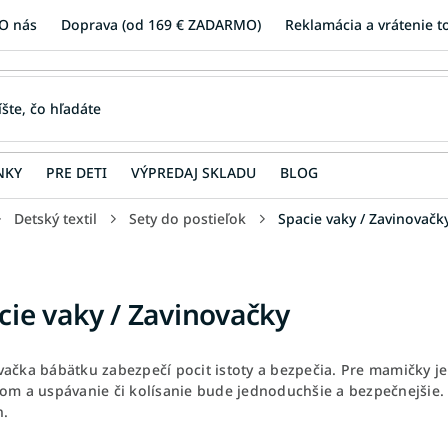
O nás
Doprava (od 169 € ZADARMO)
Reklamácia a vrátenie t
NKY
PRE DETI
VÝPREDAJ SKLADU
BLOG
Detský textil
Sety do postieľok
Spacie vaky / Zavinovačk
cie vaky / Zavinovačky
vačka bábätku zabezpečí pocit istoty a bezpečia. Pre mamičky 
kom a uspávanie či kolísanie bude jednoduchšie a bezpečnejšie.
h.