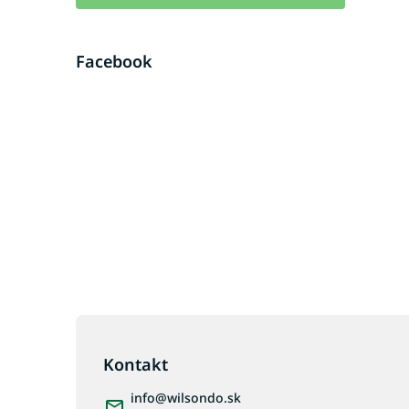
Facebook
Z
á
p
Kontakt
ä
info
@
wilsondo.sk
t