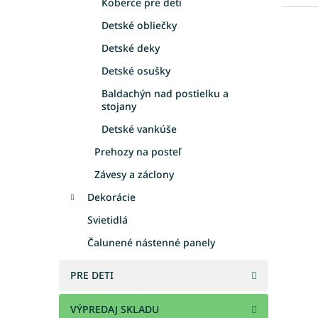
Koberce pre deti
Detské obliečky
Detské deky
Detské osušky
Baldachýn nad postielku a
stojany
Detské vankúše
Prehozy na posteľ
Závesy a záclony
Dekorácie
Svietidlá
Čalunené nástenné panely
PRE DETI
VÝPREDAJ SKLADU