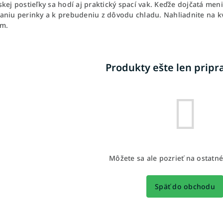
skej postieľky sa hodí aj praktický spací vak. Keďže dojčatá m
aniu perinky a k prebudeniu z dôvodu chladu. Nahliadnite na kv
m.
Produkty ešte len prip
Môžete sa ale pozrieť na ostatné
Späť do obchodu