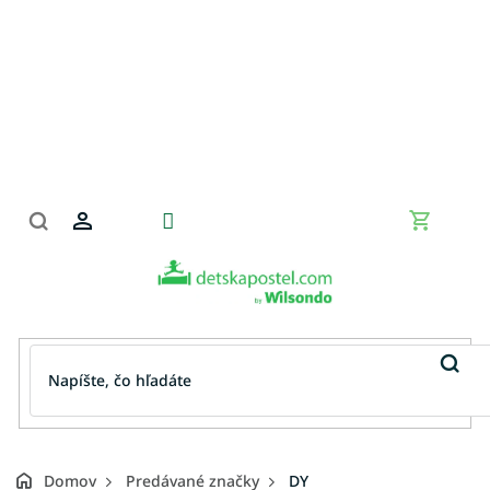
Prejsť
na
obsah
Nákupn
košík
Domov
Predávané značky
DY