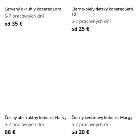
Červený okrúhly koberec Lora
Čierno-biely detský koberec Seth
10
5-7 pracovných dní
5-7 pracovných dní
35 €
od
25 €
od
Čierny abstraktný koberec Harvy
Čierny kvetinový koberec Margy
5-7 pracovných dní
5-7 pracovných dní
66 €
20 €
od