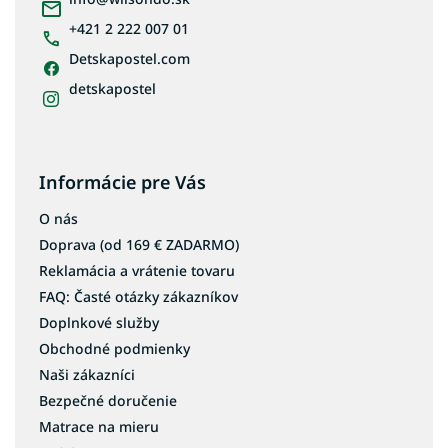
y
e
v
+421 2 222 007 01
ý
p
Detskapostel.com
i
detskapostel
s
u
Informácie pre Vás
O nás
Doprava (od 169 € ZADARMO)
Reklamácia a vrátenie tovaru
FAQ: Časté otázky zákazníkov
Doplnkové služby
Obchodné podmienky
Naši zákazníci
Bezpečné doručenie
Matrace na mieru