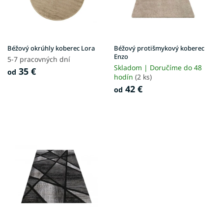
p
k
r
t
o
o
d
v
u
Béžový okrúhly koberec Lora
Béžový protišmykový koberec
k
Enzo
5-7 pracovných dní
t
Skladom | Doručíme do 48
35 €
od
o
hodín
(2 ks)
v
42 €
od