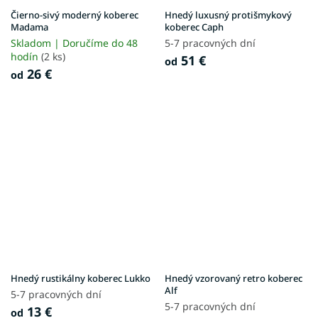
Čierno-sivý moderný koberec
Hnedý luxusný protišmykový
Madama
koberec Caph
Skladom | Doručíme do 48
5-7 pracovných dní
hodín
(2 ks)
51 €
od
26 €
od
Hnedý rustikálny koberec Lukko
Hnedý vzorovaný retro koberec
Alf
5-7 pracovných dní
5-7 pracovných dní
13 €
od