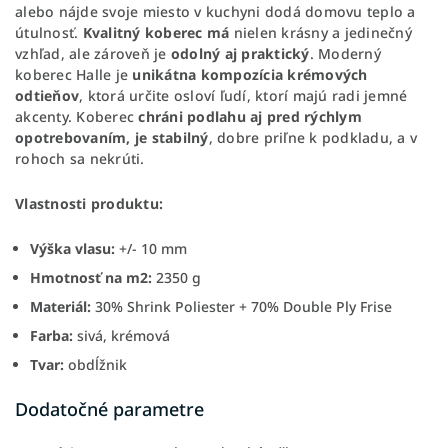
alebo nájde svoje miesto v kuchyni dodá domovu teplo a
útulnosť.
Kvalitný koberec má
nielen krásny a jedinečný
vzhľad, ale zároveň je
odolný aj praktický
. Moderný
koberec Halle je
unikátna kompozícia krémových
odtieňov
, ktorá určite osloví ľudí, ktorí majú radi jemné
akcenty. Koberec
chráni podlahu aj pred rýchlym
opotrebovaním, je stabilný
, dobre priľne k podkladu, a v
rohoch sa nekrúti.
Vlastnosti produktu:
Výška vlasu:
+/- 10 mm
Hmotnosť na m2:
2350 g
Materiál:
30% Shrink Poliester + 70% Double Ply Frise
Farba:
sivá, krémová
Tvar:
obdĺžnik
Dodatočné parametre