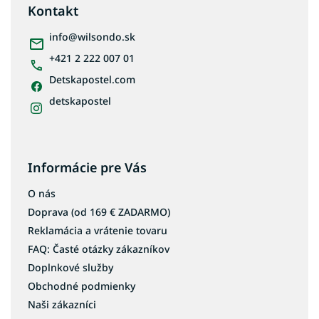
ä
Kontakt
t
i
info
@
wilsondo.sk
e
+421 2 222 007 01
Detskapostel.com
detskapostel
Informácie pre Vás
O nás
Doprava (od 169 € ZADARMO)
Reklamácia a vrátenie tovaru
FAQ: Časté otázky zákazníkov
Doplnkové služby
Obchodné podmienky
Naši zákazníci