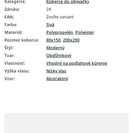
Kategória
:
Koberce do obývačky
Záruka
:
24
EAN
:
Zvoľte variant
Farba
:
Sivá
Materiál
:
Polypropylén
,
Polyester
Rozmer koberca
:
80x150
,
200x290
Štýl
:
Moderný
Tvar
:
Obdĺžnikový
Vlastnosť
:
Vhodný na podlahové kúrenie
Výška vlasu
:
Nízky vlas
Vzor
:
Abstraktný
Z
á
p