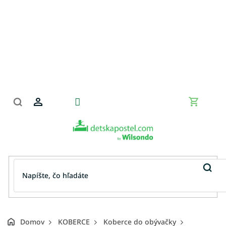
Prejsť
na
obsah
Nákupn
košík
Domov
KOBERCE
Koberce do obývačky