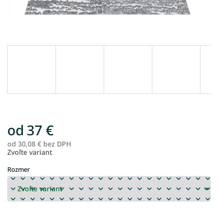
od
37 €
od
30,08 €
bez DPH
Je
Zvoľte variant
ce
Rozmer