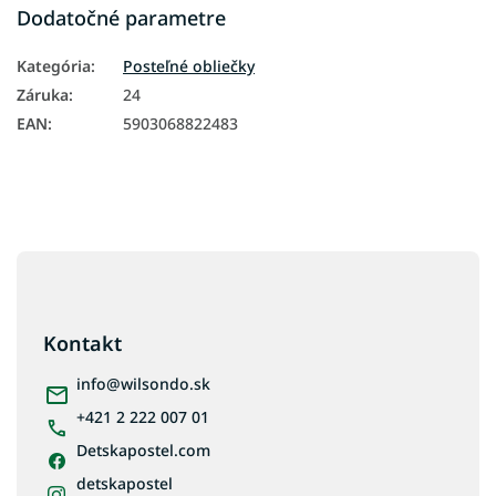
Dodatočné parametre
Kategória
:
Posteľné obliečky
Záruka
:
24
EAN
:
5903068822483
Z
á
p
ä
Kontakt
t
i
info
@
wilsondo.sk
e
+421 2 222 007 01
Detskapostel.com
detskapostel