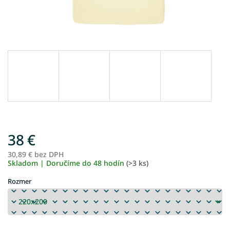
38 €
30,89 € bez DPH
Je
Skladom | Doručíme do 48 hodín
(>3 ks)
ce
Rozmer