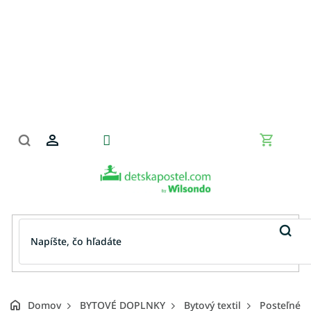
Prejsť
na
obsah
Nákupn
košík
Domov
BYTOVÉ DOPLNKY
Bytový textil
Posteľné