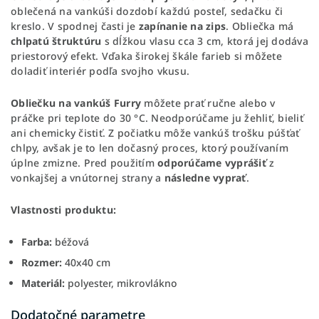
oblečená na vankúši dozdobí každú posteľ, sedačku či
kreslo. V spodnej časti je
zapínanie na zips
.
Obliečka má
chlpatú štruktúru
s dĺžkou vlasu cca 3 cm, ktorá jej dodáva
priestorový efekt.
Vďaka š
irokej škále farieb si môžete
doladiť interiér podľa svojho vkusu.
Obliečku na vankúš Furry
môžete prať ručne alebo v
práčke pri teplote do 30 °C.
Neodporúčame ju žehliť, bieliť
ani chemicky čistiť.
Z počiatku môže vankúš trošku púšťať
chlpy, avšak je to len dočasný proces, ktorý používaním
úplne zmizne.
Pred použitím
odporúčame vyprášiť
z
vonkajšej a vnútornej strany a
následne vyprať
.
Vlastnosti produktu:
Farba:
béžová
Rozmer:
40x40 cm
Materiál:
polyester, mikrovlákno
Dodatočné parametre