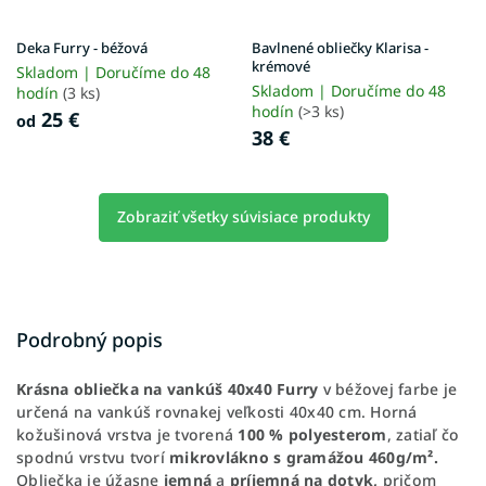
Deka Furry - béžová
Bavlnené obliečky Klarisa -
krémové
Skladom | Doručíme do 48
Skladom | Doručíme do 48
hodín
(3 ks)
hodín
(>3 ks)
25 €
od
38 €
Zobraziť všetky súvisiace produkty
Podrobný popis
Krásna obliečka na vankúš
40x40 Furry
v béžovej farbe
je
určená na vankúš rovnakej veľkosti 40x40 cm.
Horná
kožušinová vrstva je tvorená
100 % polyesterom
, zatiaľ čo
spodnú vrstvu tvorí
mikrovlákno s gramážou 460g/
m².
Obliečka je úžasne
jemná
a
príjemná na
dotyk,
pričom