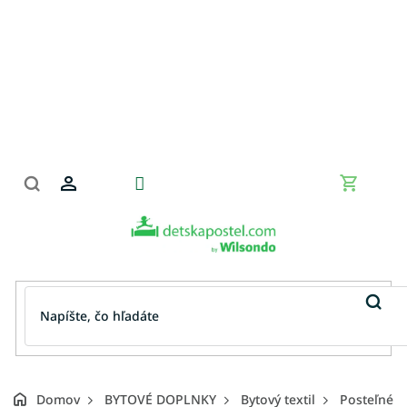
Prejsť
na
obsah
Nákupn
košík
Domov
BYTOVÉ DOPLNKY
Bytový textil
Posteľné