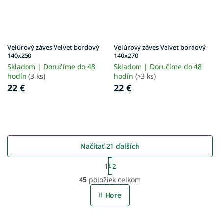
Velúrový záves Velvet bordový
Velúrový záves Velvet bordový
140x250
140x270
Skladom | Doručíme do 48
Skladom | Doručíme do 48
hodín
(3 ks)
hodín
(>3 ks)
22 €
22 €
Načítať 21 ďalších
S
1
2
t
O
r
45
položiek celkom
v
á
l
n
Hore
á
k
o
d
v