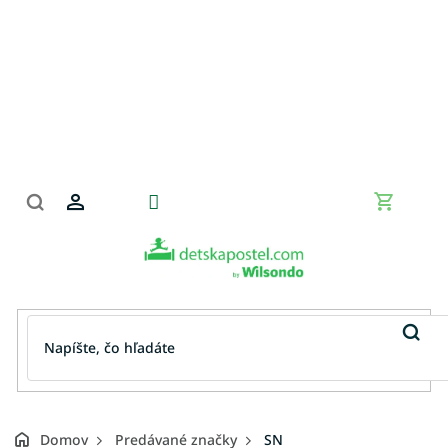
Prejsť
na
obsah
Nákupn
košík
Domov
Predávané značky
SN