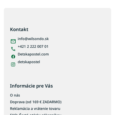
a
a
c
n
Z
i
i
e
á
e
p
p
r
ä
Kontakt
v
t
k
i
info
@
wilsondo.sk
y
e
v
+421 2 222 007 01
ý
p
Detskapostel.com
i
detskapostel
s
u
Informácie pre Vás
O nás
Doprava (od 169 € ZADARMO)
Reklamácia a vrátenie tovaru