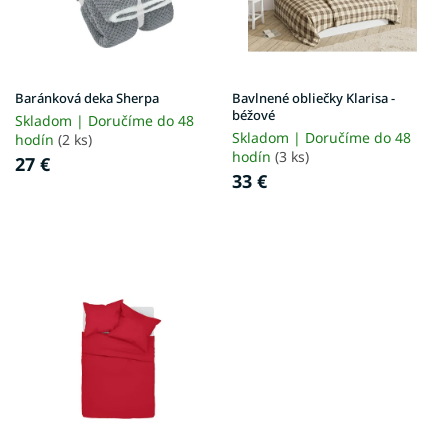
p
k
r
t
o
o
d
v
u
Baránková deka Sherpa
Bavlnené obliečky Klarisa -
k
béžové
Skladom | Doručíme do 48
t
Skladom | Doručíme do 48
hodín
(2 ks)
o
hodín
(3 ks)
27 €
v
33 €