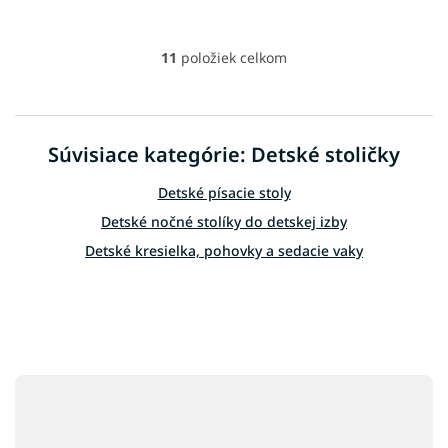
11
položiek celkom
O
v
l
á
d
Súvisiace kategórie: Detské stoličky
a
c
Detské písacie stoly
i
e
Detské nočné stolíky do detskej izby
p
Detské kresielka, pohovky a sedacie vaky
r
v
k
y
v
ý
p
Z
i
á
s
u
p