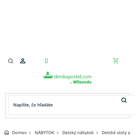
Prejsť
na
obsah
Nákupn
košík
Domov
NÁBYTOK
Detský nábytok
Detské stoly a