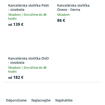
Kancelárska stolička Petit
Kancelárska stolička
- sivobiela
Oreno - čierna
Skladom | Doručíme do 48
Skladom
hodín
86 €
139 €
od
Kancelárska stolička DUO
- sivobiela
Skladom | Doručíme do 48
hodín
182 €
od
R
a
Odporúčame
Najlacnejšie
Najdrahšie
d