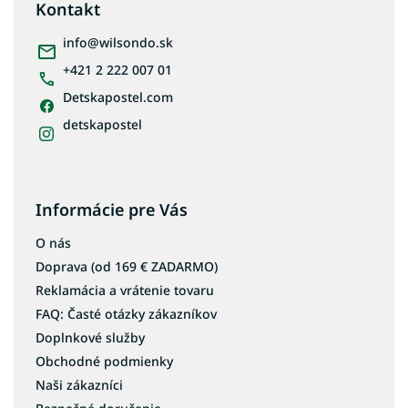
ä
Kontakt
t
i
info
@
wilsondo.sk
e
+421 2 222 007 01
Detskapostel.com
detskapostel
Informácie pre Vás
O nás
Doprava (od 169 € ZADARMO)
Reklamácia a vrátenie tovaru
FAQ: Časté otázky zákazníkov
Doplnkové služby
Obchodné podmienky
Naši zákazníci