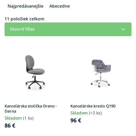
e
Najpredávanejšie
Abecedne
n
i
11
položiek celkom
e
Otvoriť filter
p
r
V
o
ý
d
p
u
i
k
s
t
p
o
r
v
o
d
u
Kancelárska stolička Oreno -
Kancelárske kreslo Q190
k
čierna
Skladom
(>3 ks)
t
Skladom
(1 ks)
96 €
o
86 €
v