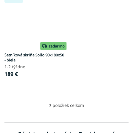
zadarmo
Šatníková skriňa Sollo 90x180x50
- biela
1-2 týždne
189 €
7
položiek celkom
O
v
l
á
d