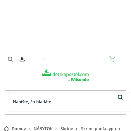
Prejsť
na
obsah
Nákupn
košík
Domov
NÁBYTOK
Skrine
Skrine podľa typu