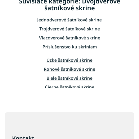
Súvisiace kategórie: Dvojdverové
a
šatníkové skrine
c
i
e
Jednodverové šatníkové skrine
p
Trojdverové šatníkové skrine
r
v
Viacdverové šatníkové skrine
k
Príslušenstvo ku skriniam
y
v
Úzke šatníkové skrine
ý
p
Rohové šatníkové skrine
i
Biele šatníkové skrine
s
u
Čierne šatníkové skrine
Šatníkové skrine dub sonoma
Šatníkové skrine so zrkadlom
Z
á
p
ä
Kontakt