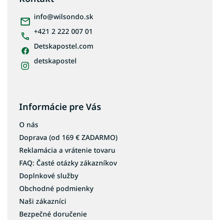
t
i
info
@
wilsondo.sk
e
+421 2 222 007 01
Detskapostel.com
detskapostel
Informácie pre Vás
O nás
Doprava (od 169 € ZADARMO)
Reklamácia a vrátenie tovaru
FAQ: Časté otázky zákazníkov
Doplnkové služby
Obchodné podmienky
Naši zákazníci
Bezpečné doručenie