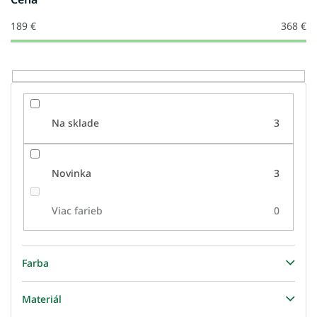
d
u
189
€
368
€
k
t
o
v
Na sklade
3
Novinka
3
Viac farieb
0
Farba
Materiál