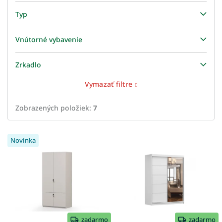
Typ
Vnútorné vybavenie
Zrkadlo
Vymazať filtre
Zobrazených položiek:
7
V
Novinka
ý
p
i
s
p
r
o
d
zadarmo
zadarmo