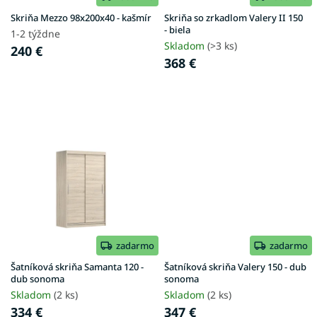
u
Skriňa Mezzo 98x200x40 - kašmír
Skriňa so zrkadlom Valery II 150
k
- biela
1-2 týždne
t
Skladom
(>3 ks)
240 €
o
368 €
v
zadarmo
zadarmo
Šatníková skriňa Samanta 120 -
Šatníková skriňa Valery 150 - dub
dub sonoma
sonoma
Skladom
(2 ks)
Skladom
(2 ks)
334 €
347 €