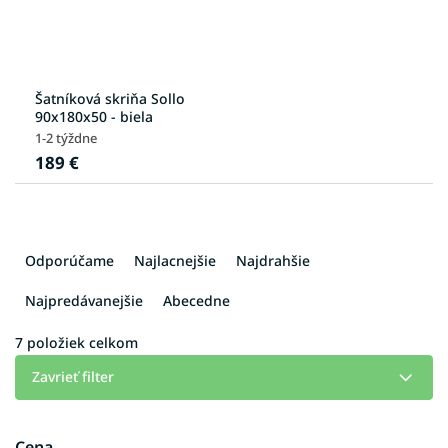
Šatníková skriňa Sollo
90x180x50 - biela
1-2 týždne
189 €
R
a
Odporúčame
Najlacnejšie
Najdrahšie
d
e
Najpredávanejšie
Abecedne
n
i
7
položiek celkom
e
Zavrieť filter
p
r
o
Cena